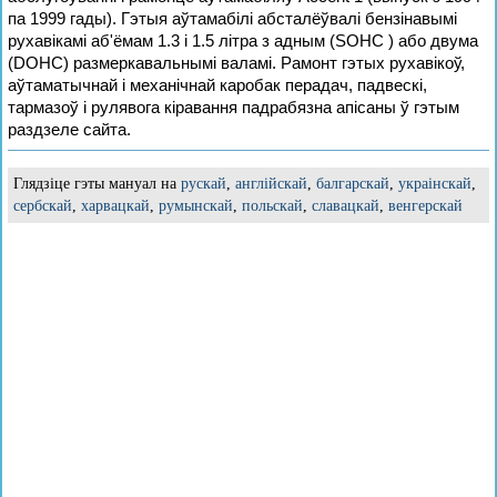
па 1999 гады). Гэтыя аўтамабілі абсталёўвалі бензінавымі
рухавікамі аб'ёмам 1.3 і 1.5 літра з адным (SOHC ) або двума
(DOHC) размеркавальнымі валамі. Рамонт гэтых рухавікоў,
аўтаматычнай і механічнай каробак перадач, падвескі,
тармазоў і рулявога кіравання падрабязна апісаны ў гэтым
раздзеле сайта.
Глядзіце гэты мануал на
рускай
,
англійскай
,
балгарскай
,
украінскай
,
сербскай
,
харвацкай
,
румынскай
,
польскай
,
славацкай
,
венгерскай