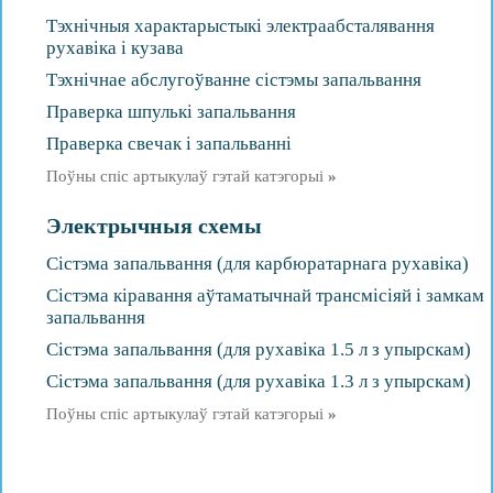
Тэхнічныя характарыстыкі электраабсталявання
рухавіка і кузава
Тэхнічнае абслугоўванне сістэмы запальвання
Праверка шпулькі запальвання
Праверка свечак і запальванні
Поўны спіс артыкулаў гэтай катэгорыі
»
Электрычныя схемы
Сістэма запальвання (для карбюратарнага рухавіка)
Сістэма кіравання аўтаматычнай трансмісіяй і замкам
запальвання
Сістэма запальвання (для рухавіка 1.5 л з упырскам)
Сістэма запальвання (для рухавіка 1.3 л з упырскам)
Поўны спіс артыкулаў гэтай катэгорыі
»