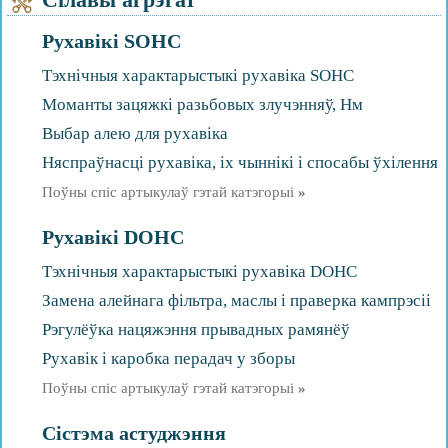
Рухавікі SOHC
Тэхнічныя характарыстыкі рухавіка SOHC
Моманты зацяжкі разьбовых злучэнняў, Нм
Выбар алею для рухавіка
Няспраўнасці рухавіка, іх чыннікі і спосабы ўхілення
Поўны спіс артыкулаў гэтай катэгорыі
»
Рухавікі DOHC
Тэхнічныя характарыстыкі рухавіка DOHC
Замена алейнага фільтра, маслы і праверка кампрэсіі
Рэгулёўка нацяжэння прывадных рамянёў
Рухавік і каробка перадач у зборы
Поўны спіс артыкулаў гэтай катэгорыі
»
Сістэма астуджэння