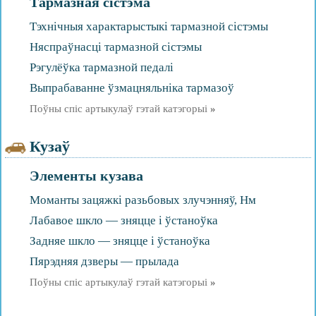
Тармазная сістэма
Тэхнічныя характарыстыкі тармазной сістэмы
Няспраўнасці тармазной сістэмы
Рэгулёўка тармазной педалі
Выпрабаванне ўзмацняльніка тармазоў
Поўны спіс артыкулаў гэтай катэгорыі
»
Кузаў
Элементы кузава
Моманты зацяжкі разьбовых злучэнняў, Нм
Лабавое шкло — зняцце і ўстаноўка
Задняе шкло — зняцце і ўстаноўка
Пярэдняя дзверы — прылада
Поўны спіс артыкулаў гэтай катэгорыі
»