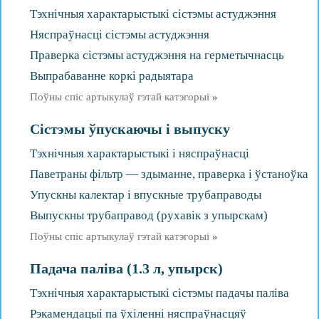
Тэхнічныя характарыстыкі сістэмы астуджэння
Няспраўнасці сістэмы астуджэння
Праверка сістэмы астуджэння на герметычнасць
Выпрабаванне коркі радыятара
Поўны спіс артыкулаў гэтай катэгорыі
»
Сістэмы ўпускаючы і выпуску
Тэхнічныя характарыстыкі і няспраўнасці
Паветраны фільтр — здыманне, праверка і ўстаноўка
Упускны калектар і впускные трубаправоды
Выпускны трубаправод (рухавік з упырскам)
Поўны спіс артыкулаў гэтай катэгорыі
»
Падача паліва (1.3 л, упырск)
Тэхнічныя характарыстыкі сістэмы падачы паліва
Рэкамендацыі па ўхіленні няспраўнасцяў