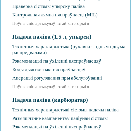
Праверка сістэмы ўпырску паліва
Кантрольная лямпа няспраўнасці (MIL)
Поўны спіс артыкулаў гэтай катэгорыі
»
Падача паліва (1.5 л, упырск)
Тэхнічныя характарыстыкі (рухавікі з адным і двума
распредвалами)
Рэкамендацыі па ўхіленні няспраўнасцяў
Коды дыягностыкі няспраўнасцяў
Аперацыі рэгулявання пры абслугоўванні
Поўны спіс артыкулаў гэтай катэгорыі
»
Падача паліва (карбюратар)
Тэхнічныя характарыстыкі сістэмы падачы паліва
Размяшчэнне кампанентаў паліўнай сістэмы
Рэкамендацыі па ўхіленні няспраўнасцяў