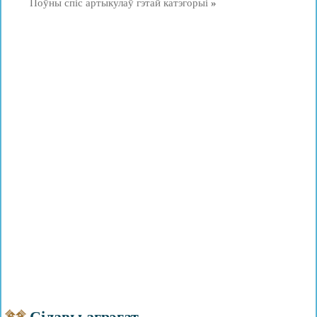
Поўны спіс артыкулаў гэтай катэгорыі
»
Сілавы агрэгат