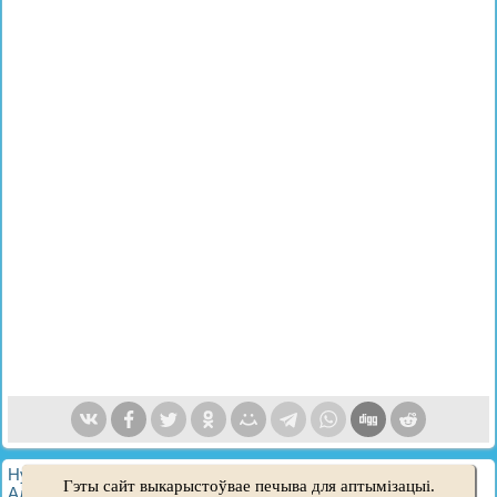
HyundaiBook.ru © 2018-2026
·
Поўная версія
·
Мапа сайту
·
Гэты сайт выкарыстоўвае печыва для аптымізацыі.
Адміністрацыя
·
Пошук па сайце
·
Уладальнікам Hyundai