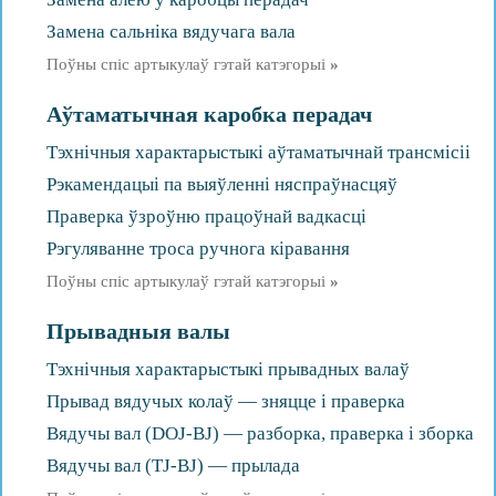
Замена сальніка вядучага вала
Поўны спіс артыкулаў гэтай катэгорыі
»
Аўтаматычная каробка перадач
Тэхнічныя характарыстыкі аўтаматычнай трансмісіі
Рэкамендацыі па выяўленні няспраўнасцяў
Праверка ўзроўню працоўнай вадкасці
Рэгуляванне троса ручнога кіравання
Поўны спіс артыкулаў гэтай катэгорыі
»
Прывадныя валы
Тэхнічныя характарыстыкі прывадных валаў
Прывад вядучых колаў — зняцце і праверка
Вядучы вал (DOJ-BJ) — разборка, праверка і зборка
Вядучы вал (TJ-BJ) — прылада