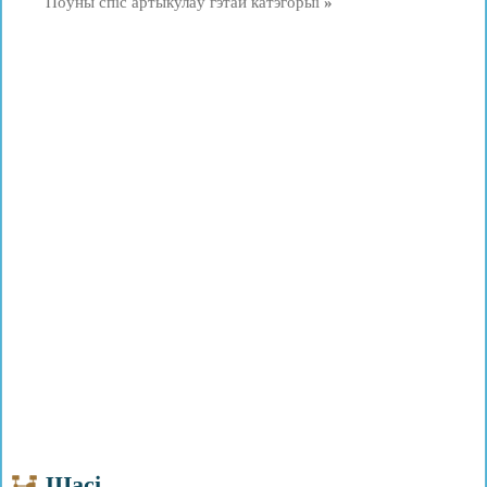
Поўны спіс артыкулаў гэтай катэгорыі
»
Шасі