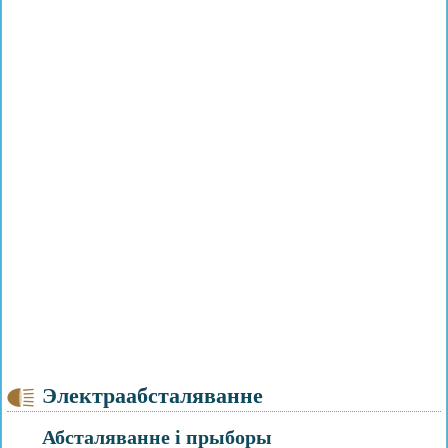
Электраабсталяванне
Абсталяванне і прыборы