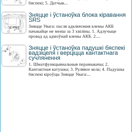
бяспекі; 5. Датчык...
Зняцце і ўстаноўка блока кіравання
SRS
Зняцце Увага: пасля адключэння клемы АКБ
пачакайце не менш за 3 хвіліны. 1. Адлучыце
провад ад адмоўнай клемы АКБ. 2....
Зняцце і ўстаноўка падушкі бяспекі
вадзіцеля і верціцца кантактнага
сучлянення
1. Шматфункцыянальныя перамыкачы; 2.
Кантактная катушка; 3. Рулявое кола; 4. Падушка
бяспекі кіроўцы Зняцце Увага:...