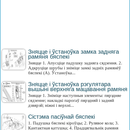
Зняцце і ўстаноўка замка задняга
рамяня бяспекі
Зняцце 1. Апусціце падушку задняга сядзення. 2.
Адкруціце шрубы і зніміце замкі задніх рамянёў
бяспекі (А). Ўстаноўка...
Зняцце і ўстаноўка рэгулятара
вышыні верхняга мацавання рамяня
Зняцце 1. Зніміце наступныя элементы: пярэдняе
сядзенне; накладкі парогаў пярэдняй і задняй
дзвярэй; ніжні і верхні...
Сістэма пасіўнай бяспекі
1. Падушка бяспекі кіроўцы; 2. Рулявое кола; 3.
Кантактная катушка; 4. Прадцягвальнік рамяня