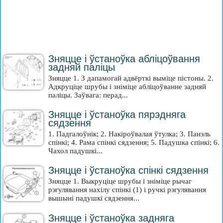
Зняцце і ўстаноўка абліцоўвання
задняй паліцы
Зняцце 1. З дапамогай адвёрткі выміце пістоны. 2.
Адкруціце шрубы і зніміце абліцоўванне задняй
паліцы. Заўвага: перад...
Зняцце і ўстаноўка пярэдняга
сядзення
1. Падгалоўнік; 2. Накіроўвалая ўтулка; 3. Панэль
спінкі; 4. Рама спінкі сядзення; 5. Падушка спінкі; 6.
Чахол падушкі...
Зняцце і ўстаноўка спінкі сядзення
Зняцце 1. Выкруціце шрубы і зніміце рычаг
рэгулявання нахілу спінкі (1) і ручкі рэгулявання
вышыні падушкі сядзення...
Зняцце і ўстаноўка задняга