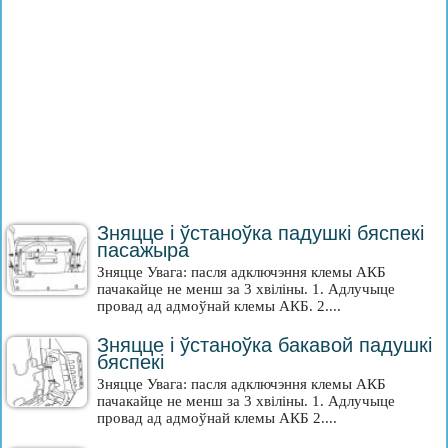
Зняцце і ўстаноўка падушкі бяспекі
пасажыра
Зняцце Увага: пасля адключэння клемы АКБ
пачакайце не менш за 3 хвіліны. 1. Адлучыце
провад ад адмоўнай клемы АКБ. 2....
Зняцце і ўстаноўка бакавой падушкі
бяспекі
Зняцце Увага: пасля адключэння клемы АКБ
пачакайце не менш за 3 хвіліны. 1. Адлучыце
провад ад адмоўнай клемы АКБ 2....