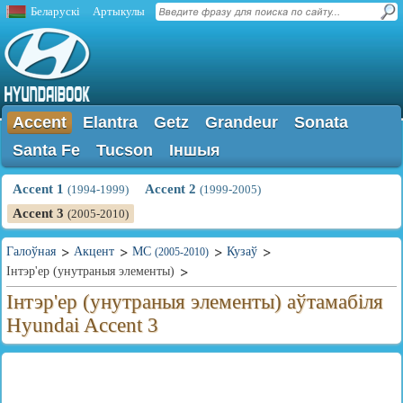
Беларускі
Артыкулы
Accent
Elantra
Getz
Grandeur
Sonata
Santa Fe
Tucson
Іншыя
Accent 1
Accent 2
(1994-1999)
(1999-2005)
Accent 3
(2005-2010)
Галоўная
Акцент
MC
Кузаў
(2005-2010)
Інтэр'ер (унутраныя элементы)
Інтэр'ер (унутраныя элементы) аўтамабіля
Hyundai Accent 3