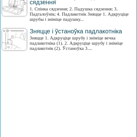
сядзення
1. Спінка сядзення; 2. Падушка сядзення; 3.
Падгалоўнік; 4. Падлакотнік Зняцце 1. Адкруціце
шрубы і зніміце падушку...
Зняцце і ўстаноўка падлакотніка
Зняцце 1. Адкруціце шрубу і зніміце вечка
падлакотніка (1). 2. Адкруціце шрубу і зніміце
падлакотнік (2). Ўстаноўка 3....