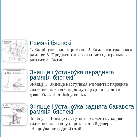
Рамяні бяспекі
1. Задні цэнтральны рамень; 2. Замак цэнтральнага
рамяня; 3. Преднатяжитель задняга цэнтральнага
рамяня; 4. Задні...
Зняцце і ўстаноўка пярэдняга
рамяня бяспекі
Зняцце 1. Зніміце наступныя элементы: пярэдняе
сядзенне; накладкі парогаў пярэдняй і задняй
дзвярэй. 2. Падніміце вечка...
Зняцце і ўстаноўка задняга бакавога
рамяня бяспекі
Зняцце 1. Зніміце наступныя элементы: задняе
сядзенне; накладку парога задняй дзверы;
абліцоўванне задняй стойкі...