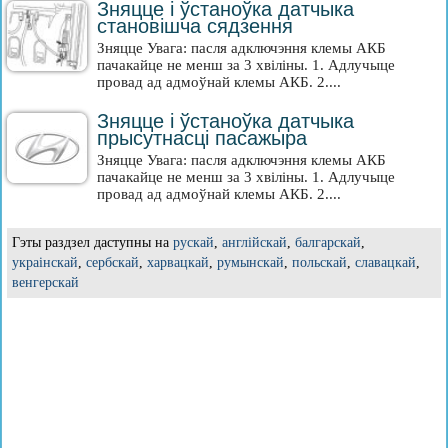
Зняцце і ўстаноўка датчыка
становішча сядзення
Зняцце Увага: пасля адключэння клемы АКБ
пачакайце не менш за 3 хвіліны. 1. Адлучыце
провад ад адмоўнай клемы АКБ. 2....
Зняцце і ўстаноўка датчыка
прысутнасці пасажыра
Зняцце Увага: пасля адключэння клемы АКБ
пачакайце не менш за 3 хвіліны. 1. Адлучыце
провад ад адмоўнай клемы АКБ. 2....
Гэты раздзел даступны на
рускай
,
англійскай
,
балгарскай
,
украінскай
,
сербскай
,
харвацкай
,
румынскай
,
польскай
,
славацкай
,
венгерскай