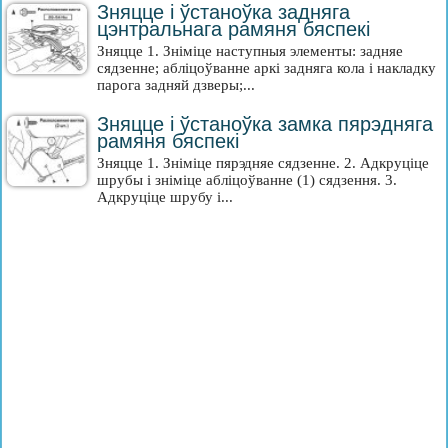
Зняцце і ўстаноўка задняга
цэнтральнага рамяня бяспекі
Зняцце 1. Зніміце наступныя элементы: задняе
сядзенне; абліцоўванне аркі задняга кола і накладку
парога задняй дзверы;...
Зняцце і ўстаноўка замка пярэдняга
рамяня бяспекі
Зняцце 1. Зніміце пярэдняе сядзенне. 2. Адкруціце
шрубы і зніміце абліцоўванне (1) сядзення. 3.
Адкруціце шрубу і...