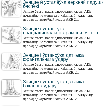
Зняцце й усталёўка верхняй падушкі
бяспекі
Зняцце Увага: пасля адключэння клемы АКБ
пачакайце не менш за 3 хвіліны. 1. Адлучыце
провад ад адмоўнай клемы АКБ 2....
Зняцце і ўстаноўка
праднацягвальніка рамяня бяспекі
Зняцце Увага: пасля адключэння клемы АКБ
пачакайце не менш за 3 хвіліны. 1. Адлучыце
провад ад адмоўнай клемы АКБ. 2....
Зняцце і ўстаноўка датчыка
франтальнага ўдару
Зняцце Увага: пасля адключэння клемы АКБ
пачакайце не менш за 3 хвіліны. 1. Адлучыце
провад ад адмоўнай клемы АКБ. 2....
Зняцце і ўстаноўка датчыка
бакавога ўдару
Зняцце Увага: пасля адключэння клемы АКБ
пачакайце не менш за 3 хвіліны. 1. Адлучыце
провад ад адмоўнай клемы АКБ. 2....