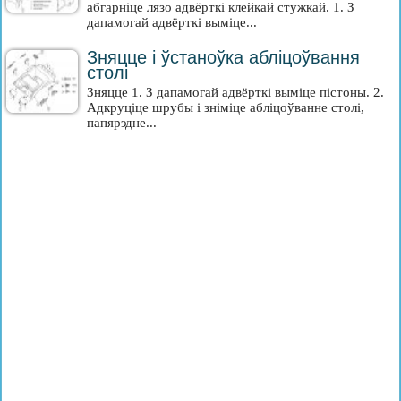
абгарніце лязо адвёрткі клейкай стужкай. 1. З
дапамогай адвёрткі выміце...
Зняцце і ўстаноўка абліцоўвання
столі
Зняцце 1. З дапамогай адвёрткі выміце пістоны. 2.
Адкруціце шрубы і зніміце абліцоўванне столі,
папярэдне...