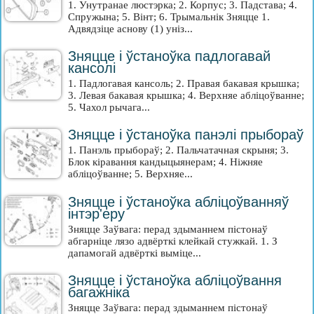
1. Унутранае люстэрка; 2. Корпус; 3. Падстава; 4.
Спружына; 5. Вінт; 6. Трымальнік Зняцце 1.
Адвядзіце аснову (1) уніз...
Зняцце і ўстаноўка падлогавай
кансолі
1. Падлогавая кансоль; 2. Правая бакавая крышка;
3. Левая бакавая крышка; 4. Верхняе абліцоўванне;
5. Чахол рычага...
Зняцце і ўстаноўка панэлі прыбораў
1. Панэль прыбораў; 2. Пальчатачная скрыня; 3.
Блок кіравання кандыцыянерам; 4. Ніжняе
абліцоўванне; 5. Верхняе...
Зняцце і ўстаноўка абліцоўванняў
інтэр'еру
Зняцце Заўвага: перад здыманнем пістонаў
абгарніце лязо адвёрткі клейкай стужкай. 1. З
дапамогай адвёрткі выміце...
Зняцце і ўстаноўка абліцоўвання
багажніка
Зняцце Заўвага: перад здыманнем пістонаў