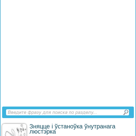
Зняцце і ўстаноўка ўнутранага
люстэрка