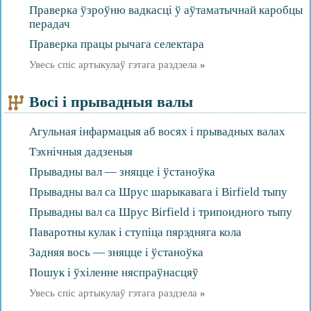
Праверка ўзроўню вадкасці ў аўтаматычнай каробцы
перадач
Праверка працы рычага селектара
Увесь спіс артыкулаў гэтага раздзела
»
Восі і прывадныя валы
Агульная інфармацыя аб восях і прывадных валах
Тэхнічныя дадзеныя
Прывадны вал — зняцце і ўстаноўка
Прывадны вал са Шрус шарыкавага і Birfield тыпу
Прывадны вал са Шрус Birfield і трипоидного тыпу
Паваротны кулак і ступіца пярэдняга кола
Задняя вось — зняцце і ўстаноўка
Пошук і ўхіленне няспраўнасцяў
Увесь спіс артыкулаў гэтага раздзела
»