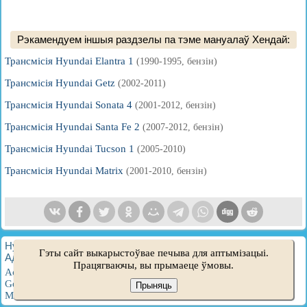
Рэкамендуем іншыя раздзелы па тэме мануалаў Хендай:
Трансмісія Hyundai Elantra 1
(1990-1995, бензін)
Трансмісія Hyundai Getz
(2002-2011)
Трансмісія Hyundai Sonata 4
(2001-2012, бензін)
Трансмісія Hyundai Santa Fe 2
(2007-2012, бензін)
Трансмісія Hyundai Tucson 1
(2005-2010)
Трансмісія Hyundai Matrix
(2001-2010, бензін)
HyundaiBook.ru © 2018-2026
·
Поўная версія
·
Мапа сайту
·
Гэты сайт выкарыстоўвае печыва для аптымізацыі.
Адміністрацыя
·
Пошук па сайце
·
Уладальнікам Hyundai
Працягваючы, вы прымаеце ўмовы.
Accent 1
·
Accent 2
·
Accent 3
·
Elantra 1
·
Elantra 2
·
Elantra 3
·
Getz
·
Sonata 3
·
Sonata 4
·
Santa Fe 2
·
Tucson 1
·
Tucson 2
·
Прыняць
Matrix