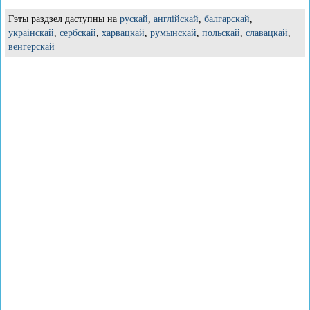
Гэты раздзел даступны на
рускай
,
англійскай
,
балгарскай
,
украінскай
,
сербскай
,
харвацкай
,
румынскай
,
польскай
,
славацкай
,
венгерскай