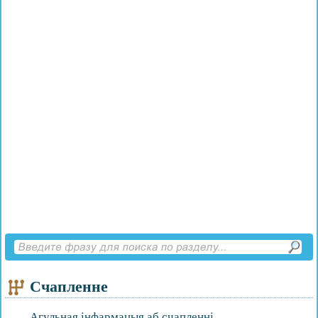
Счапленне
Агульная інфармацыя аб счапленні