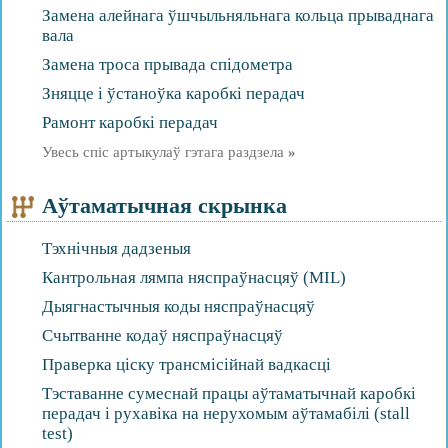
Замена алейнага ўшчыльняльнага кольца прываднага
вала
Замена троса прывада спідометра
Зняцце і ўстаноўка каробкі перадач
Рамонт каробкі перадач
Увесь спіс артыкулаў гэтага раздзела
»
Аўтаматычная скрынка
Тэхнічныя дадзеныя
Кантрольная лямпа няспраўнасцяў (MIL)
Дыягнастычныя коды няспраўнасцяў
Счытванне кодаў няспраўнасцяў
Праверка ціску трансмісійнай вадкасці
Тэставанне сумеснай працы аўтаматычнай каробкі
перадач і рухавіка на нерухомым аўтамабілі (stall
test)