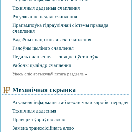
Тэхнічныя дадзеныя счаплення
Рэгуляванне педалі счаплення
Прапампоўка гідраўлічнай сістэмы прывада
счаплення
Вядзёны і націскны дыскі счаплення
Галоўны цыліндр счаплення
Педаль счаплення — зняцце і ўстаноўка
Рабочы цыліндр счаплення
Увесь спіс артыкулаў гэтага раздзела
»
Механічная скрынка
Агульная інфармацыя аб механічнай каробкі перадач
Тэхнічныя дадзеныя
Праверка ўзроўню алею
Замена трансмісійнага алею