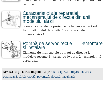
manșonul de pe articulația sferică. Scoateți clemele de
fixare a...
Caracteristici ale reparației
mecanismului de direcție din anii
modelului târzii
Scoateți capacele de protecție de la carcasa rack-ului.
Verificați cuplul de rotație folosind o cheie
dinamometrică...
Pompă de servodirecție — Demontare
și instalare
Elemente de montare ale pompei de direcție la
modelele recente 1 - șurub de bypass; 2 - mamelon; 3 -
curea de...
Această secțiune este disponibilă pe
rusă
,
engleză
,
bulgară
,
belarusă
,
ucraineană
,
sârbă
,
croată
,
poloneză
,
slovacă
,
maghiară