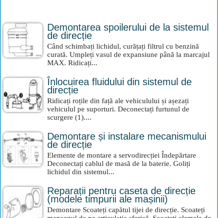
Demontarea spoilerului de la sistemul
de direcție
Când schimbați lichidul, curățați filtrul cu benzină
curată. Umpleți vasul de expansiune până la marcajul
MAX. Ridicați...
Înlocuirea fluidului din sistemul de
direcție
Ridicați roțile din față ale vehiculului și așezați
vehiculul pe suporturi. Deconectați furtunul de
scurgere (1)....
Demontare și instalare mecanismului
de direcție
Elemente de montare a servodirecției Îndepărtare
Deconectați cablul de masă de la baterie. Goliți
lichidul din sistemul...
Reparații pentru caseta de direcție
(modele timpurii ale mașinii)
Demontare Scoateți capătul tijei de direcție. Scoateți