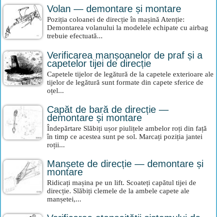
Volan — demontare și montare
Poziția coloanei de direcție în mașină Atenție:
Demontarea volanului la modelele echipate cu airbag
trebuie efectuată...
Verificarea manșoanelor de praf și a
capetelor tijei de direcție
Capetele tijelor de legătură de la capetele exterioare ale
tijelor de legătură sunt formate din capete sferice de
oțel...
Capăt de bară de direcție —
demontare și montare
Îndepărtare Slăbiți ușor piulițele ambelor roți din față
în timp ce acestea sunt pe sol. Marcați poziția jantei
roții...
Manșete de direcție — demontare și
montare
Ridicați mașina pe un lift. Scoateți capătul tijei de
direcție. Slăbiți clemele de la ambele capete ale
manșetei,...