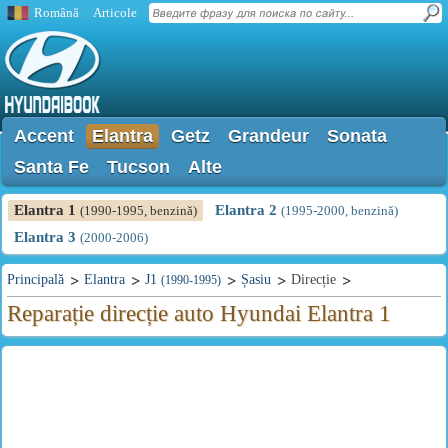
Română
Articole
Accent
Elantra
Getz
Grandeur
Sonata
Santa Fe
Tucson
Alte
Elantra 1
Elantra 2
(1990-1995, benzină)
(1995-2000, benzină)
Elantra 3
(2000-2006)
Principală
Elantra
J1
Șasiu
Direcție
(1990-1995)
Reparație direcție auto Hyundai Elantra 1