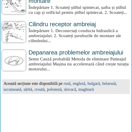
montare
Îndepărtare 1. Scoateți știftul spintecat, șaiba și știftul
cu cap și orificiul pentru știftul spintecat. 2. Scoateți...
Cilindru receptor ambreiaj
Îndepărtare 1. Deconectați conducta hidraulică a
ambreiajului. 2. Scoateți șuruburile de montare ale
cilindrului...
Depanarea problemelor ambreiajului
Semn Cauză probabilă Metoda de eliminare Patinajul
ambreiajului Mașina nu accelerează când crește turația
motorului...
Această secțiune este disponibilă pe
rusă
,
engleză
,
bulgară
,
belarusă
,
ucraineană
,
sârbă
,
croată
,
poloneză
,
slovacă
,
maghiară