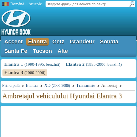
Română
Articole
Accent
Elantra
Getz
Grandeur
Sonata
Santa Fe
Tucson
Alte
Elantra 1
Elantra 2
(1990-1995, benzină)
(1995-2000, benzină)
Elantra 3
(2000-2006)
Principală
Elantra
XD
Transmisie
Ambreiaj
(2000-2006)
Ambreiajul vehiculului Hyundai Elantra 3