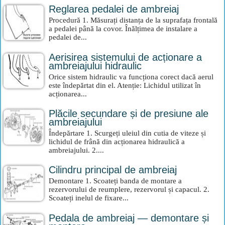
Reglarea pedalei de ambreiaj
Procedură 1. Măsurați distanța de la suprafața frontală
a pedalei până la covor. Înălțimea de instalare a
pedalei de...
Aerisirea sistemului de acționare a
ambreiajului hidraulic
Orice sistem hidraulic va funcționa corect dacă aerul
este îndepărtat din el. Atenție: Lichidul utilizat în
acționarea...
Plăcile secundare și de presiune ale
ambreiajului
Îndepărtare 1. Scurgeți uleiul din cutia de viteze și
lichidul de frână din acționarea hidraulică a
ambreiajului. 2....
Cilindru principal de ambreiaj
Demontare 1. Scoateți banda de montare a
rezervorului de reumplere, rezervorul și capacul. 2.
Scoateți inelul de fixare...
Pedala de ambreiaj — demontare și