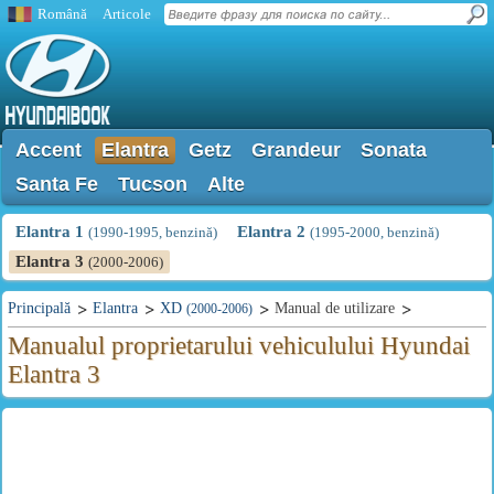
Română
Articole
Accent
Elantra
Getz
Grandeur
Sonata
Santa Fe
Tucson
Alte
Elantra 1
Elantra 2
(1990-1995, benzină)
(1995-2000, benzină)
Elantra 3
(2000-2006)
Principală
Elantra
XD
Manual de utilizare
(2000-2006)
Manualul proprietarului vehiculului Hyundai
Elantra 3