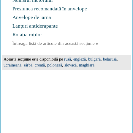
Numărul motorului
Presiunea recomandată în anvelope
Anvelope de iarnă
Lanțuri antiderapante
Rotația roților
Întreaga listă de articole din această secțiune
»
Această secțiune este disponibilă pe
rusă
,
engleză
,
bulgară
,
belarusă
,
ucraineană
,
sârbă
,
croată
,
poloneză
,
slovacă
,
maghiară