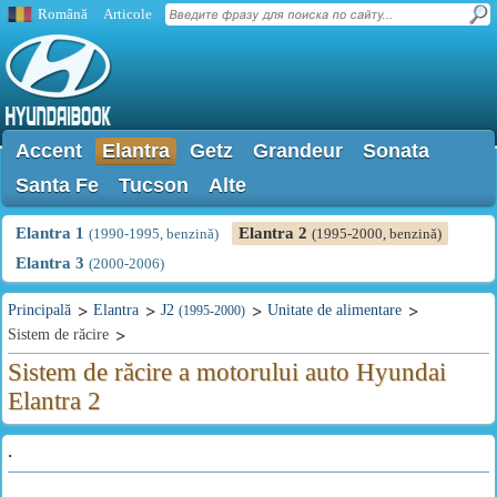
Română
Articole
Accent
Elantra
Getz
Grandeur
Sonata
Santa Fe
Tucson
Alte
Elantra 1
Elantra 2
(1990-1995, benzină)
(1995-2000, benzină)
Elantra 3
(2000-2006)
Principală
Elantra
J2
Unitate de alimentare
(1995-2000)
Sistem de răcire
Sistem de răcire a motorului auto Hyundai
Elantra 2
.