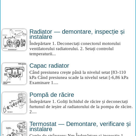
Radiator — demontare, inspecție și
instalare
Îndepărtare 1. Deconectați conectorul motorului
ventilatorului radiatorului. 2. Setați controlul
temperaturii...
Capac radiator
Când presiunea crește până la nivelul setat [83-110
kPa Când presiunea scade la nivelul setat [-6,86 kPa
Examinare 1....
Pompă de răcire
Îndepărtare 1. Goliți lichidul de răcire și deconectați
furtunul de ieșire al radiatorului de la pompa de răcire.
2....
Termostat — Demontare, verificare și
instalare
Cuplu de strângere: Nm Îndepărtare și inspecție 1.