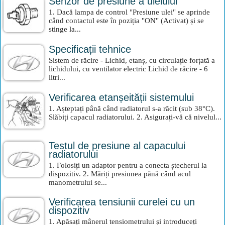
Senzor de presiune a uleiului
1. Dacă lampa de control "Presiune ulei" se aprinde
când contactul este în poziția "ON" (Activat) și se
stinge la...
Specificații tehnice
Sistem de răcire - Lichid, etanș, cu circulație forțată a
lichidului, cu ventilator electric Lichid de răcire - 6
litri...
Verificarea etanșeității sistemului
1. Așteptați până când radiatorul s-a răcit (sub 38°C).
Slăbiți capacul radiatorului. 2. Asigurați-vă că nivelul...
Testul de presiune al capacului
radiatorului
1. Folosiți un adaptor pentru a conecta ștecherul la
dispozitiv. 2. Măriți presiunea până când acul
manometrului se...
Verificarea tensiunii curelei cu un
dispozitiv
1. Apăsați mânerul tensiometrului și introduceți