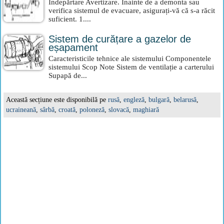
Îndepărtare Avertizare. Înainte de a demonta sau
verifica sistemul de evacuare, asigurați-vă că s-a răcit
suficient. 1....
Sistem de curățare a gazelor de
eșapament
Caracteristicile tehnice ale sistemului Componentele
sistemului Scop Note Sistem de ventilație a carterului
Supapă de...
Această secțiune este disponibilă pe
rusă
,
engleză
,
bulgară
,
belarusă
,
ucraineană
,
sârbă
,
croată
,
poloneză
,
slovacă
,
maghiară