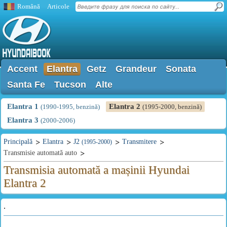
Română
Articole
Accent
Elantra
Getz
Grandeur
Sonata
Santa Fe
Tucson
Alte
Elantra 1
Elantra 2
(1990-1995, benzină)
(1995-2000, benzină)
Elantra 3
(2000-2006)
Principală
Elantra
J2
Transmitere
(1995-2000)
Transmisie automată auto
Transmisia automată a mașinii Hyundai
Elantra 2
.