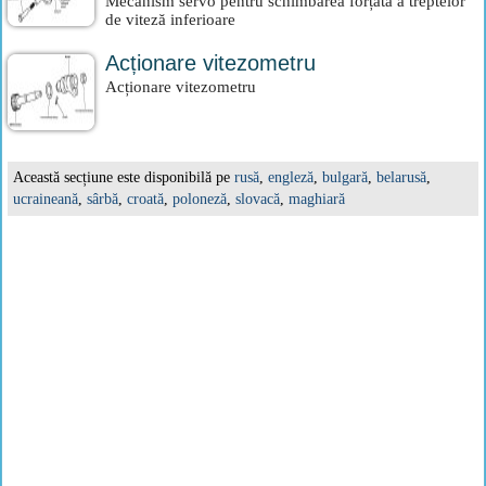
Mecanism servo pentru schimbarea forțată a treptelor
de viteză inferioare
Acționare vitezometru
Acționare vitezometru
Această secțiune este disponibilă pe
rusă
,
engleză
,
bulgară
,
belarusă
,
ucraineană
,
sârbă
,
croată
,
poloneză
,
slovacă
,
maghiară