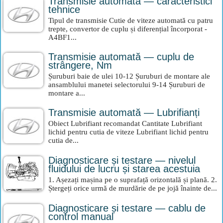
Transmisie automată — caracteristici
tehnice
Tipul de transmisie Cutie de viteze automată cu patru
trepte, convertor de cuplu și diferențial încorporat -
A4BF1...
Transmisie automată — cuplu de
strângere, Nm
Șuruburi baie de ulei 10-12 Șuruburi de montare ale
ansamblului manetei selectorului 9-14 Șuruburi de
montare a...
Transmisie automată — Lubrifianți
Obiect Lubrifiant recomandat Cantitate Lubrifiant
lichid pentru cutia de viteze Lubrifiant lichid pentru
cutia de...
Diagnosticare și testare — nivelul
fluidului de lucru și starea acestuia
1. Așezați mașina pe o suprafață orizontală și plană. 2.
Ștergeți orice urmă de murdărie de pe jojă înainte de...
Diagnosticare și testare — cablu de
control manual