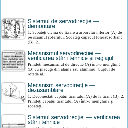
Sistemul de servodirecție —
demontare
1. Scoateți clema de fixare a arborelui inferior (A) de
pe scaunul șoferului. Scoateți capacul fonoabsorbant
(B). 2....
Mecanismul servodirecției —
verificarea stării tehnice și reglajul
Prindeți mecanismul de direcție (A) într-o menghină
(B) cu plăcuțe din alamă sau aluminiu. Cuplul de
rotație al...
Mecanism servodirecție —
dezasamblare
1. Deconectați capătul tirantului (A) de la tirant (B). 2.
Prindeți capătul tirantului (A) într-o menghină și
scoateți...
Sistemul servodirecției — verificarea
stării tehnice