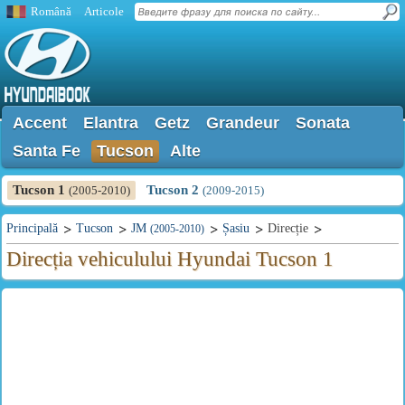
Română
Articole
Accent
Elantra
Getz
Grandeur
Sonata
Santa Fe
Tucson
Alte
Tucson 1
Tucson 2
(2005-2010)
(2009-2015)
Principală
Tucson
JM
Șasiu
Direcție
(2005-2010)
Direcția vehiculului Hyundai Tucson 1