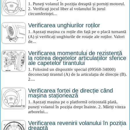
1. Puneți volanul în poziția dreaptă și porniți motorul.
2. Verificați jocul liber al volanului în jurul
circumferinței...
Verificarea unghiurilor roților
1. Așezați mașina cu roțile din față pe o placă turnantă
(A) și verificați unghiurile de rotație ale roților. Valori
de...
Verificarea momentului de rezistență
la rotirea degetelor articulațiilor sferice
ale capetelor tirantului
1. Folosind un dispozitiv special (09568-34000)
deconectați tirantul (A) de la articulația de direcție (B).
2....
Verificarea forței de direcție când
mașina staționează
1. Așezați mașina pe o platformă orizontală plată,
puneți volanul în poziția drept înainte. 2. Măriți viteza
arborelui...
Verificarea revenirii volanului în poziția
dreaptă