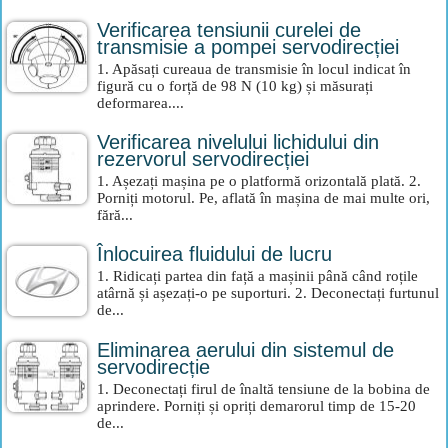
Verificarea tensiunii curelei de
transmisie a pompei servodirecției
1. Apăsați cureaua de transmisie în locul indicat în
figură cu o forță de 98 N (10 kg) și măsurați
deformarea....
Verificarea nivelului lichidului din
rezervorul servodirecției
1. Așezați mașina pe o platformă orizontală plată. 2.
Porniți motorul. Pe, aflată în mașina de mai multe ori,
fără...
Înlocuirea fluidului de lucru
1. Ridicați partea din față a mașinii până când roțile
atârnă și așezați-o pe suporturi. 2. Deconectați furtunul
de...
Eliminarea aerului din sistemul de
servodirecție
1. Deconectați firul de înaltă tensiune de la bobina de
aprindere. Porniți și opriți demarorul timp de 15-20
de...