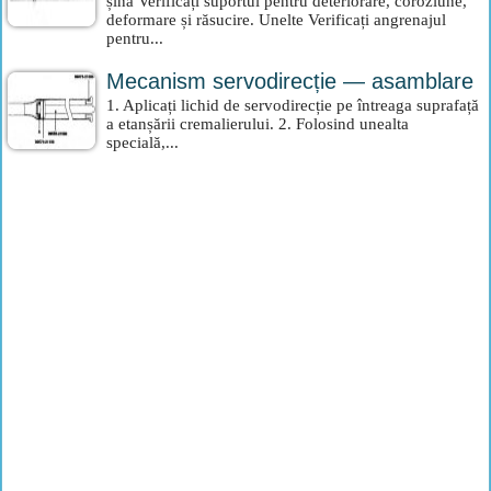
șină Verificați suportul pentru deteriorare, coroziune,
deformare și răsucire. Unelte Verificați angrenajul
pentru...
Mecanism servodirecție — asamblare
1. Aplicați lichid de servodirecție pe întreaga suprafață
a etanșării cremalierului. 2. Folosind unealta
specială,...