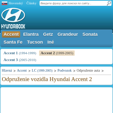
Slovenský
Články
Accent
Elantra
Getz
Grandeur
Sonata
Santa Fe
Tucson
Iné
Accent 1
Accent 2
(1994-1999)
(1999-2005)
Accent 3
(2005-2010)
Hlavná
Accent
LC
Podvozok
Odpruženie auta
(1999-2005)
Odpruženie vozidla Hyundai Accent 2