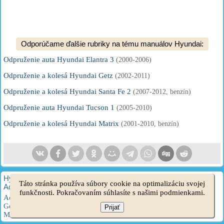
Odporúčame ďalšie rubriky na tému manuálov Hyundai:
Odpruženie auta Hyundai Elantra 3
(2000-2006)
Odpruženie a kolesá Hyundai Getz
(2002-2011)
Odpruženie a kolesá Hyundai Santa Fe 2
(2007-2012, benzín)
Odpruženie auta Hyundai Tucson 1
(2005-2010)
Odpruženie a kolesá Hyundai Matrix
(2001-2010, benzín)
HyundaiBook.ru © 2018-2026
·
Plná verzia
·
Mapa stránok
·
Táto stránka používa súbory cookie na optimalizáciu svojej
Administrácia
·
Vyhľadávanie na stránke
·
Majitelia Hyundai
funkčnosti. Pokračovaním súhlasíte s našimi podmienkami.
Accent 1
·
Accent 2
·
Accent 3
·
Elantra 1
·
Elantra 2
·
Elantra 3
·
Getz
·
Sonata 3
·
Sonata 4
·
Santa Fe 2
·
Tucson 1
·
Tucson 2
·
Prijať
Matrix