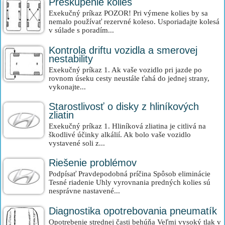
Preskupenie kolies
Exekučný príkaz POZOR! Pri výmene kolies by sa
nemalo používať rezervné koleso. Usporiadajte kolesá
v súlade s poradím...
Kontrola driftu vozidla a smerovej
nestability
Exekučný príkaz 1. Ak vaše vozidlo pri jazde po
rovnom úseku cesty neustále ťahá do jednej strany,
vykonajte...
Starostlivosť o disky z hliníkových
zliatin
Exekučný príkaz 1. Hliníková zliatina je citlivá na
škodlivé účinky alkálií. Ak bolo vaše vozidlo
vystavené soli z...
Riešenie problémov
Podpísať Pravdepodobná príčina Spôsob eliminácie
Tesné riadenie Uhly vyrovnania predných kolies sú
nesprávne nastavené...
Diagnostika opotrebovania pneumatík
Opotrebenie strednej časti behúňa Veľmi vysoký tlak v