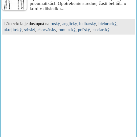
pneumatikách Opotrebenie strednej časti behúňa o
kord v dôsledku...
Táto sekcia je dostupná na
ruský
,
anglicky
,
bulharský
,
bieloruský
,
ukrajinský
,
srbský
,
chorvátsky
,
rumunský
,
poľský
,
maďarský