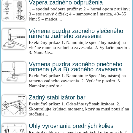
Vzpera zadného odpruženia
1 – spodná podpera pružiny; 2 – horná opora pružiny;
3 – stojanový držiak; 4 – samosvorná matica, 40–55
Nm; 5 – matica,...
Výmena puzdra zadného vlečeného
ramena zadného zavesenia
Exekučný príkaz 1. Namontujte špeciálny nástroj na
vlečné rameno zadného zavesenia. 2. Vytlačte puzdro.
3. Namažte...
Výmena puzdra zadného priečneho
ramena (A a B) zadného zavesenia
Exekučný príkaz 1. Namontujte špeciálny nástroj na
rameno zadného zavesenia. 2. Vytlačte puzdro. 3.
Namažte puzdro a...
Zadný stabilizátor bar
Exekučný príkaz 1. Odstráňte tyč stabilizátora. 2.
Skontrolujte krútiaci moment, ktorý sa musí použiť na
otočenie...
Uhly vyrovnania predných kolies
Kontrola uhlov nastavenia predných kolies musí byť