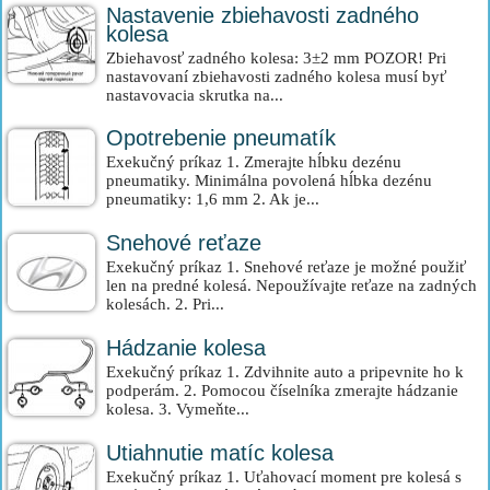
Nastavenie zbiehavosti zadného
kolesa
Zbiehavosť zadného kolesa: 3±2 mm POZOR! Pri
nastavovaní zbiehavosti zadného kolesa musí byť
nastavovacia skrutka na...
Opotrebenie pneumatík
Exekučný príkaz 1. Zmerajte hĺbku dezénu
pneumatiky. Minimálna povolená hĺbka dezénu
pneumatiky: 1,6 mm 2. Ak je...
Snehové reťaze
Exekučný príkaz 1. Snehové reťaze je možné použiť
len na predné kolesá. Nepoužívajte reťaze na zadných
kolesách. 2. Pri...
Hádzanie kolesa
Exekučný príkaz 1. Zdvihnite auto a pripevnite ho k
podperám. 2. Pomocou číselníka zmerajte hádzanie
kolesa. 3. Vymeňte...
Utiahnutie matíc kolesa
Exekučný príkaz 1. Uťahovací moment pre kolesá s