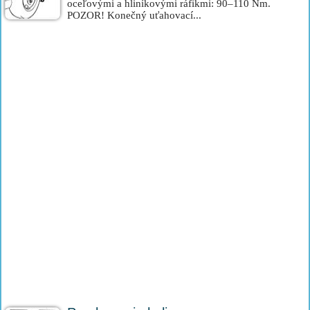
oceľovými a hliníkovými ráfikmi: 90–110 Nm.
POZOR! Konečný uťahovací...