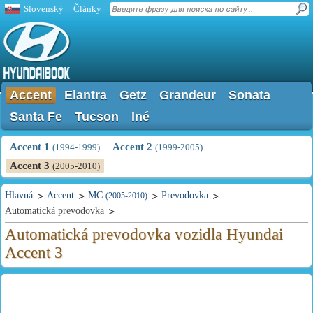
Slovenský
Články
Accent
Elantra
Getz
Grandeur
Sonata
Santa Fe
Tucson
Iné
Accent 1
Accent 2
(1994-1999)
(1999-2005)
Accent 3
(2005-2010)
Hlavná
Accent
MC
Prevodovka
(2005-2010)
Automatická prevodovka
Automatická prevodovka vozidla Hyundai
Accent 3