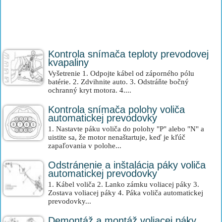
Kontrola snímača teploty prevodovej
kvapaliny
Vyšetrenie 1. Odpojte kábel od záporného pólu
batérie. 2. Zdvihnite auto. 3. Odstráňte bočný
ochranný kryt motora. 4....
Kontrola snímača polohy voliča
automatickej prevodovky
1. Nastavte páku voliča do polohy "P" alebo "N" a
uistite sa, že motor nenaštartuje, keď je kľúč
zapaľovania v polohe...
Odstránenie a inštalácia páky voliča
automatickej prevodovky
1. Kábel voliča 2. Lanko zámku voliacej páky 3.
Zostava voliacej páky 4. Páka voliča automatickej
prevodovky...
Demontáž a montáž voliacej páky