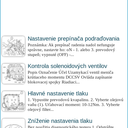
Nastavenie prepínača podraďovania
Poznámka: Ak prepínač radenia nadol nefunguje
správne, nastavte ho: oN - 1. alebo 3. prevodový
stupeň; vypnuté (OFF) -...
Kontrola solenoidových ventilov
Popis Označenie Účel Uzamykací ventil meniča
krútiaceho momentu DCCSV Ovláda zapínanie
blokovacej spojky Riadiaci...
Hlavné nastavenie tlaku
1. Vypustite prevodovú kvapalinu. 2. Vyberte olejovú
vaňu (1). Uťahovací moment: 10-12Nm. 3. Vyberte
olejový filter...
Zníženie nastavenia tlaku
Bez použitia diagnostického testera 1. Odstráňte