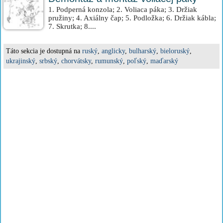
1. Podperná konzola; 2. Voliaca páka; 3. Držiak
pružiny; 4. Axiálny čap; 5. Podložka; 6. Držiak kábla;
7. Skrutka; 8....
Táto sekcia je dostupná na
ruský
,
anglicky
,
bulharský
,
bieloruský
,
ukrajinský
,
srbský
,
chorvátsky
,
rumunský
,
poľský
,
maďarský