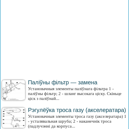
Паліўны фільтр — замена
Установачныя элементы паліўнага фільтра 1 -
паліўны фільтр; 2 - шланг высокага ціску. Скіньце
ціск з паліўнай...
Рэгулёўка троса газу (акселератара)
Установачныя элементы троса газу (акселератара) 1
- усталявальная шруба; 2 - наканечнік троса
(падлучэнні да корпуса...