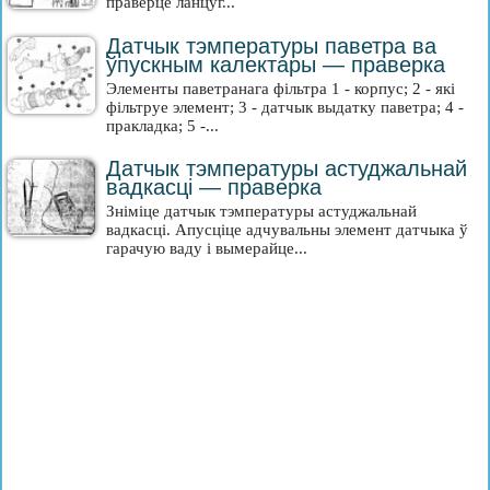
праверце ланцуг...
Датчык тэмпературы паветра ва
ўпускным калектары — праверка
Элементы паветранага фільтра 1 - корпус; 2 - які
фільтруе элемент; 3 - датчык выдатку паветра; 4 -
пракладка; 5 -...
Датчык тэмпературы астуджальнай
вадкасці — праверка
Зніміце датчык тэмпературы астуджальнай
вадкасці. Апусціце адчувальны элемент датчыка ў
гарачую ваду і вымерайце...