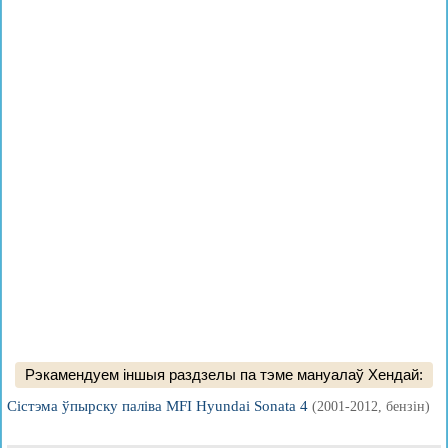
Рэкамендуем іншыя раздзелы па тэме мануалаў Хендай:
Сістэма ўпырску паліва MFI Hyundai Sonata 4
(2001-2012, бензін)