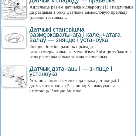
Датчык кіслароду — праверка
Адлучыце раз'ём датчыка кіслароду (1) і падлучыце
да раздыма з боку датчыка адмысловую прыладу
(паляць тэставых...
Датчыкі становішча
размеркавальнага і каленчатага
валаў — зняцце і ўстаноўка
Зняцце Зніміце рамень прывада
газаразмеркавальнага механізму. Зніміце зубчастае
кола размеркавальнага вала выпускных...
Датчык дэтанацыі — зняцце і
ўстаноўка
Установачныя элементы датчыка дэтанацыі 1 -
датчык дэтанацыі; 2 - апора; 3 - вакуумная
ёмістасць. Зняцце Зніміце...