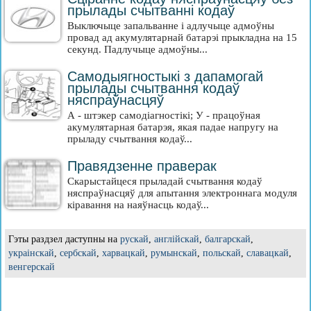
прылады счытванні кодаў
Выключыце запальванне і адлучыце адмоўны
провад ад акумулятарнай батарэі прыкладна на 15
секунд. Падлучыце адмоўны...
Самодыягностыкі з дапамогай
прылады счытвання кодаў
няспраўнасцяў
А - штэкер самодіагностікі; У - працоўная
акумулятарная батарэя, якая падае напругу на
прыладу счытвання кодаў...
Правядзенне праверак
Скарыстайцеся прыладай счытвання кодаў
няспраўнасцяў для апытання электроннага модуля
кіравання на наяўнасць кодаў...
Гэты раздзел даступны на
рускай
,
англійскай
,
балгарскай
,
украінскай
,
сербскай
,
харвацкай
,
румынскай
,
польскай
,
славацкай
,
венгерскай