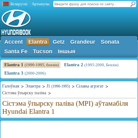
Беларускі
Артыкулы
Accent
Elantra
Getz
Grandeur
Sonata
Santa Fe
Tucson
Іншыя
Elantra 1
Elantra 2
(1990-1995, бензін)
(1995-2000, Бензін)
Elantra 3
(2000-2006)
Галоўная
Элантра
J1
Сілавы агрэгат
(1990-1995)
Сістэма ўпырску паліва
Сістэма ўпырску паліва (MPI) аўтамабіля
Hyundai Elantra 1