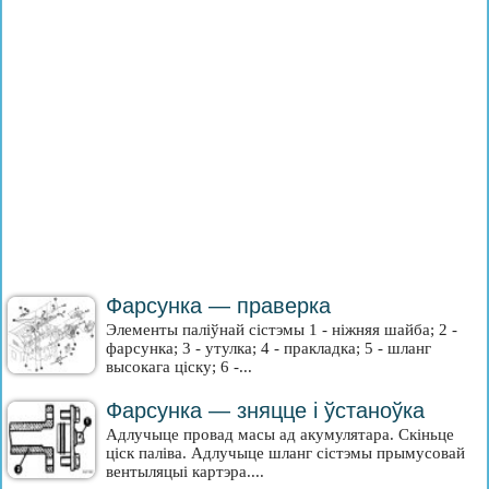
Фарсунка — праверка
Элементы паліўнай сістэмы 1 - ніжняя шайба; 2 -
фарсунка; 3 - утулка; 4 - пракладка; 5 - шланг
высокага ціску; 6 -...
Фарсунка — зняцце і ўстаноўка
Адлучыце провад масы ад акумулятара. Скіньце
ціск паліва. Адлучыце шланг сістэмы прымусовай
вентыляцыі картэра....