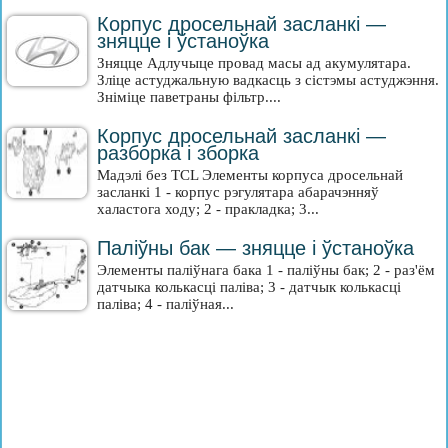
Корпус дросельнай засланкі —
зняцце і ўстаноўка
Зняцце Адлучыце провад масы ад акумулятара.
Зліце астуджальную вадкасць з сістэмы астуджэння.
Зніміце паветраны фільтр....
Корпус дросельнай засланкі —
разборка і зборка
Мадэлі без TCL Элементы корпуса дросельнай
засланкі 1 - корпус рэгулятара абарачэнняў
халастога ходу; 2 - пракладка; 3...
Паліўны бак — зняцце і ўстаноўка
Элементы паліўнага бака 1 - паліўны бак; 2 - раз'ём
датчыка колькасці паліва; 3 - датчык колькасці
паліва; 4 - паліўная...