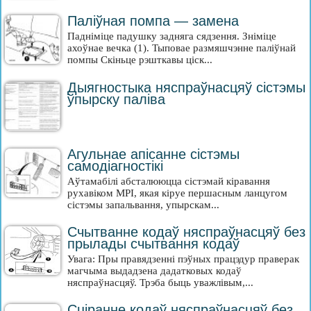
Паліўная помпа — замена
Падніміце падушку задняга сядзення. Зніміце
ахоўнае вечка (1). Тыповае размяшчэнне паліўнай
помпы Скіньце рэшткавы ціск...
Дыягностыка няспраўнасцяў сістэмы
ўпырску паліва
Агульнае апісанне сістэмы
самодіагностікі
Аўтамабілі абсталююцца сістэмай кіравання
рухавіком MPI, якая кіруе першасным ланцугом
сістэмы запальвання, упырскам...
Счытванне кодаў няспраўнасцяў без
прылады счытвання кодаў
Увага: Пры правядзенні пэўных працэдур праверак
магчыма выдадзена дадатковых кодаў
няспраўнасцяў. Трэба быць уважлівым,...
Сціранне кодаў няспраўнасцяў без