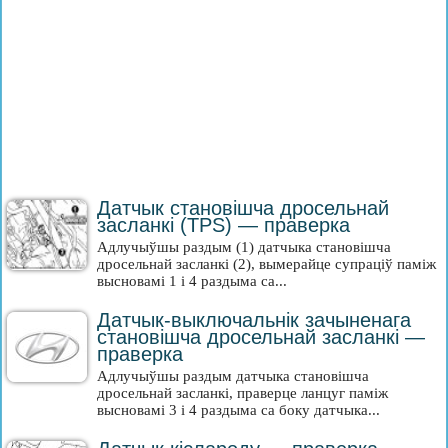
Датчык становішча дросельнай
засланкі (TPS) — праверка
Адлучыўшы раздым (1) датчыка становішча
дросельнай засланкі (2), вымерайце супраціў паміж
высновамі 1 і 4 раздыма са...
Датчык-выключальнік зачыненага
становішча дросельнай засланкі —
праверка
Адлучыўшы раздым датчыка становішча
дросельнай засланкі, праверце ланцуг паміж
высновамі 3 і 4 раздыма са боку датчыка...