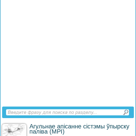
Агульнае апісанне сістэмы ўпырску
паліва (MPI)