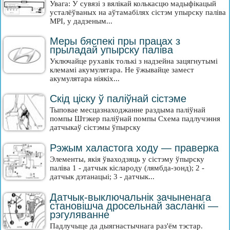
Увага: У сувязі з вялікай колькасцю мадыфікацый
усталёўваных на аўтамабілях сістэм упырску паліва
MPI, у дадзеным...
Меры бяспекі пры працах з
прыладай упырску паліва
Уключайце рухавік толькі з надзейна зацягнутымі
клемамі акумулятара. Не ўжывайце замест
акумулятара ніякіх...
Скід ціску ў паліўнай сістэме
Тыповае месцазнаходжанне раздыма паліўнай
помпы Штэкер паліўнай помпы Схема падлучэння
датчыкаў сістэмы ўпырску
Рэжым халастога ходу — праверка
Элементы, якія ўваходзяць у сістэму ўпырску
паліва 1 - датчык кіслароду (лямбда-зонд); 2 -
датчык дэтанацыі; 3 - датчык...
Датчык-выключальнік зачыненага
становішча дросельнай засланкі —
рэгуляванне
Падлучыце да дыягнастычнага раз'ём тэстар.