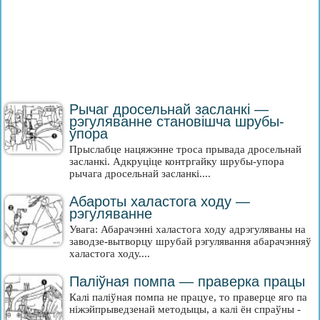
Рычаг дросельнай засланкі —
рэгуляванне становішча шрубы-
ўпора
Прыслабце нацяжэнне троса прывада дросельнай
засланкі. Адкруціце контргайку шрубы-упора
рычага дросельнай засланкі....
Абароты халастога ходу —
рэгуляванне
Увага: Абарачэнні халастога ходу адрэгуляваны на
заводзе-вытворцу шрубай рэгулявання абарачэнняў
халастога ходу....
Паліўная помпа — праверка працы
Калі паліўная помпа не працуе, то праверце яго па
ніжэйпрыведзенай методыцы, а калі ён спраўны -