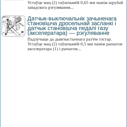
Устаўце мац (2) таўшчынёй 0,65 мм паміж шрубай
завадскога рэгулявання...
Датчык-выключальнік зачыненага
становішча дросельнай засланкі і
датчык становішча педалі газу
(акселератара) — рэгуляванне
Падлучыце да дыягнастычнага раз'ём тэстар.
Устаўце мац (2) таўшчынёй 0,5 мм паміж рычагом
акселератара (1) і рычагом...