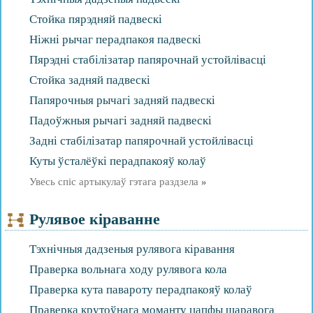
Стойка пярэдняй падвескі
Ніжні рычаг перадпакоя падвескі
Пярэдні стабілізатар папярочнай устойлівасці
Стойка задняй падвескі
Папярочныя рычагі задняй падвескі
Падоўжныя рычагі задняй падвескі
Задні стабілізатар папярочнай устойлівасці
Куты ўсталёўкі перадпакояў колаў
Увесь спіс артыкулаў гэтага раздзела
»
Рулявое кіраванне
Тэхнічныя дадзеныя рулявога кіравання
Праверка вольнага ходу рулявога кола
Праверка кута павароту перадпакояў колаў
Праверка крутоўнага моманту цапфы шаравога