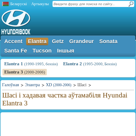
Беларускі
Артыкулы
Accent
Elantra
Getz
Grandeur
Sonata
Santa Fe
Tucson
Іншыя
Elantra 1
Elantra 2
(1990-1995, бензін)
(1995-2000, Бензін)
Elantra 3
(2000-2006)
Галоўная
Элантра
XD
Шасі
(2000-2006)
Шасі і хадавая частка аўтамабіля Hyundai
Elantra 3