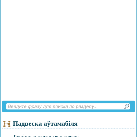
Падвеска аўтамабіля
Тэхнічныя дадзеныя падвескі