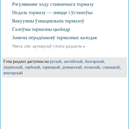
Рэгуляванне ходу стаяначнага тормазу
Педаль тормазу — зняцце і ўстаноўка
Вакуумны ўзмацняльнік тармазоў
Галоўны тармазны цыліндр
Замена перадпакояў тармазных калодак
Увесь спіс артыкулаў гэтага раздзела
»
Гэты раздзел даступны на
рускай
,
англійскай
,
балгарскай
,
украінскай
,
сербскай
,
харвацкай
,
румынскай
,
польскай
,
славацкай
,
венгерскай