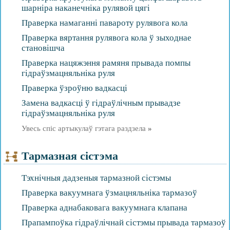
шарніра наканечніка рулявой цягі
Праверка намаганні павароту рулявога кола
Праверка вяртання рулявога кола ў зыходнае
становішча
Праверка нацяжэння рамяня прывада помпы
гідраўзмацняльніка руля
Праверка ўзроўню вадкасці
Замена вадкасці ў гідраўлічным прывадзе
гідраўзмацняльніка руля
Увесь спіс артыкулаў гэтага раздзела
»
Тармазная сістэма
Тэхнічныя дадзеныя тармазной сістэмы
Праверка вакуумнага ўзмацняльніка тармазоў
Праверка аднабаковага вакуумнага клапана
Прапампоўка гідраўлічнай сістэмы прывада тармазоў