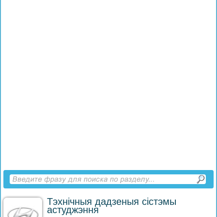
Тэхнічныя дадзеныя сістэмы
астуджэння