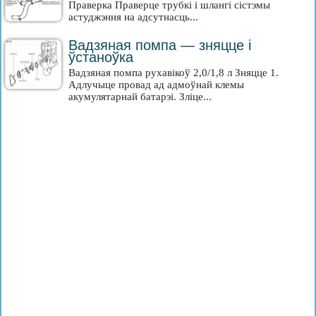
Праверка Праверце трубкі і шлангі сістэмы
астуджэння на адсутнасць...
Вадзяная помпа — зняцце і
ўстаноўка
Вадзяная помпа рухавікоў 2,0/1,8 л Зняцце 1.
Адлучыце провад ад адмоўнай клемы
акумулятарнай батарэі. Зліце...