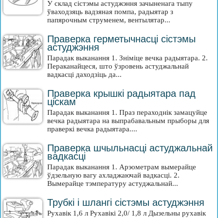
У склад сістэмы астуджэння зачыненага тыпу
ўваходзяць вадзяная помпа, радыятар з
папярочным струменем, вентылятар...
Праверка герметычнасці сістэмы
астуджэння
Парадак выканання 1. Зніміце вечка радыятара. 2.
Пераканайцеся, што ўзровень астуджальнай
вадкасці даходзіць да...
Праверка крышкі радыятара пад
ціскам
Парадак выканання 1. Праз пераходнік замацуйце
вечка радыятара на выпрабавальным прыборы для
праверкі вечка радыятара....
Праверка шчыльнасці астуджальнай
вадкасці
Парадак выканання 1. Арэометрам вымерайце
ўдзельную вагу ахладжаючай вадкасці. 2.
Вымерайце тэмпературу астуджальнай...
Трубкі і шлангі сістэмы астуджэння
Рухавік 1,6 л Рухавікі 2,0/ 1,8 л Дызельны рухавік