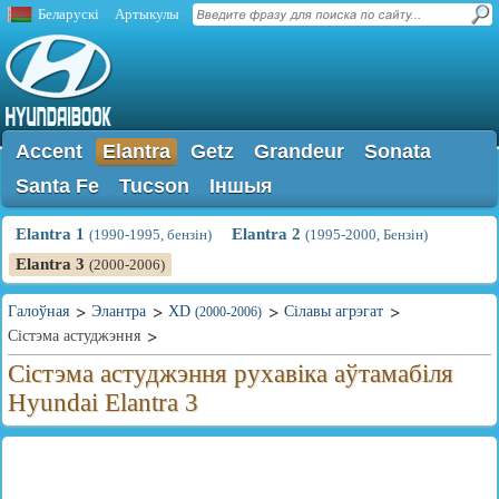
Беларускі
Артыкулы
Accent
Elantra
Getz
Grandeur
Sonata
Santa Fe
Tucson
Іншыя
Elantra 1
Elantra 2
(1990-1995, бензін)
(1995-2000, Бензін)
Elantra 3
(2000-2006)
Галоўная
Элантра
XD
Сілавы агрэгат
(2000-2006)
Сістэма астуджэння
Сістэма астуджэння рухавіка аўтамабіля
Hyundai Elantra 3