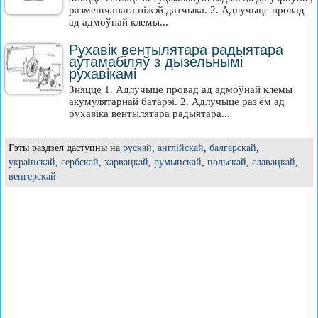
размешчанага ніжэй датчыка. 2. Адлучыце провад
ад адмоўнай клемы...
Рухавік вентылятара радыятара
аўтамабіляў з дызельнымі
рухавікамі
Зняцце 1. Адлучыце провад ад адмоўнай клемы
акумулятарнай батарэі. 2. Адлучыце раз'ём ад
рухавіка вентылятара радыятара...
Гэты раздзел даступны на
рускай
,
англійскай
,
балгарскай
,
украінскай
,
сербскай
,
харвацкай
,
румынскай
,
польскай
,
славацкай
,
венгерскай