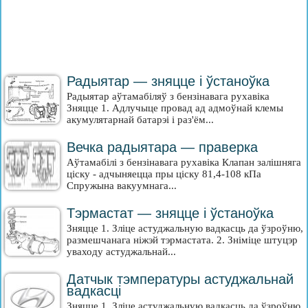
Радыятар — зняцце і ўстаноўка
Радыятар аўтамабіляў з бензінавага рухавіка
Зняцце 1. Адлучыце провад ад адмоўнай клемы
акумулятарнай батарэі і раз'ём...
Вечка радыятара — праверка
Аўтамабілі з бензінавага рухавіка Клапан залішняга
ціску - адчыняецца пры ціску 81,4-108 кПа
Спружына вакуумнага...
Тэрмастат — зняцце і ўстаноўка
Зняцце 1. Зліце астуджальную вадкасць да ўзроўню,
размешчанага ніжэй тэрмастата. 2. Зніміце штуцэр
уваходу астуджальнай...
Датчык тэмпературы астуджальнай
вадкасці
Зняцце 1. Зліце астуджальную вадкасць да ўзроўню,