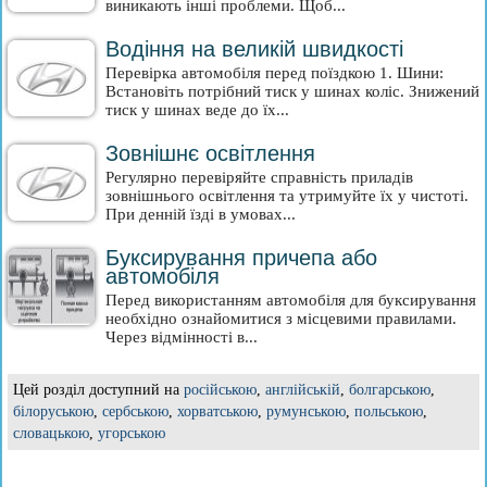
виникають інші проблеми. Щоб...
Водіння на великій швидкості
Перевірка автомобіля перед поїздкою 1. Шини:
Встановіть потрібний тиск у шинах коліс. Знижений
тиск у шинах веде до їх...
Зовнішнє освітлення
Регулярно перевіряйте справність приладів
зовнішнього освітлення та утримуйте їх у чистоті.
При денній їзді в умовах...
Буксирування причепа або
автомобіля
Перед використанням автомобіля для буксирування
необхідно ознайомитися з місцевими правилами.
Через відмінності в...
Цей розділ доступний на
російською
,
англійській
,
болгарською
,
білоруською
,
сербською
,
хорватською
,
румунською
,
польською
,
словацькою
,
угорською