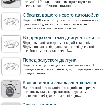
автомобілі Хенде повинен використовуватися
неетильований бензин з октановим...
Обкатка вашого нового автомобіля
Перші 2000 км пробігу (автомобілі з бензиновим
двигуном) Будь-яких особливих вимог до
обкатування нового автомобіля не...
Відпрацьовані гази двигуна токсичні
Відпрацьовані гази двигуна вкрай токсичні.
Відчувши запах відпрацьованих газів у салоні,
негайно опустіть скло дверей....
Перед запуском двигуна
Перш ніж запустити двигун, виконайте таке: 1.
Обійдіть навколо автомобіля, щоб перевірити, чи не
спущені шини, і...
Комбінований замок запалювання
На автомобілі з механічною коробкою передач
встановіть важіль перемикання передач у
положення нейтралі та натисніть до...