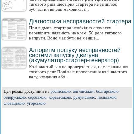
тягового ріпа шестірня стартера не зачіплює
зубчастий вінець маховика, і...
Діагностика несправностей стартера
При відмові стартера необхідно спочатку
перевірити наявність на клемі 50 реле тягового
напруги. Воно має бути не менше...
Алгоритм пошуку несправностей
системи запуску двигуна
(акумулятор-стартер-генератор)
Колінчастий вал не провертається, немає клацання
тягового реле Повільне провертання колінчастого
валу, клацання або...
Цей розділ доступний на
російською
,
англійській
,
болгарською
,
білоруською
,
сербською
,
хорватською
,
румунською
,
польською
,
словацькою
,
угорською