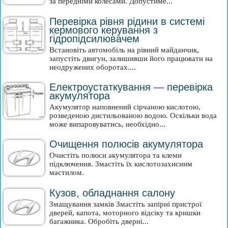
за передніми колесами. Допустиме...
Перевірка рівня рідини в системі
кермового керування з
гідропідсилювачем
Встановіть автомобіль на рівний майданчик,
запустіть двигун, залишивши його працювати на
неодружених оборотах....
Електроустаткування — перевірка
акумулятора
Акумулятор наповнений сірчаною кислотою,
розведеною дистильованою водою. Оскільки вода
може випаровуватись, необхідно...
Очищення полюсів акумулятора
Очистіть полюси акумулятора та клеми
підключення. Змастіть їх кислотозахисним
мастилом.
Кузов, обладнання салону
Змащування замків Змастіть запірні пристрої
дверей, капота, моторного відсіку та кришки
багажника. Обробіть дверні...