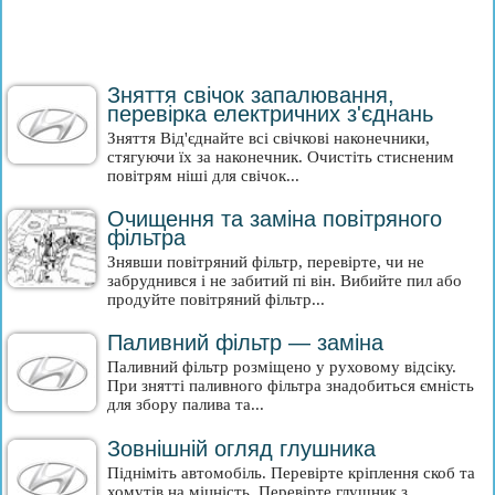
Зняття свічок запалювання,
перевірка електричних з'єднань
Зняття Від'єднайте всі свічкові наконечники,
стягуючи їх за наконечник. Очистіть стисненим
повітрям ніші для свічок...
Очищення та заміна повітряного
фільтра
Знявши повітряний фільтр, перевірте, чи не
забруднився і не забитий пі він. Вибийте пил або
продуйте повітряний фільтр...
Паливний фільтр — заміна
Паливний фільтр розміщено у руховому відсіку.
При знятті паливного фільтра знадобиться ємність
для збору палива та...
Зовнішній огляд глушника
Підніміть автомобіль. Перевірте кріплення скоб та
хомутів на міцність. Перевірте глушник з