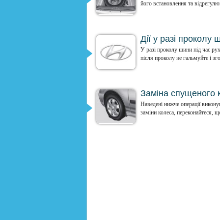
його встановлення та відрегулюй
Дії у разі проколу 
У разі проколу шини під час рух
після проколу не гальмуйте і зго
Заміна спущеного 
Наведені нижче операції виконую
заміни колеса, переконайтеся, що