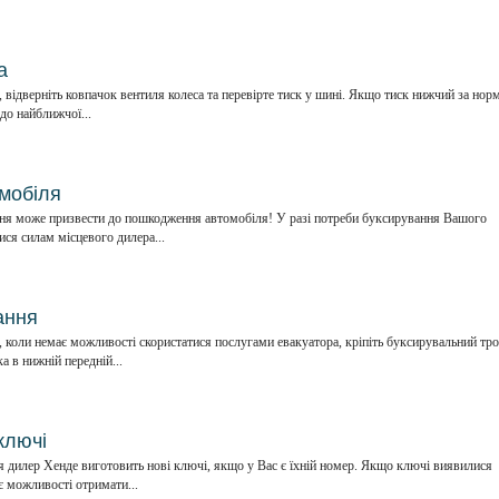
а
відверніть ковпачок вентиля колеса та перевірте тиск у шині. Якщо тиск нижчий за норм
 до найближчої...
мобіля
ня може призвести до пошкодження автомобіля! У разі потреби буксирування Вашого
ся силам місцевого дилера...
ання
, коли немає можливості скористатися послугами евакуатора, кріпіть буксирувальний тро
а в нижній передній...
ключі
я дилер Хенде виготовить нові ключі, якщо у Вас є їхній номер. Якщо ключі виявилися
є можливості отримати...