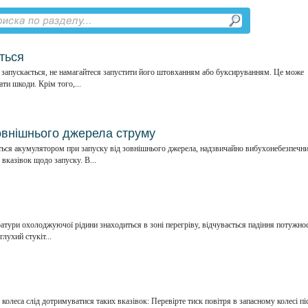
ться
запускається, не намагайтеся запустити його штовханням або буксируванням. Це може
ати шкоди. Крім того,...
зовнішнього джерела струму
ться акумулятором при запуску від зовнішнього джерела, надзвичайно вибухонебезпечни
вказівок щодо запуску. В...
атури охолоджуючої рідини знаходиться в зоні перегріву, відчувається падіння потужнос
лухий стукіт...
колеса слід дотримуватися таких вказівок: Перевірте тиск повітря в запасному колесі пі