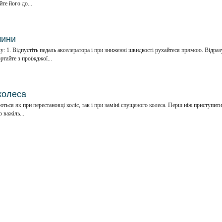
те його до...
шини
у: 1. Відпустіть педаль акселератора і при зниженні швидкості рухайтеся прямою. Відраз
ртайте з проїжджої...
колеса
ться як при перестановці коліс, так і при заміні спущеного колеса. Перш ніж приступити
 важіль...