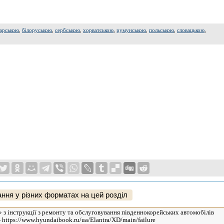
арською
,
білоруською
,
сербською
,
хорватською
,
румунською
,
польською
,
словацькою
,
ння у різних форматах на цей розділ