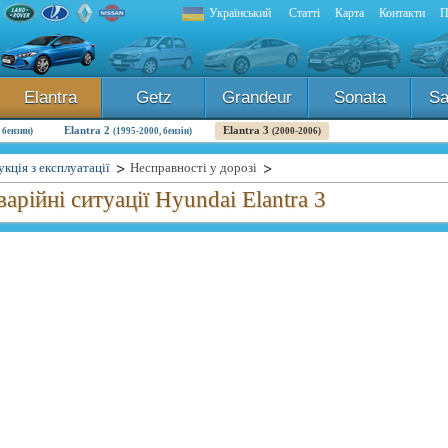
Український
Статті
Карта
Контакти
П
Elantra
Getz
Grandeur
Sonata
Sa
Elantra 2
Elantra 3
 бензин)
(1995-2000, бензін)
(2000-2006)
укція з експлуатації
Несправності у дорозі
варійні ситуації Hyundai Elantra 3