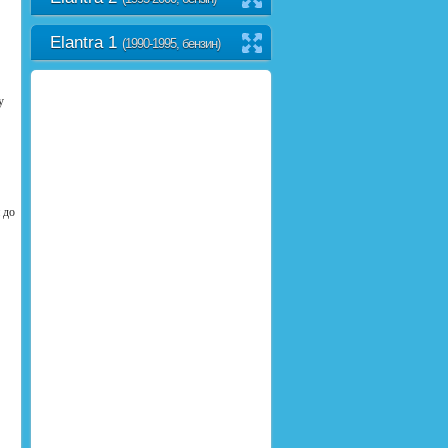
Elantra 1
(1990-1995, бензин)
у
 до