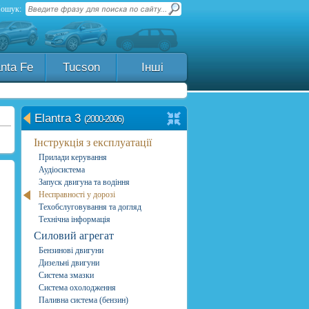
ошук:
nta Fe
Tucson
Інші
Elantra 3
(2000-2006)
Інструкція з експлуатації
Прилади керування
Аудіосистема
Запуск двигуна та водіння
Несправності у дорозі
Техобслуговування та догляд
Технічна інформація
Силовий агрегат
Бензинові двигуни
Дизельні двигуни
Система змазки
Система охолодження
Паливна система (бензин)