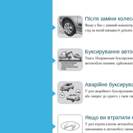
Після заміни колес
Якщо у Вас є шинний манометр, 
слід на малій швидкості доїхати
Буксирування авто
Увага: Неправильне буксируван
автомобіля повинно здійснювати
Аварійне буксирув
У разі аварійного буксирування
або ланцюг до одного з гаків гак
Якщо ви втратили 
У разі втрати ключів автомобіл
замкненими в автомобілі і нема