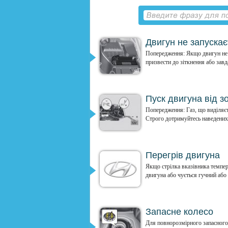
Двигун не запускає
Попередження: Якщо двигун не 
призвести до зіткнення або завд
Пуск двигуна від 
Попередження: Газ, що виділяє
Строго дотримуйтесь наведених 
Перегрів двигуна
Якщо стрілка вказівника темпер
двигуна або чується гучний або г
Запасне колесо
Для повнорозмірного запасного 