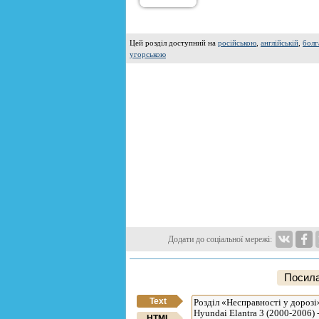
Цей розділ доступний на
російською
,
англійській
,
болг
угорською
Додати до соціальної мережі:
Посила
Text
HTML