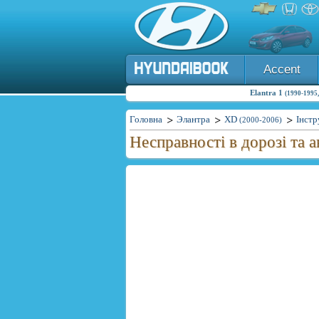
Accent
Elantra 1
(1990-1995,
Головна
Элантра
XD
Інстр
(2000-2006)
Несправності в дорозі та а