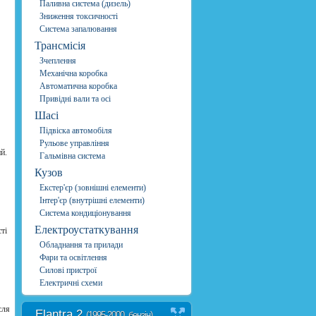
Паливна система (дизель)
Зниження токсичності
Система запалювання
Трансмісія
Зчеплення
Механічна коробка
Автоматична коробка
Привідні вали та осі
Шасі
Підвіска автомобіля
Рульове управління
й.
Гальмівна система
Кузов
Екстер'єр (зовнішні елементи)
Інтер'єр (внутрішні елементи)
Система кондиціонування
Електроустаткування
ті
Обладнання та прилади
Фари та освітлення
Силові пристрої
Електричні схеми
сля
Elantra 2
(1995-2000, бензін)