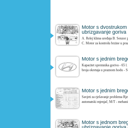
Motor s dvostrukom
ubrizgavanje goriva
A. Relej klima uređaja B. Senzor 
C. Motor za kontrolu brzine u pra
Motor s jednim breg
Kapacitet spremnika goriva - 65 
broja okretaja u praznom hodu - St
Motor s jednim bre
Savjeti za rješavanje problema Rje
automatski mjenjač, M/T - mehani
Motor s jednom bre
ubrizgavanje goriva