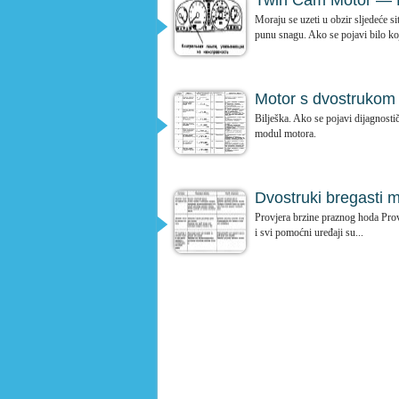
Twin Cam Motor — Pr
Moraju se uzeti u obzir sljedeće si
punu snagu. Ako se pojavi bilo koj
Motor s dvostrukom 
Bilješka. Ako se pojavi dijagnosti
modul motora.
Dvostruki bregasti 
Provjera brzine praznog hoda Provj
i svi pomoćni uređaji su...