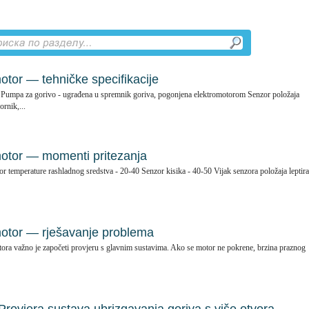
otor — tehničke specifikacije
l. Pumpa za gorivo - ugrađena u spremnik goriva, pogonjena elektromotorom Senzor položaja
ornik,...
motor — momenti pritezanja
zor temperature rashladnog sredstva - 20-40 Senzor kisika - 40-50 Vijak senzora položaja leptira
motor — rješavanje problema
ora važno je započeti provjeru s glavnim sustavima. Ako se motor ne pokrene, brzina praznog