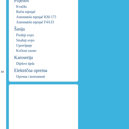
Prijenos
Kvačilo
Ručni mjenjač
Automatski mjenjač KM-175
Automatski mjenjač F4A33
Šasija
Prednji ovjes
Stražnji ovjes
Upravljanje
Kočioni sustav
Karoserija
Dijelovi tijela
Električna oprema
 za
Oprema i instrumenti