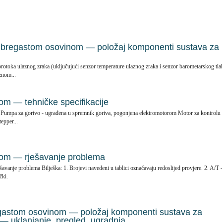
 bregastom osovinom — položaj komponenti sustava za
protoka ulaznog zraka (uključujući senzor temperature ulaznog zraka i senzor barometarskog tla
znom...
om — tehničke specifikacije
l. Pumpa za gorivo - ugrađena u spremnik goriva, pogonjena elektromotorom Motor za kontrolu
epper...
gom — rješavanje problema
šavanje problema Bilješka: 1. Brojevi navedeni u tablici označavaju redoslijed provjere. 2. A/T 
čki.
gastom osovinom — položaj komponenti sustava za
 — uklanjanje, pregled, ugradnja