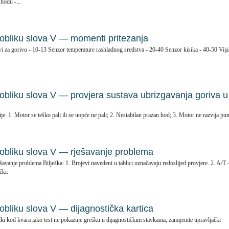
hodu -...
u obliku slova V — momenti pritezanja
vi za gorivo - 10-13 Senzor temperature rashladnog sredstva - 20-40 Senzor kisika - 40-50 Vij
u obliku slova V — provjera sustava ubrizgavanja goriva u
je: 1. Motor se teško pali ili se uopće ne pali; 2. Nestabilan prazan hod; 3. Motor ne razvija pu
u obliku slova V — rješavanje problema
šavanje problema Bilješka: 1. Brojevi navedeni u tablici označavaju redoslijed provjere. 2. A/T 
čki.
 obliku slova V — dijagnostička kartica
čki kod kvara iako test ne pokazuje grešku u dijagnostičkim stavkama, zamijenite upravljački