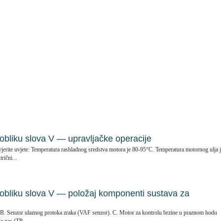
u obliku slova V — upravljačke operacije
jerite uvjete: Temperatura rashladnog sredstva motora je 80-95°C. Temperatura motornog ulja 
rični...
u obliku slova V — položaj komponenti sustava za
. B. Senzor ulaznog protoka zraka (VAF senzor). C. Motor za kontrolu brzine u praznom hodu