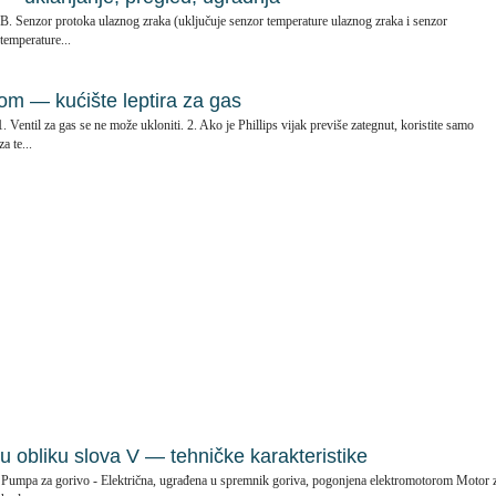
 B. Senzor protoka ulaznog zraka (uključuje senzor temperature ulaznog zraka i senzor
temperature...
om — kućište leptira za gas
 Ventil za gas se ne može ukloniti. 2. Ako je Phillips vijak previše zategnut, koristite samo
a te...
 u obliku slova V — tehničke karakteristike
. Pumpa za gorivo - Električna, ugrađena u spremnik goriva, pogonjena elektromotorom Motor 