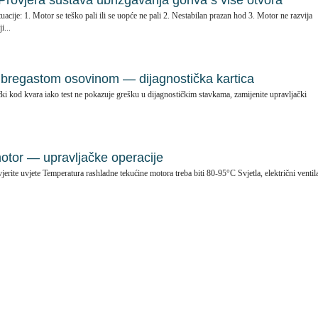
ovjera sustava ubrizgavanja goriva s više otvora
tuacije: 1. Motor se teško pali ili se uopće ne pali 2. Nestabilan prazan hod 3. Motor ne razvija
i...
bregastom osovinom — dijagnostička kartica
čki kod kvara iako test ne pokazuje grešku u dijagnostičkim stavkama, zamijenite upravljački
motor — upravljačke operacije
erite uvjete Temperatura rashladne tekućine motora treba biti 80-95°C Svjetla, električni ventil