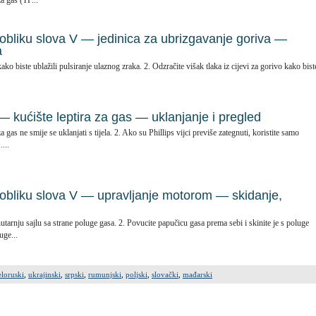
a gas (TP...
u obliku slova V — jedinica za ubrizgavanje goriva —
a
ko biste ublažili pulsiranje ulaznog zraka. 2. Odzračite višak tlaka iz cijevi za gorivo kako bist
 — kućište leptira za gas — uklanjanje i pregled
 gas ne smije se uklanjati s tijela. 2. Ako su Phillips vijci previše zategnuti, koristite samo
...
u obliku slova V — upravljanje motorom — skidanje,
utarnju sajlu sa strane poluge gasa. 2. Povucite papučicu gasa prema sebi i skinite je s poluge
uge...
eloruski
,
ukrajinski
,
srpski
,
rumunjski
,
poljski
,
slovački
,
mađarski