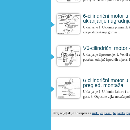
(ISC). D. Senzor položaja leptira z
6-cilindrični motor 
uklanjanje i ugradnj
Uklanjanje 1. Uklonite prijemnik ka
spriječili prskanje goriva....
V6-cilindrični motor
Uklanjanje Upozorenje: 1. Ventil za
poseban odvijač ispod tih vijaka. 1.
6-cilindrični motor 
pregled, montaža
Uklanjanje 1. Uklonite čahuru i un
gasa. 3. Otpustite vijke nosača pol
Ovaj odjeljak je dostupan na
ruski
,
engleski
,
bugarski
,
bj