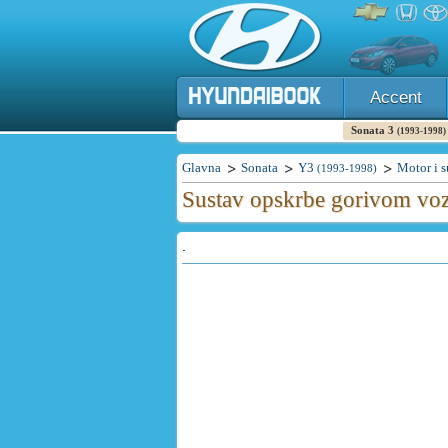
Accent
Sonata 3
(1993-1998)
Glavna
Sonata
Y3
Motor i s
(1993-1998)
Sustav opskrbe gorivom voz
.