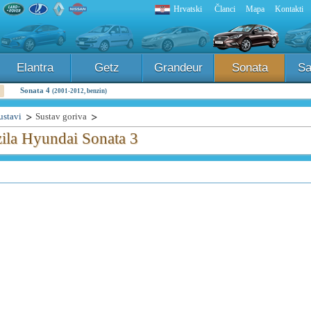
Hrvatski
Članci
Mapa
Kontakti
Elantra
Getz
Grandeur
Sonata
Sa
Sonata 4
(2001-2012, benzin)
ustavi
Sustav goriva
ila Hyundai Sonata 3