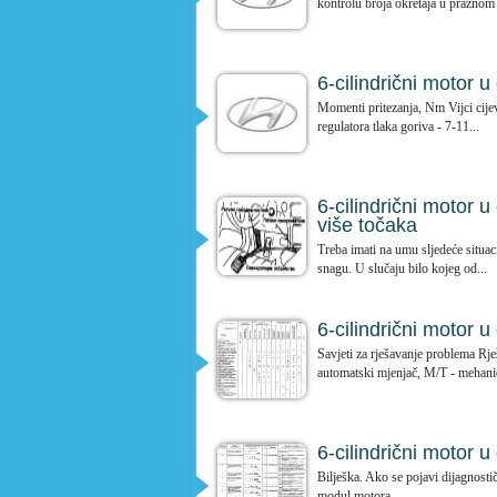
kontrolu broja okretaja u praznom 
6-cilindrični motor 
Momenti pritezanja, Nm Vijci cije
regulatora tlaka goriva - 7-11...
6-cilindrični motor 
više točaka
Treba imati na umu sljedeće situaci
snagu. U slučaju bilo kojeg od...
6-cilindrični motor 
Savjeti za rješavanje problema Rje
automatski mjenjač, M/T - mehani
6-cilindrični motor u
Bilješka. Ako se pojavi dijagnosti
modul motora.