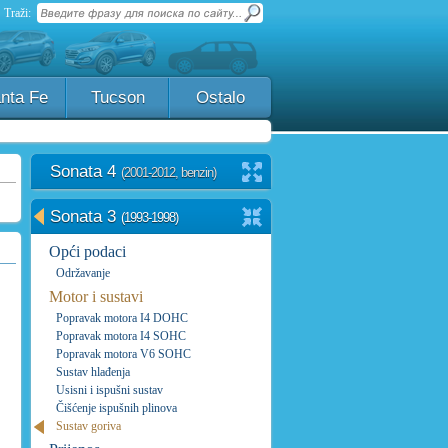
Traži:
nta Fe
Tucson
Ostalo
Sonata 4
(2001-2012, benzin)
Sonata 3
(1993-1998)
Opći podaci
Održavanje
Motor i sustavi
Popravak motora I4 DOHC
Popravak motora I4 SOHC
Popravak motora V6 SOHC
Sustav hlađenja
Usisni i ispušni sustav
Čišćenje ispušnih plinova
Sustav goriva