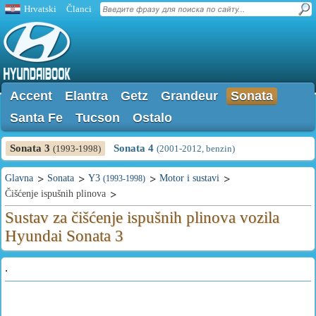
Hrvatski
Članci
Accent
Elantra
Getz
Grandeur
Sonata
Santa Fe
Tucson
Ostalo
Sonata 3
Sonata 4
(1993-1998)
(2001-2012, benzin)
Glavna
Sonata
Y3
Motor i sustavi
(1993-1998)
Čišćenje ispušnih plinova
Sustav za čišćenje ispušnih plinova vozila
Hyundai Sonata 3
.