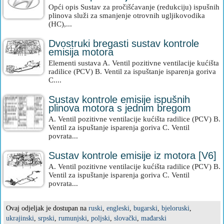
Opći opis Sustav za pročišćavanje (redukciju) ispušnih
plinova služi za smanjenje otrovnih ugljikovodika
(HC),...
Dvostruki bregasti sustav kontrole
emisija motora
Elementi sustava A. Ventil pozitivne ventilacije kućišta
radilice (PCV) B. Ventil za ispuštanje isparenja goriva
C....
Sustav kontrole emisije ispušnih
plinova motora s jednim bregom
A. Ventil pozitivne ventilacije kućišta radilice (PCV) B.
Ventil za ispuštanje isparenja goriva C. Ventil
povrata...
Sustav kontrole emisije iz motora [V6]
A. Ventil pozitivne ventilacije kućišta radilice (PCV) B.
Ventil za ispuštanje isparenja goriva C. Ventil
povrata...
Ovaj odjeljak je dostupan na
ruski
,
engleski
,
bugarski
,
bjeloruski
,
ukrajinski
,
srpski
,
rumunjski
,
poljski
,
slovački
,
mađarski