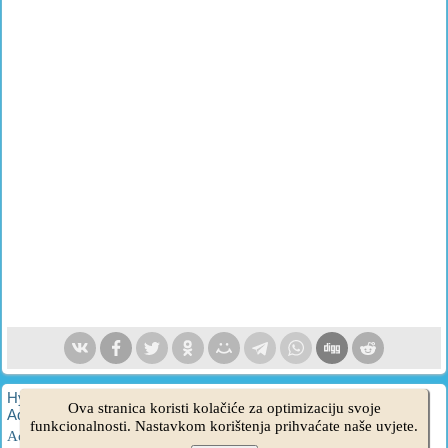
HyundaiBook.ru © 2018-2026
·
Puna verzija
·
Mapa stranice
·
Ova stranica koristi kolačiće za optimizaciju svoje
Administracija
·
Pretraživanje web mjesta
·
Vlasnici Hyundaija
funkcionalnosti. Nastavkom korištenja prihvaćate naše uvjete.
Accent 1
·
Accent 2
·
Accent 3
·
Elantra 1
·
Elantra 2
·
Elantra 3
·