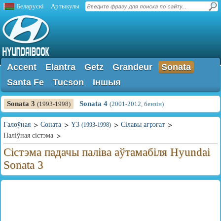
Беларускі
Артыкулы
Accent
Elantra
Getz
Grandeur
Sonata
Santa Fe
Tucson
Іншыя
Sonata 3
Sonata 4
(1993-1998)
(2001-2012, бензін)
Галоўная
Соната
Y3
Сілавы агрэгат
(1993-1998)
Паліўная сістэма
Сістэма падачы паліва аўтамабіля Hyundai
Sonata 3