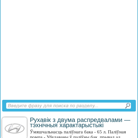
Рухавік з двума распредвалами —
тэхнічныя характарыстыкі
Ўмяшчальнасць паліўнага бака - 65 л. Паліўная
помпа - Убудаваны ў паліўны бак, прывад ад