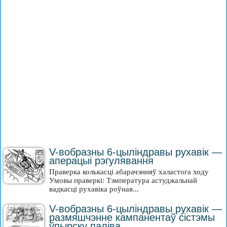
V-вобразны 6-цыліндравы рухавік —
аперацыі рэгулявання
Праверка колькасці абарачэнняў халастога ходу
Умовы праверкі: Тэмпература астуджальнай
вадкасці рухавіка роўная...
V-вобразны 6-цыліндравы рухавік —
размяшчэнне кампанентаў сістэмы
ўпырску паліва