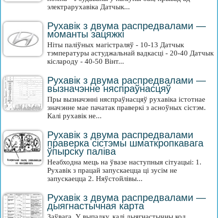
электрарухавіка Датчык...
Рухавік з двума распредвалами —
моманты зацяжкі
Ніты паліўных магістраляў - 10-13 Датчык
тэмпературы астуджальнай вадкасці - 20-40 Датчык
кіслароду - 40-50 Вінт...
Рухавік з двума распредвалами —
вызначэнне няспраўнасцяў
Пры вызначэнні няспраўнасцяў рухавіка істотнае
значэнне мае пачатак праверкі з асноўных сістэм.
Калі рухавік не...
Рухавік з двума распредвалами
праверка сістэмы шматкропкавага
ўпырску паліва
Неабходна мець на ўвазе наступныя сітуацыі: 1.
Рухавік з працай запускаецца ці зусім не
запускаецца 2. Няўстойлівы...
Рухавік з двума распредвалами —
дыягнастычная карта
Заўвага. У выпадку, калі дыягнастычны код