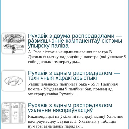
Рухавік з двума распредвалами —
размяшчэнне кампанентаў сістэмы
ўпырску паліва
A. Рэле сістэмы кандыцыянавання паветра B.
Датчык выдатку падводзіцца паветра (які ўключае ў
сябе датчык тэмпературы...
Рухавік з адным распредвалом —
тэхнічныя характарыстыкі
Ўмяшчальнасць паліўнага бака - 65 л. Паліўная
помпа - Убудаваны ў паліўны бак, прывад ад
электрарухавіка Рухавік...
Рухавік з адным распредвалом
ухіленне няспраўнасцяў
Рэкамендацыі па ўхіленні няспраўнасцяў Ухіленне
няспраўнасцяў Заўвага: 1. Указаныя ў табліцы
нумары азначаюць парадак...