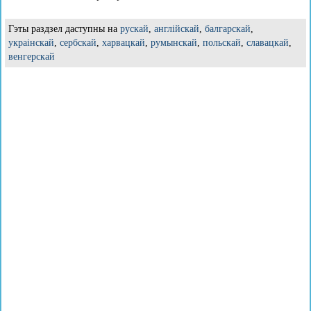
Гэты раздзел даступны на
рускай
,
англійскай
,
балгарскай
,
украінскай
,
сербскай
,
харвацкай
,
румынскай
,
польскай
,
славацкай
,
венгерскай