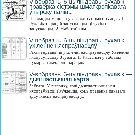
V-вобразны 6-цыліндравы рухавік —
праверка сістэмы шматкропкавага
ўпырску паліва
Неабходна мець на ўвазе наступныя сітуацыі: 1.
Рухавік з працай запускаецца ці зусім не
запускаецца; 2. Няўстойлівы...
V-вобразны 6-цыліндравы рухавік
ухіленне няспраўнасцяў
Рэкамендацыі па ўхіленні няспраўнасцяў Ухіленне
няспраўнасцяў Заўвага: 1. Указаныя ў табліцы
нумары азначаюць парадак...
V-вобразны 6-цыліндравы рухавік —
дыягнастычная карта
Заўвага. У выпадку, калі дыягнастычны код
няспраўнасці з'яўляецца, хоць праверка паказала
адсутнасць няспраўнасці ў...