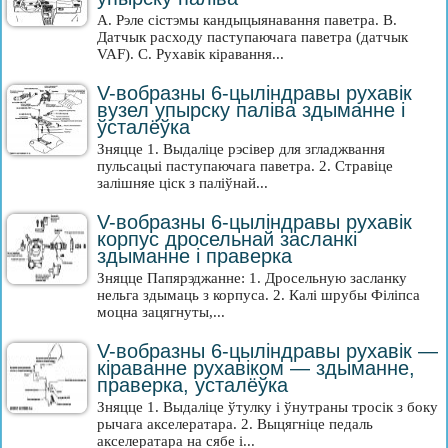
A. Рэле сістэмы кандыцыянавання паветра. B.
Датчык расходу паступаючага паветра (датчык
VAF). C. Рухавік кіравання...
V-вобразны 6-цыліндравы рухавік
вузел упырску паліва здыманне і
ўсталёўка
Зняцце 1. Выдаліце рэсівер для згладжвання
пульсацыі паступаючага паветра. 2. Стравіце
залішняе ціск з паліўнай...
V-вобразны 6-цыліндравы рухавік
корпус дросельнай засланкі
здыманне і праверка
Зняцце Папярэджанне: 1. Дросельную засланку
нельга здымаць з корпуса. 2. Калі шрубы Філіпса
моцна зацягнуты,...
V-вобразны 6-цыліндравы рухавік —
кіраванне рухавіком — здыманне,
праверка, усталёўка
Зняцце 1. Выдаліце ўтулку і ўнутраны тросік з боку
рычага акселератара. 2. Выцягніце педаль
акселератара на сябе і...