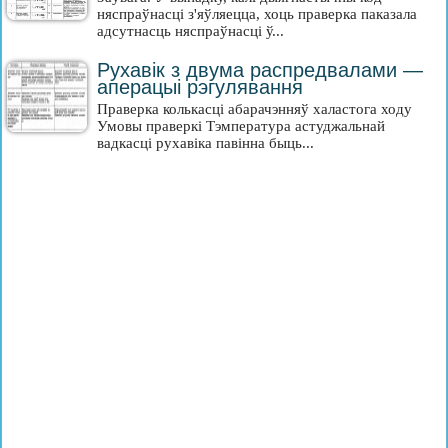
няспраўнасці з'яўляецца, хоць праверка паказала
адсутнасць няспраўнасці ў...
Рухавік з двума распредвалами —
аперацыі рэгулявання
Праверка колькасці абарачэнняў халастога ходу
Умовы праверкі Тэмпература астуджальнай
вадкасці рухавіка павінна быць...