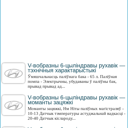
V-вобразны 6-цыліндравы рухавік —
тэхнічныя характарыстыкі
Ўмяшчальнасць паліўнага бака - 65 л. Паліўная
помпа - Электрычны, убудаваны ў паліўны бак,
прывад прывад ад...
V-вобразны 6-цыліндравы рухавік —
моманты зацяжкі
Моманты зацяжкі, Нм Ніты паліўных магістраляў -
10-13 Датчык тэмпературы астуджальнай вадкасці -
20-40 Датчык кіслароду...