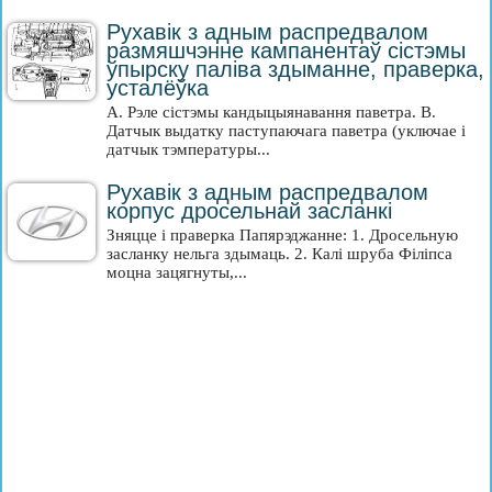
Рухавік з адным распредвалом
размяшчэнне кампанентаў сістэмы
ўпырску паліва здыманне, праверка,
усталёўка
A. Рэле сістэмы кандыцыянавання паветра. B.
Датчык выдатку паступаючага паветра (уключае і
датчык тэмпературы...
Рухавік з адным распредвалом
корпус дросельнай засланкі
Зняцце і праверка Папярэджанне: 1. Дросельную
засланку нельга здымаць. 2. Калі шруба Філіпса
моцна зацягнуты,...