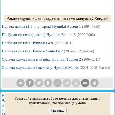
Рэкамендуем іншыя раздзелы па тэме мануалаў Хендай:
Падача паліва (1.5 л, упырск) Hyundai Accent 1
(1994-1999)
Паліўная сістэма (дызель) Hyundai Elantra 3
(2000-2006)
Паліўная сістэма Hyundai Getz
(2002-2011)
Паліўная сістэма Hyundai Santa Fe 2
(2007-2012, бензін)
Сістэма харчавання рухавіка Hyundai Tucson 2
(2009-2015)
Сістэма харчавання і выхлапу Hyundai Matrix
(2001-2010, бензін)
HyundaiBook.ru © 2018-2026
·
Поўная версія
·
Мапа сайту
·
Гэты сайт выкарыстоўвае печыва для аптымізацыі.
Адміністрацыя
·
Пошук па сайце
·
Уладальнікам Hyundai
Працягваючы, вы прымаеце ўмовы.
Accent 1
·
Accent 2
·
Accent 3
·
Elantra 1
·
Elantra 2
·
Elantra 3
·
Getz
·
Sonata 3
·
Sonata 4
·
Santa Fe 2
·
Tucson 1
·
Tucson 2
·
Прыняць
Matrix