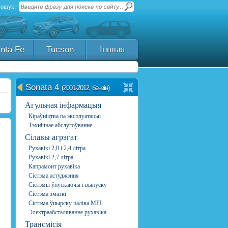
ошук:
nta Fe
Tucson
Іншыя
Sonata 4
(2001-2012, бензін)
Агульная інфармацыя
Кіраўніцтва па эксплуатацыі
Тэхнічнае абслугоўванне
Сілавы агрэгат
Рухавікі 2,0 і 2,4 літра
Рухавікі 2,7 літра
Капрамонт рухавіка
Сістэма астуджэння
Сістэмы ўпускаючы і выпуску
Сістэма змазкі
Сістэма ўпырску паліва MFI
Электраабсталяванне рухавіка
Трансмісія