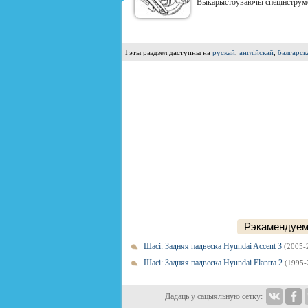
Выкарыстоўваючы спецінструмен
Гэты раздзел даступны на
рускай
,
англійскай
,
балгарск
Рэкамендуем
Шасі: Задняя падвеска Hyundai Accent 3
(2005-
Шасі: Задняя падвеска Hyundai Elantra 2
(1995-
Дадаць у сацыяльную сетку: