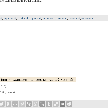
т, адлучыце ніжні рычаг задняй...
ай
,
украінскай
,
сербскай
,
харвацкай
,
румынскай
,
польскай
,
славацкай
,
венгерскай
 іншыя раздзелы па тэме мануалаў Хендай:
2010)
2000, Бензін)