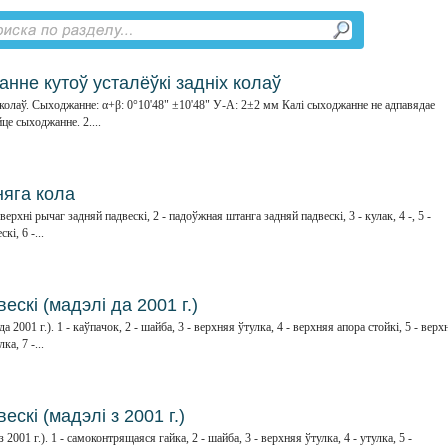
анне кутоў усталёўкі задніх колаў
колаў. Сыходжанне: α+β: 0°10'48" ±10'48" У-А: 2±2 мм Калі сыходжанне не адпавядае
е сыходжанне. 2....
няга кола
 верхні рычаг задняй падвескі, 2 - падоўжная штанга задняй падвескі, 3 - кулак, 4 -, 5 -
і, 6 -...
ескі (мадэлі да 2001 г.)
а 2001 г.). 1 - каўпачок, 2 - шайба, 3 - верхняя ўтулка, 4 - верхняя апора стойкі, 5 - верх
а, 7 -...
скі (мадэлі з 2001 г.)
 2001 г.). 1 - самоконтрящаяся гайка, 2 - шайба, 3 - верхняя ўтулка, 4 - утулка, 5 -