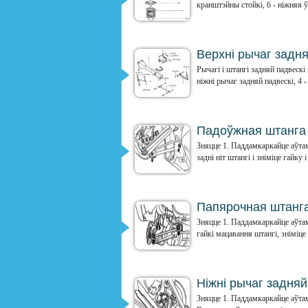
кранштэйны стойкі, 6 - ніжняя ўт
Верхні рычаг задня
Рычагі і штангі задняй падвескі
ніжні рычаг задняй падвескі, 4 -
Падоўжная штанга 
Зняцце 1. Паддамкаркайце аўтам
задні ніт штангі і зніміце гайку 
Папярочная штанга
Зняцце 1. Паддамкаркайце аўтам
гайкі мацавання штангі, зніміце
Ніжні рычаг задняй
Зняцце 1. Паддамкаркайце аўтам