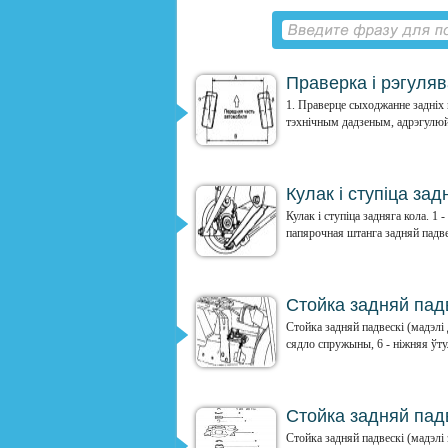
Праверка і рэгуляв
1. Праверце сыходжанне задніх 
тэхнічным дадзеным, адрэгулюйц
Кулак і ступіца зад
Кулак і ступіца задняга кола. 1 -
папярочная штанга задняй падвеск
Стойка задняй падв
Стойка задняй падвескі (мадэлі д
сядло спружыны, 6 - ніжняя ўтулк
Стойка задняй падве
Стойка задняй падвескі (мадэлі з