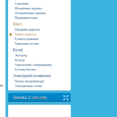
Счапленне
Механічная скрынка
Аўтаматычная скрынка
Прывадныя валы
Шасі
Пярэдняя падвеска
Задняя падвеска
Рулявое кіраванне
Тармазная сістэма
Кузаў
Экстэр'ер
Інтэр'ер
Ацяпляльнік і кандыцыянер
Сістэмы бяспекі
Электраабсталяванне
Пошук няспраўнасцяў
няе
Электрычныя схемы
Sonata 3
(1993-1998)