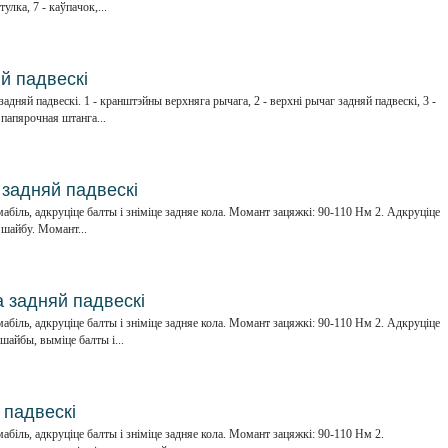
улка, 7 - каўпачок,...
й падвескі
 задняй падвескі. 1 - кранштэйны верхняга рычага, 2 - верхні рычаг задняй падвескі, 3 -
 папярочная штанга...
задняй падвескі
абіль, адкруціце балты і зніміце задняе кола. Момант зацяжкі: 90-110 Нм 2. Адкруціце
і шайбу. Момант...
 задняй падвескі
абіль, адкруціце балты і зніміце задняе кола. Момант зацяжкі: 90-110 Нм 2. Адкруціце
 шайбы, выміце балты і...
 падвескі
абіль, адкруціце балты і зніміце задняе кола. Момант зацяжкі: 90-110 Нм 2.