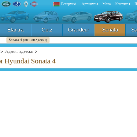
Беларускі
Артыкулы
Мапа
Кантакты
П
Elantra
Getz
Grandeur
Sonata
Sa
Sonata 4
(2001-2012, бензін)
Задняя падвеска
я Hyundai Sonata 4