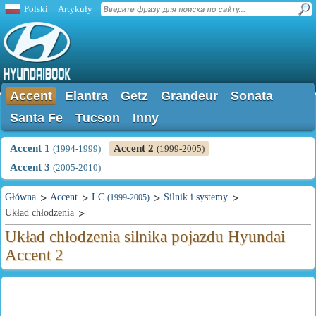
Polski
Artykuły
Accent
Elantra
Getz
Grandeur
Sonata
Santa Fe
Tucson
Inny
Accent 1
Accent 2
(1994-1999)
(1999-2005)
Accent 3
(2005-2010)
Główna
Accent
LC
Silnik i systemy
(1999-2005)
Układ chłodzenia
Układ chłodzenia silnika pojazdu Hyundai
Accent 2