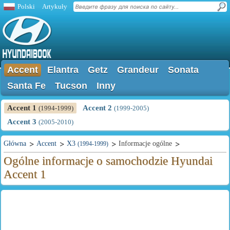
Polski
Artykuły
Accent
Elantra
Getz
Grandeur
Sonata
Santa Fe
Tucson
Inny
Accent 1
Accent 2
(1994-1999)
(1999-2005)
Accent 3
(2005-2010)
Główna
Accent
X3
Informacje ogólne
(1994-1999)
Ogólne informacje o samochodzie Hyundai
Accent 1