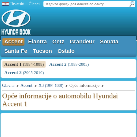
Hrvatski
Članci
Accent
Elantra
Getz
Grandeur
Sonata
Santa Fe
Tucson
Ostalo
Accent 1
Accent 2
(1994-1999)
(1999-2005)
Accent 3
(2005-2010)
Glavna
Accent
X3
Opće informacije
(1994-1999)
Opće informacije o automobilu Hyundai
Accent 1