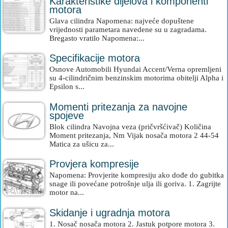
Karakteristike dijelova i komponenti
motora
Glava cilindra Napomena: najveće dopuštene
vrijednosti parametara navedene su u zagradama.
Bregasto vratilo Napomena:...
Specifikacije motora
Osnove Automobili Hyundai Accent/Verna opremljeni
su 4-cilindričnim benzinskim motorima obitelji Alpha i
Epsilon s...
Momenti pritezanja za navojne
spojeve
Blok cilindra Navojna veza (pričvršćivač) Količina
Moment pritezanja, Nm Vijak nosača motora 2 44-54
Matica za ušicu za...
Provjera kompresije
Napomena: Provjerite kompresiju ako dođe do gubitka
snage ili povećane potrošnje ulja ili goriva. 1. Zagrijte
motor na...
Skidanje i ugradnja motora
1. Nosač nosača motora 2. Jastuk potpore motora 3.