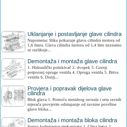
Uklanjanje i postavljanje glave cilindra
Napomena: Slika prikazuje glavu cilindra motora od
1,6 litara. Glava cilindra motora od 1,4 litre neznatno
se razlikuje...
Demontaža i montaža glave cilindra
1. Hidraulički potiskivač 2. dvopek 3. Gornji
potporanj opruge ventila 4. Opruga ventila 5. Brtva
ventila 6. Donji...
Provjera i popravak dijelova glave
cilindra
Blok glava 1. Pomoću metalnog ravnala i seta ravnih
mjerača provjerite odstupanje od ravnine površine
glave bloka...
Demontaža i montaža bloka cilindra
Sastav koljenastog mehanizma 1. Uljna brtva 2.