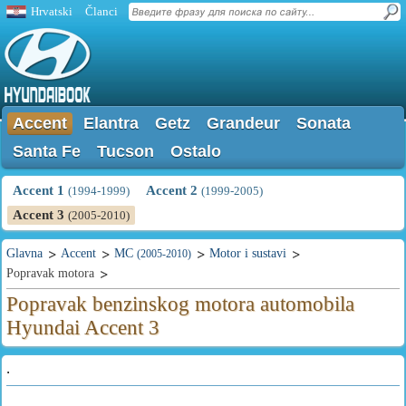
Hrvatski
Članci
Accent
Elantra
Getz
Grandeur
Sonata
Santa Fe
Tucson
Ostalo
Accent 1
Accent 2
(1994-1999)
(1999-2005)
Accent 3
(2005-2010)
Glavna
Accent
MC
Motor i sustavi
(2005-2010)
Popravak motora
Popravak benzinskog motora automobila
Hyundai Accent 3
.