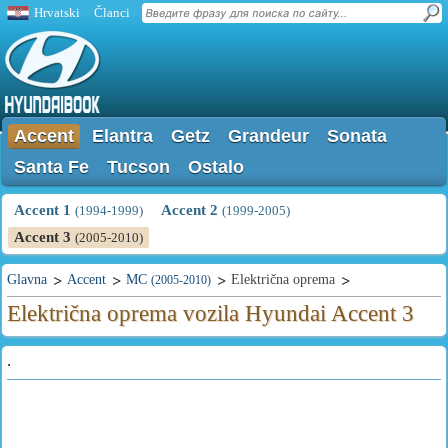
Hrvatski
Članci
Accent
Elantra
Getz
Grandeur
Sonata
Santa Fe
Tucson
Ostalo
Accent 1
Accent 2
(1994-1999)
(1999-2005)
Accent 3
(2005-2010)
Glavna
Accent
MC
Električna oprema
(2005-2010)
Električna oprema vozila Hyundai Accent 3
.