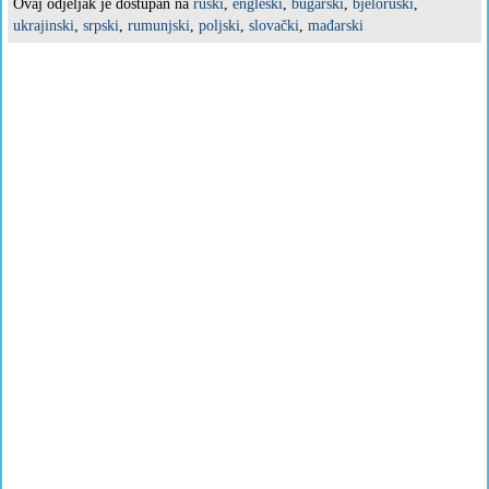
Ovaj odjeljak je dostupan na
ruski
,
engleski
,
bugarski
,
bjeloruski
,
ukrajinski
,
srpski
,
rumunjski
,
poljski
,
slovački
,
mađarski