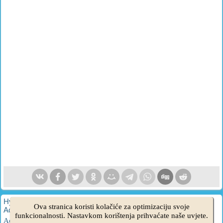
HyundaiBook.ru © 2018-2026
·
Puna verzija
·
Mapa stranice
·
Ova stranica koristi kolačiće za optimizaciju svoje
Administracija
·
Pretraživanje web mjesta
·
Vlasnici Hyundaija
funkcionalnosti. Nastavkom korištenja prihvaćate naše uvjete.
Accent 1
·
Accent 2
·
Accent 3
·
Elantra 1
·
Elantra 2
·
Elantra 3
·