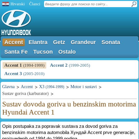
Hrvatski
Članci
Accent
Elantra
Getz
Grandeur
Sonata
Santa Fe
Tucson
Ostalo
Accent 1
Accent 2
(1994-1999)
(1999-2005)
Accent 3
(2005-2010)
Glavna
Accent
X3
Motor i sustavi
(1994-1999)
Sustav goriva (karburator)
Sustav dovoda goriva u benzinskim motorima
Hyundai Accent 1
Opis postupaka za popravak sustava za dovod goriva za
benzinskim motorima automobila Хундай Accent prve generacije,
proizvedenih od 1994 do 1999 godina.