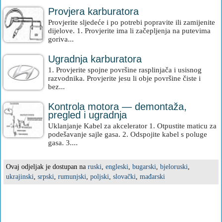
Provjera karburatora
Provjerite sljedeće i po potrebi popravite ili zamijenite
dijelove. 1. Provjerite ima li začepljenja na putevima
goriva...
Ugradnja karburatora
1. Provjerite spojne površine rasplinjača i usisnog
razvodnika. Provjerite jesu li obje površine čiste i
bez...
Kontrola motora — demontaža,
pregled i ugradnja
Uklanjanje Kabel za akcelerator 1. Otpustite maticu za
podešavanje sajle gasa. 2. Odspojite kabel s poluge
gasa. 3....
Ovaj odjeljak je dostupan na
ruski
,
engleski
,
bugarski
,
bjeloruski
,
ukrajinski
,
srpski
,
rumunjski
,
poljski
,
slovački
,
mađarski