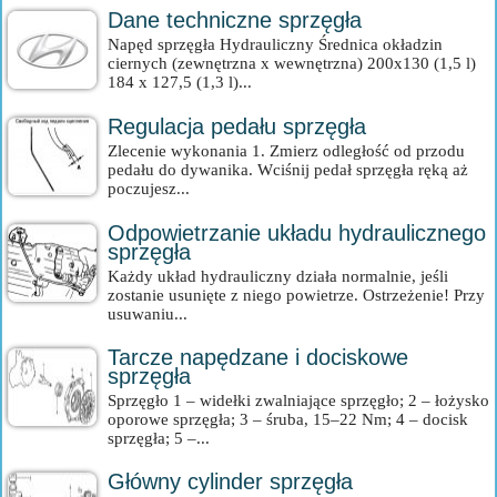
Dane techniczne sprzęgła
Napęd sprzęgła Hydrauliczny Średnica okładzin
ciernych (zewnętrzna x wewnętrzna) 200x130 (1,5 l)
184 x 127,5 (1,3 l)...
Regulacja pedału sprzęgła
Zlecenie wykonania 1. Zmierz odległość od przodu
pedału do dywanika. Wciśnij pedał sprzęgła ręką aż
poczujesz...
Odpowietrzanie układu hydraulicznego
sprzęgła
Każdy układ hydrauliczny działa normalnie, jeśli
zostanie usunięte z niego powietrze. Ostrzeżenie! Przy
usuwaniu...
Tarcze napędzane i dociskowe
sprzęgła
Sprzęgło 1 – widełki zwalniające sprzęgło; 2 – łożysko
oporowe sprzęgła; 3 – śruba, 15–22 Nm; 4 – docisk
sprzęgła; 5 –...
Główny cylinder sprzęgła