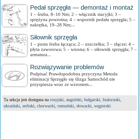
Pedał sprzęgła — demontaż i montaż
1 – śruba, 8–10 Nm; 2 – włącznik stacyjki; 3 –
sprężyna powrotna; 4 – wspornik pedału sprzęgła; 5 –
nakrętka, 19–28 Nm;...
Siłownik sprzęgła
1 – pusta śruba łącząca; 2 – uszczelka; 3 – złącze; 4 –
płyta zaworowa; 5 – wiosna; 6 – siłownik sprzęgła; 7 –
armatura...
Rozwiązywanie problemów
Podpisać Prawdopodobna przyczyna Metoda
eliminacji Sprzęgło się ślizga Samochód nie
przyspiesza wraz ze wzrostem...
Ta sekcja jest dostępna na
rosyjski
,
angielski
,
bułgarski
,
białoruski
,
ukraiński
,
serbski
,
chorwacki
,
rumuński
,
słowacki
,
węgierski