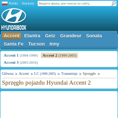
Polski
Artykuły
Accent
Elantra
Getz
Grandeur
Sonata
Santa Fe
Tucson
Inny
Accent 1
Accent 2
(1994-1999)
(1999-2005)
Accent 3
(2005-2010)
Główna
Accent
LC
Transmisja
Sprzęgło
(1999-2005)
Sprzęgło pojazdu Hyundai Accent 2