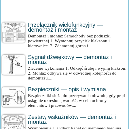
Przełącznik wielofunkcyjny —
demontaż i montaż
Demontaż i montaż Samochody bez poduszki
powietrznej 1. Wymontuj przycisk klaksonu i
kierownicę. 2. Zdemontuj górną i...
Sygnał dźwiękowy — demontaż i
montaż
Zlecenie wykonania 1. Odkręć śrubę i wyjmij klakson.
2. Montaż odbywa się w odwrotnej kolejności do
demontażu....
Bezpieczniki — opis i wymiana
Bezpieczniki służą do przerywania obwodu, gdy prąd
osiągnie określoną wartość, w celu ochrony
elementów i przewodów,...
Zestaw wskaźników — demontaż i
montaż
Wyjmowanie 1. Odłącz kabel od ujemnego bieguna