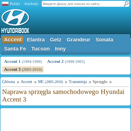
Polski
Artykuły
Accent
Elantra
Getz
Grandeur
Sonata
Santa Fe
Tucson
Inny
Accent 1
Accent 2
(1994-1999)
(1999-2005)
Accent 3
(2005-2010)
Główna
Accent
MC
Transmisja
Sprzęgło
(2005-2010)
Naprawa sprzęgła samochodowego Hyundai
Accent 3