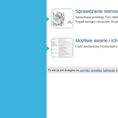
Sprawdzanie sterown
Sprawdzanie przebiegu Przy silni
Sygnał sterujący otwarciem. Kontr
Możliwe awarie i ic
Część mechaniczna System ładowa
Ta sekcja jest dostępna na
rosyjski
,
angielski
,
bułgarski
,
b