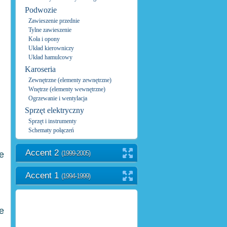
Podwozie
Zawieszenie przednie
Tylne zawieszenie
Koła i opony
Układ kierowniczy
Układ hamulcowy
Karoseria
Zewnętrzne (elementy zewnętrzne)
Wnętrze (elementy wewnętrzne)
Ogrzewanie i wentylacja
Sprzęt elektryczny
Sprzęt i instrumenty
Schematy połączeń
Accent 2
e
(1999-2005)
Accent 1
(1994-1999)
e