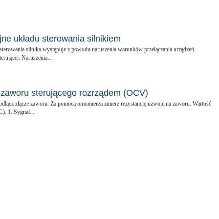
jne układu sterowania silnikiem
 sterowania silnika występuje z powodu naruszenia warunków przełączania urządzeń
erującej. Naruszenia...
ozaworu sterującego rozrządem (OCV)
odłącz złącze zaworu. Za pomocą omomierza zmierz rezystancję uzwojenia zaworu. Wartość
). 1. Sygnał...