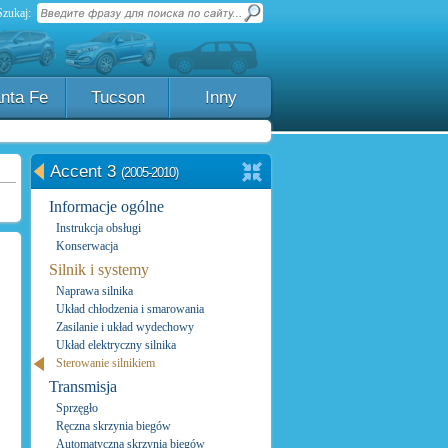
Szukaj:
nta Fe
Tucson
Inny
Accent 3
(2005-2010)
Informacje ogólne
Instrukcja obsługi
Konserwacja
Silnik i systemy
Naprawa silnika
Układ chłodzenia i smarowania
Zasilanie i układ wydechowy
Układ elektryczny silnika
Sterowanie silnikiem
Transmisja
Sprzęgło
Ręczna skrzynia biegów
Automatyczna skrzynia biegów