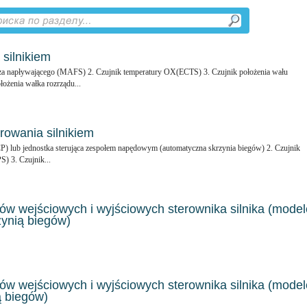
silnikiem
rza napływającego (MAFS) 2. Czujnik temperatury OX(ECTS) 3. Czujnik położenia wału
ożenia wałka rozrządu...
rowania silnikiem
MCP) lub jednostka sterująca zespołem napędowym (automatyczna skrzynia biegów) 2. Czujnik
) 3. Czujnik...
w wejściowych i wyjściowych sterownika silnika (model
zynią biegów)
w wejściowych i wyjściowych sterownika silnika (model
ą biegów)