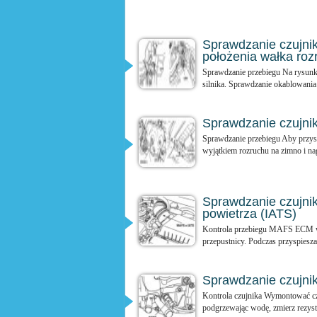
Sprawdzanie czujni
położenia wałka ro
Sprawdzanie przebiegu Na rysun
silnika. Sprawdzanie okablowan
Sprawdzanie czujni
Sprawdzanie przebiegu Aby przys
wyjątkiem rozruchu na zimno i nag
Sprawdzanie czujni
powietrza (IATS)
Kontrola przebiegu MAFS ECM w s
przepustnicy. Podczas przyspiesza
Sprawdzanie czujni
Kontrola czujnika Wymontować cz
podgrzewając wodę, zmierz rezysta