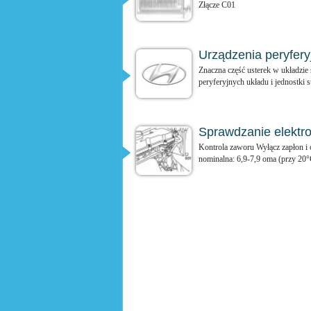
Złącze C01
Urządzenia peryfery
Znaczna część usterek w układzie
peryferyjnych układu i jednostki st
Sprawdzanie elektr
Kontrola zaworu Wyłącz zapłon i 
nominalna: 6,9-7,9 oma (przy 20°C