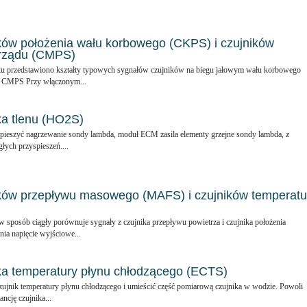
ków położenia wału korbowego (CKPS) i czujników
zrządu (CMPS)
ku przedstawiono kształty typowych sygnałów czujników na biegu jałowym wału korbowego
ia CMPS Przy włączonym...
ka tlenu (HO2S)
pieszyć nagrzewanie sondy lambda, moduł ECM zasila elementy grzejne sondy lambda, z
łych przyspieszeń....
ków przepływu masowego (MAFS) i czujników temperatu
posób ciągły porównuje sygnały z czujnika przepływu powietrza i czujnika położenia
nia napięcie wyjściowe...
ka temperatury płynu chłodzącego (ECTS)
ujnik temperatury płynu chłodzącego i umieścić część pomiarową czujnika w wodzie. Powoli
ncję czujnika...