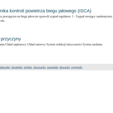
ika kontroli powietrza biegu jałowego (ISCA)
ku pracującym na biegu jałowym sprawdź sygnał regulatora: 1 - Sygnał sterujący zamknięciem; 
ola...
h przyczyny
nia Układ zapłonowy Układ startowy System redukcji toksyczności System zasilania
iałoruski
,
ukraiński
,
serbski
,
chorwacki
,
rumuński
,
słowacki
,
węgierski