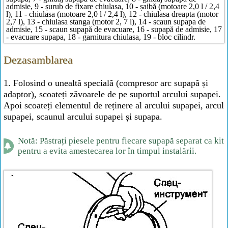
admisie, 9 - șurub de fixare chiulasa, 10 - șaibă (motoare 2,0 l / 2,4
l), 11 - chiulasa (motoare 2,0 l / 2,4 l), 12 - chiulasa dreapta (motor
2,7 l), 13 - chiulasa stanga (motor 2, 7 l), 14 - scaun supapa de
admisie, 15 - scaun supapă de evacuare, 16 - supapă de admisie, 17
- evacuare supapa, 18 - garnitura chiulasa, 19 - bloc cilindr.
Dezasamblarea
1. Folosind o unealtă specială (compresor arc supapă și
adaptor), scoateți zăvoarele de pe suportul arcului supapei.
Apoi scoateți elementul de reținere al arcului supapei, arcul
supapei, scaunul arcului supapei și supapa.
Notă: Păstrați piesele pentru fiecare supapă separat ca kit
pentru a evita amestecarea lor în timpul instalării.