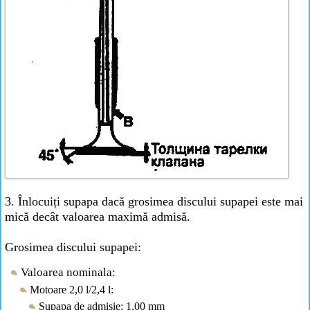
3. Înlocuiți supapa dacă grosimea discului supapei este mai
mică decât valoarea maximă admisă.
Grosimea discului supapei:
Valoarea nominala:
Motoare 2,0 l/2,4 l:
Supapa de admisie: 1,00 mm