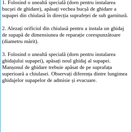
1. Folosind o unealtă specială (dorn pentru instalarea
bucșei de ghidare), apăsați vechea bucșă de ghidare a
supapei din chiulasă în direcția suprafeței de sub garnitură.
2. Alezați orificiul din chiulasă pentru a instala un ghidaj
de supapă de dimensiunea de reparație corespunzătoare
(diametru mărit).
3. Folosind o unealtă specială (dorn pentru instalarea
ghidajului supapei), apăsați noul ghidaj al supapei.
Manșonul de ghidare trebuie apăsat de pe suprafața
superioară a chiulasei. Observați diferența dintre lungimea
ghidajelor supapelor de admisie și evacuare.