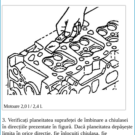
Motoare 2,0 l / 2,4 l.
3. Verificați planeitatea suprafeței de îmbinare a chiulasei
în direcțiile prezentate în figură. Dacă planeitatea depășește
limita în orice direcție, fie înlocuiți chiulasa, fie