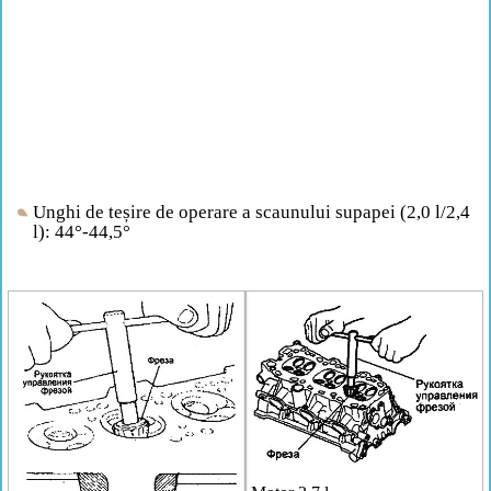
Unghi de teșire de operare a scaunului supapei (2,0 l/2,4
l): 44°-44,5°