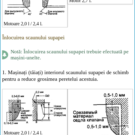
Motor 2,7 l.
Motoare 2,0 l / 2,4 l.
Înlocuirea scaunului supapei
Notă: Înlocuirea scaunului supapei trebuie efectuată pe
mașini-unelte.
1. Mașinați (tăiați) interiorul scaunului supapei de schimb
pentru a reduce grosimea peretelui acestuia.
Motoare 2,0 l / 2,4 l.