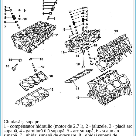
Chiulasă și supape.
1 - compensator hidraulic (motor de 2,7 l), 2 - jaluzele, 3 - placă arc
supapă, 4 - garnitură tijă supapă, 5 - arc supapă, 6 - scaun arc
supapă, 7 - ghidaj supapă de evacuare, 8 - ghidaj supapă de