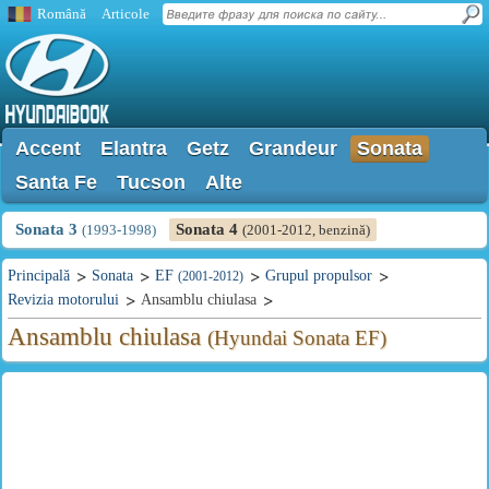
Română
Articole
Accent
Elantra
Getz
Grandeur
Sonata
Santa Fe
Tucson
Alte
Sonata 3
Sonata 4
(1993-1998)
(2001-2012, benzină)
Principală
Sonata
EF
Grupul propulsor
(2001-2012)
Revizia motorului
Ansamblu chiulasa
Ansamblu chiulasa
(Hyundai Sonata EF)