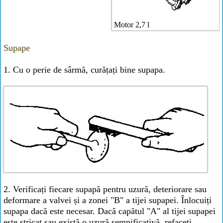
Motor 2,7 l
Supape
1. Cu o perie de sârmă, curățați bine supapa.
2. Verificați fiecare supapă pentru uzură, deteriorare sau
deformare a valvei și a zonei "B" a tijei supapei. Înlocuiți
supapa dacă este necesar. Dacă capătul "A" al tijei supapei
este stricat sau există o uzură semnificativă, refaceți