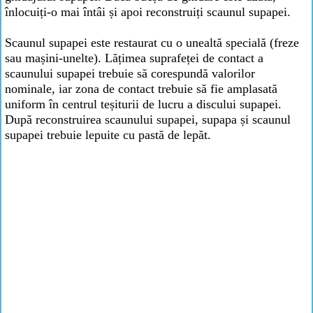
înlocuiți-o mai întâi și apoi reconstruiți scaunul supapei.
Scaunul supapei este restaurat cu o unealtă specială (freze
sau mașini-unelte). Lățimea suprafeței de contact a
scaunului supapei trebuie să corespundă valorilor
nominale, iar zona de contact trebuie să fie amplasată
uniform în centrul teșiturii de lucru a discului supapei.
După reconstruirea scaunului supapei, supapa și scaunul
supapei trebuie lepuite cu pastă de lepăt.