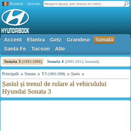
Română
Articole
Accent
Elantra
Getz
Grandeur
Sonata
Santa Fe
Tucson
Alte
Sonata 3
Sonata 4
(1993-1998)
(2001-2012, benzină)
Principală
Sonata
Y3
Șasiu
(1993-1998)
Șasiul și trenul de rulare al vehiculului
Hyundai Sonata 3