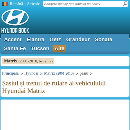
Română
Articole
Accent
Elantra
Getz
Grandeur
Sonata
Santa Fe
Tucson
Alte
Matrix
(2001-2010, benzină)
Principală
Hyundai
Matrix
Șasiu
(2001-2010)
Șasiul și trenul de rulare al vehiculului
Hyundai Matrix