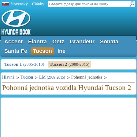
Slovenský
Články
Accent
Elantra
Getz
Grandeur
Sonata
Santa Fe
Tucson
Iné
Tucson 1
Tucson 2
(2005-2010)
(2009-2015)
Hlavná
Tucson
LM
Pohonná jednotka
(2009-2015)
Pohonná jednotka vozidla Hyundai Tucson 2