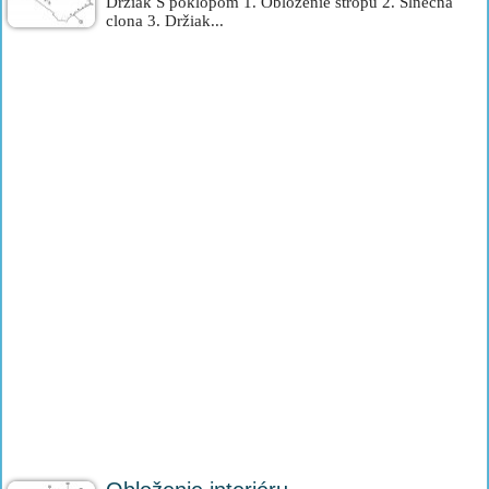
Držiak S poklopom 1. Obloženie stropu 2. Slnečná
clona 3. Držiak...