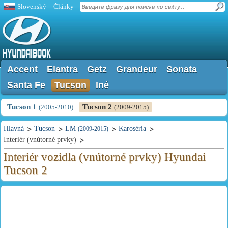
Slovenský
Články
Accent
Elantra
Getz
Grandeur
Sonata
Santa Fe
Tucson
Iné
Tucson 1
Tucson 2
(2005-2010)
(2009-2015)
Hlavná
Tucson
LM
Karoséria
(2009-2015)
Interiér (vnútorné prvky)
Interiér vozidla (vnútorné prvky) Hyundai
Tucson 2