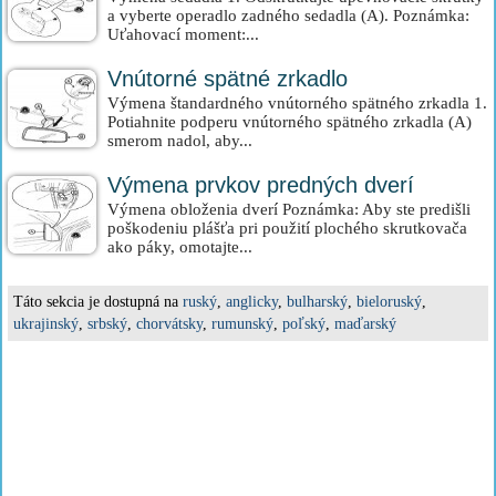
a vyberte operadlo zadného sedadla (A). Poznámka:
Uťahovací moment:...
Vnútorné spätné zrkadlo
Výmena štandardného vnútorného spätného zrkadla 1.
Potiahnite podperu vnútorného spätného zrkadla (A)
smerom nadol, aby...
Výmena prvkov predných dverí
Výmena obloženia dverí Poznámka: Aby ste predišli
poškodeniu plášťa pri použití plochého skrutkovača
ako páky, omotajte...
Táto sekcia je dostupná na
ruský
,
anglicky
,
bulharský
,
bieloruský
,
ukrajinský
,
srbský
,
chorvátsky
,
rumunský
,
poľský
,
maďarský