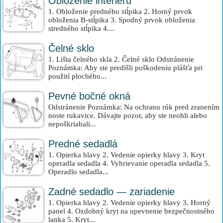
Obloženie interiéru
1. Obloženie predného stĺpika 2. Horný prvok
obloženia B-stĺpika 3. Spodný prvok obloženia
stredného stĺpika 4....
Čelné sklo
1. Lišta čelného skla 2. Čelné sklo Odstránenie
Poznámka: Aby ste predišli poškodeniu plášťa pri
použití plochého...
Pevné bočné okná
Odstránenie Poznámka: Na ochranu rúk pred zranením
noste rukavice. Dávajte pozor, aby ste neohli alebo
nepoškriabali...
Predné sedadlá
1. Opierka hlavy 2. Vedenie opierky hlavy 3. Kryt
operadla sedadla 4. Vyhrievanie operadla sedadla 5.
Operadlo sedadla...
Zadné sedadlo — zariadenie
1. Opierka hlavy 2. Vedenie opierky hlavy 3. Horný
panel 4. Ozdobný kryt na upevnenie bezpečnostného
lanka 5. Kryt...