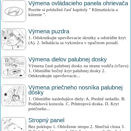
Výmena ovládacieho panela ohrievača
Pozrite si príslušnú časť kapitoly " Klimatizácia a
kúrenie ".
Výmena puzdra
1. Odskrutkujte upevňovacie skrutky a odstráňte kryt
(A). 2. Inštalácia sa vykonáva v opačnom poradí.
Výmena dielov palubnej dosky
Výmena časti palubnej dosky na strane vodiča (vľavo)
1. Odstráňte bočný kryt palubnej dosky 2.
Odskrutkujte upevňovacie...
Výmena priečneho nosníka palubnej
dosky
1. Odstráňte nasledujúce diely: A. Predné sedadlo. B.
Podlahová konzola. C. Prístrojová doska. D. Kryt
priečneho...
Stropný panel
Bez poklopu 1. Obloženie stropu 2. Slnečná clona 3.