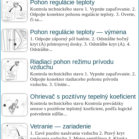
Pohon regulácie teploty
Kontrola technického stavu 1. Vypnite zapaľovanie. 2.
Odpojte konektor pohonu regulácie teploty. 3. Overte,
či sa...
Pohon regulácie teploty — výmena
1. Odpojte záporný pól batérie. 2. Odstráňte bočný
kryt (A) prístrojovej dosky. 3. Odstráňte kryt (A). 4.
Odstráňte...
Riadiaci pohon režimu prívodu
vzduchu
Kontrola technického stavu 1. Vypnite zapaľovanie. 2.
Odpojte konektor riadiaceho pohonu prívodu
vzduchu. 3. Uistite...
Ohrievač s pozitívny tepelný koeficient
Kontrola technického stavu Kontrola prevádzky
senzor s pozitívne teplotný koeficient, podľa logické
potvrdenie nižšie...
Vetranie — zariadenie
1. Ľavé puzdro nasávania vzduchu 2. Pravý kryt
nasávania vzduchu 3. Motor ventilátora 4. Klapka