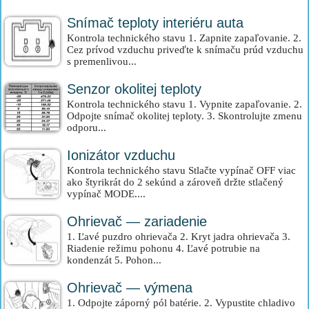
Snímač teploty interiéru auta
Kontrola technického stavu 1. Zapnite zapaľovanie. 2.
Cez prívod vzduchu priveďte k snímaču prúd vzduchu
s premenlivou...
Senzor okolitej teploty
Kontrola technického stavu 1. Vypnite zapaľovanie. 2.
Odpojte snímač okolitej teploty. 3. Skontrolujte zmenu
odporu...
Ionizátor vzduchu
Kontrola technického stavu Stlačte vypínač OFF viac
ako štyrikrát do 2 sekúnd a zároveň držte stlačený
vypínač MODE....
Ohrievač — zariadenie
1. Ľavé puzdro ohrievača 2. Kryt jadra ohrievača 3.
Riadenie režimu pohonu 4. Ľavé potrubie na
kondenzát 5. Pohon...
Ohrievač — výmena
1. Odpojte záporný pól batérie. 2. Vypustite chladivo