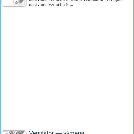
nasávania vzduchu 5....
Ventilátor — výmena