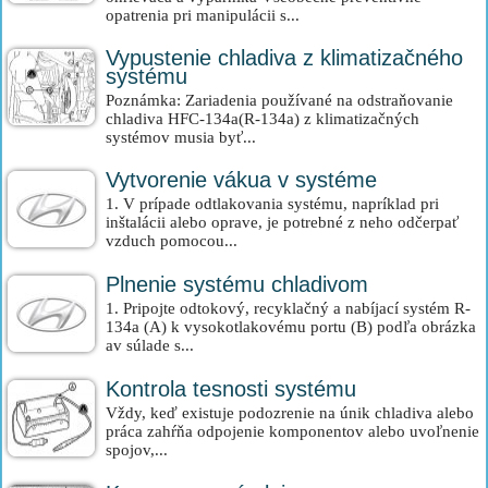
opatrenia pri manipulácii s...
Vypustenie chladiva z klimatizačného
systému
Poznámka: Zariadenia používané na odstraňovanie
chladiva HFC-134a(R-134a) z klimatizačných
systémov musia byť...
Vytvorenie vákua v systéme
1. V prípade odtlakovania systému, napríklad pri
inštalácii alebo oprave, je potrebné z neho odčerpať
vzduch pomocou...
Plnenie systému chladivom
1. Pripojte odtokový, recyklačný a nabíjací systém R-
134a (A) k vysokotlakovému portu (B) podľa obrázka
av súlade s...
Kontrola tesnosti systému
Vždy, keď existuje podozrenie na únik chladiva alebo
práca zahŕňa odpojenie komponentov alebo uvoľnenie
spojov,...