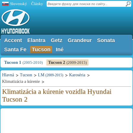
Slovenský
Články
Accent
Elantra
Getz
Grandeur
Sonata
Santa Fe
Tucson
Iné
Tucson 1
Tucson 2
(2005-2010)
(2009-2015)
Hlavná
Tucson
LM
Karoséria
(2009-2015)
Klimatizácia a kúrenie
Klimatizácia a kúrenie vozidla Hyundai
Tucson 2