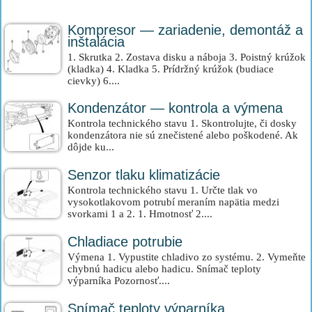
Kompresor — zariadenie, demontáž a
inštalácia
1. Skrutka 2. Zostava disku a náboja 3. Poistný krúžok
(kladka) 4. Kladka 5. Prídržný krúžok (budiace
cievky) 6....
Kondenzátor — kontrola a výmena
Kontrola technického stavu 1. Skontrolujte, či dosky
kondenzátora nie sú znečistené alebo poškodené. Ak
dôjde ku...
Senzor tlaku klimatizácie
Kontrola technického stavu 1. Určte tlak vo
vysokotlakovom potrubí meraním napätia medzi
svorkami 1 a 2. 1. Hmotnosť 2....
Chladiace potrubie
Výmena 1. Vypustite chladivo zo systému. 2. Vymeňte
chybnú hadicu alebo hadicu. Snímač teploty
výparníka Pozornosť....
Snímač teploty výparníka