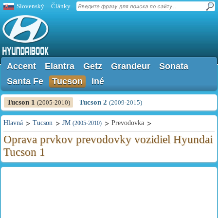
Slovenský
Články
Accent
Elantra
Getz
Grandeur
Sonata
Santa Fe
Tucson
Iné
Tucson 1
Tucson 2
(2005-2010)
(2009-2015)
Hlavná
Tucson
JM
Prevodovka
(2005-2010)
Oprava prvkov prevodovky vozidiel Hyundai
Tucson 1