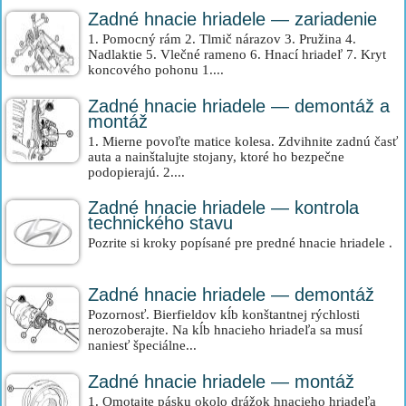
Zadné hnacie hriadele — zariadenie
1. Pomocný rám 2. Tlmič nárazov 3. Pružina 4.
Nadlaktie 5. Vlečné rameno 6. Hnací hriadeľ 7. Kryt
koncového pohonu 1....
Zadné hnacie hriadele — demontáž a
montáž
1. Mierne povoľte matice kolesa. Zdvihnite zadnú časť
auta a nainštalujte stojany, ktoré ho bezpečne
podopierajú. 2....
Zadné hnacie hriadele — kontrola
technického stavu
Pozrite si kroky popísané pre predné hnacie hriadele .
Zadné hnacie hriadele — demontáž
Pozornosť. Bierfieldov kĺb konštantnej rýchlosti
nerozoberajte. Na kĺb hnacieho hriadeľa sa musí
naniesť špeciálne...
Zadné hnacie hriadele — montáž
1. Omotajte pásku okolo drážok hnacieho hriadeľa