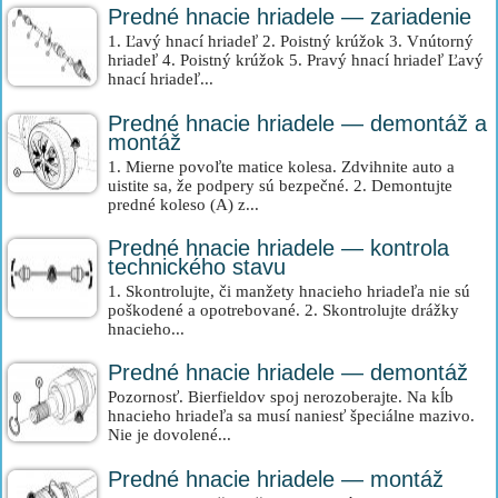
Predné hnacie hriadele — zariadenie
1. Ľavý hnací hriadeľ 2. Poistný krúžok 3. Vnútorný
hriadeľ 4. Poistný krúžok 5. Pravý hnací hriadeľ Ľavý
hnací hriadeľ...
Predné hnacie hriadele — demontáž a
montáž
1. Mierne povoľte matice kolesa. Zdvihnite auto a
uistite sa, že podpery sú bezpečné. 2. Demontujte
predné koleso (A) z...
Predné hnacie hriadele — kontrola
technického stavu
1. Skontrolujte, či manžety hnacieho hriadeľa nie sú
poškodené a opotrebované. 2. Skontrolujte drážky
hnacieho...
Predné hnacie hriadele — demontáž
Pozornosť. Bierfieldov spoj nerozoberajte. Na kĺb
hnacieho hriadeľa sa musí naniesť špeciálne mazivo.
Nie je dovolené...
Predné hnacie hriadele — montáž