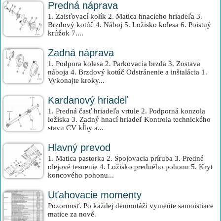
Predná náprava
1. Zaisťovací kolík 2. Matica hnacieho hriadeľa 3.
Brzdový kotúč 4. Náboj 5. Ložisko kolesa 6. Poistný
krúžok 7....
Zadná náprava
1. Podpora kolesa 2. Parkovacia brzda 3. Zostava
náboja 4. Brzdový kotúč Odstránenie a inštalácia 1.
Vykonajte kroky...
Kardanový hriadeľ
1. Predná časť hriadeľa vrtule 2. Podporná konzola
ložiska 3. Zadný hnací hriadeľ Kontrola technického
stavu CV kĺby a...
Hlavný prevod
1. Matica pastorka 2. Spojovacia príruba 3. Predné
olejové tesnenie 4. Ložisko predného pohonu 5. Kryt
koncového pohonu...
Uťahovacie momenty
Pozornosť. Po každej demontáži vymeňte samoistiace
matice za nové.