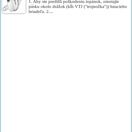
1. Aby ste predišli poškodeniu topánok, omotajte
pásku okolo drážok (kĺb VTJ ("trojnožka")) hnacieho
hriadeľa. 2....