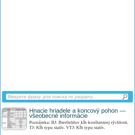
Hnacie hriadele a koncový pohon —
všeobecné informácie
Poznámka: BJ: Bierfieldov kĺb konštantnej rýchlosti.
TJ: Kĺb typu statív. VTJ: Kĺb typu statív.