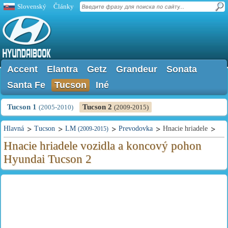
Slovenský
Články
Accent
Elantra
Getz
Grandeur
Sonata
Santa Fe
Tucson
Iné
Tucson 1
Tucson 2
(2005-2010)
(2009-2015)
Hlavná
Tucson
LM
Prevodovka
Hnacie hriadele
(2009-2015)
Hnacie hriadele vozidla a koncový pohon
Hyundai Tucson 2