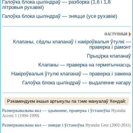
Галоўка блока цыліндраў — разборка (1,6 і 1,8
літровыя рухавікі)
Галоўка блока цыліндраў — зняцце (усе рухавікі)
НАСТУПНЫЯ
Клапаны, сёдлы клапанаў і накіроўвалыя ўтулкі —
праверка і рамонт
Прыцірка клапанаў
Клапаны — праверка на герметычнасць
Накіроўвалыя ўтулкі клапанаў — праверка і замена
Галоўка блока цыліндраў — выдаленне нагару
Рэкамендуем іншыя артыкулы па тэме мануалаў Хендай:
Размеркавальны вал — здыманне, праверка і ўстаноўка
Hyundai
Accent 1 (1994-1999)
Размеркавальны вал — зняцце і ўстаноўка
Hyundai Getz (2002-2011)