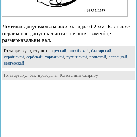
Лімітава дапушчальны знос складае 0,2 мм. Калі знос
перавышае дапушчальныя значэння, заменіце
размеркавальны вал.
Гэты артыкул даступны на
рускай
,
англійскай
,
балгарскай
,
украінскай
,
сербскай
,
харвацкай
,
румынскай
,
польскай
,
славацкай
,
венгерскай
Гэты артыкул быў правераны:
Канстанцін Смірноў