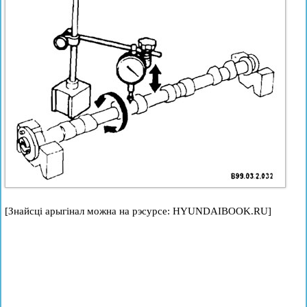
[Знайсці арыгінал можна на рэсурсе: HYUNDAIBOOK.RU]