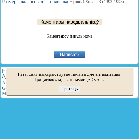
Размеркавальны вал — праверка
Hyundai Sonata 3 (1993-1998)
Каментары наведвальнікаў
Каментароў пакуль няма
HyundaiBook.ru © 2018-2026
·
Поўная версія
·
Мапа сайту
·
Гэты сайт выкарыстоўвае печыва для аптымізацыі.
Адміністрацыя
·
Пошук па сайце
·
Уладальнікам Hyundai
Працягваючы, вы прымаеце ўмовы.
Accent 1
·
Accent 2
·
Accent 3
·
Elantra 1
·
Elantra 2
·
Elantra 3
·
Getz
·
Sonata 3
·
Sonata 4
·
Santa Fe 2
·
Tucson 1
·
Tucson 2
·
Прыняць
Matrix