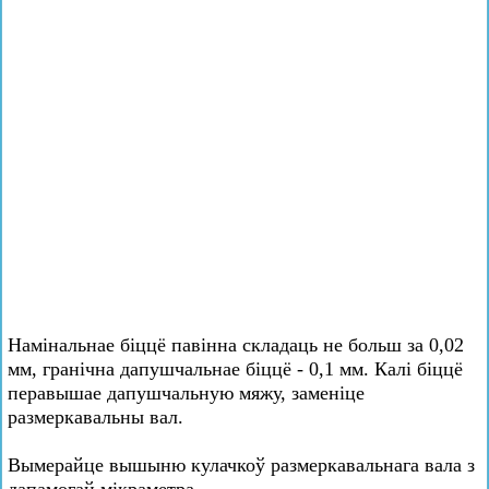
Намінальнае біццё павінна складаць не больш за 0,02
мм, гранічна дапушчальнае біццё - 0,1 мм. Калі біццё
перавышае дапушчальную мяжу, заменіце
размеркавальны вал.
Вымерайце вышыню кулачкоў размеркавальнага вала з