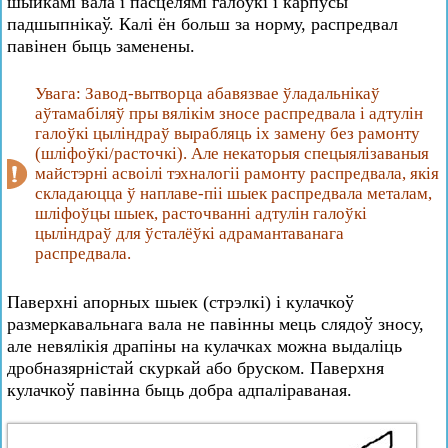
шыйкамі вала і пасцелямі галоўкі і карпусы
падшыпнікаў. Калі ён больш за норму, распредвал
павінен быць заменены.
Увага: Завод-вытворца абавязвае ўладальнікаў
аўтамабіляў пры вялікім зносе распредвала і адтулін
галоўкі цыліндраў вырабляць іх замену без рамонту
(шліфоўкі/расточкі). Але некаторыя спецыялізаваныя
майстэрні асвоілі тэхналогіі рамонту распредвала, якія
складаюцца ў наплаве-піі шыек распредвала металам,
шліфоўцы шыек, расточванні адтулін галоўкі
цыліндраў для ўсталёўкі адрамантаванага
распредвала.
Паверхні апорных шыек (стрэлкі) і кулачкоў
размеркавальнага вала не павінны мець слядоў зносу,
але невялікія драпіны на кулачках можна выдаліць
дробназярністай скуркай або бруском. Паверхня
кулачкоў павінна быць добра адпаліраваная.