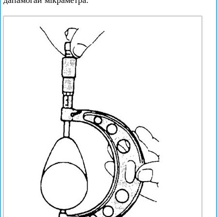
дапамогай мікраметра.