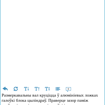
0
Размеркавальны вал круціцца ў алюмініевых ложках
галоўкі блока цыліндраў. Праверце зазор паміж