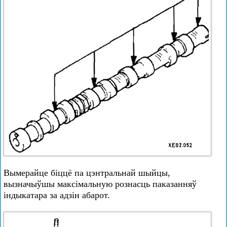
Вымерайце біццё па цэнтральнай шыйцы,
вызначыўшы максімальную рознасць паказанняў
індыкатара за адзін абарот.