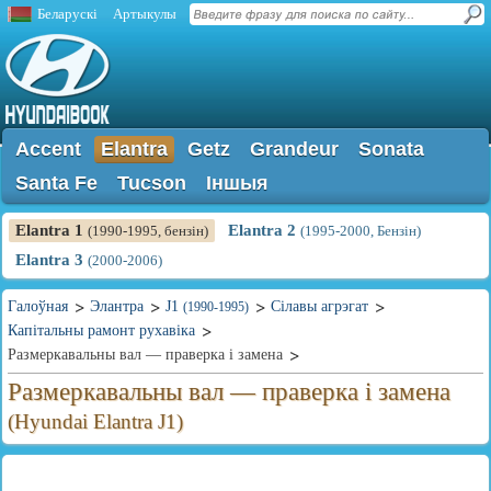
Беларускі
Артыкулы
Accent
Elantra
Getz
Grandeur
Sonata
Santa Fe
Tucson
Іншыя
Elantra 1
Elantra 2
(1990-1995, бензін)
(1995-2000, Бензін)
Elantra 3
(2000-2006)
Галоўная
Элантра
J1
Сілавы агрэгат
(1990-1995)
Капітальны рамонт рухавіка
Размеркавальны вал — праверка і замена
Размеркавальны вал — праверка і замена
(Hyundai Elantra J1)