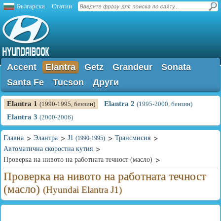
Български
Статии
Accent
Elantra
Getz
Grandeur
Sonata
Santa Fe
Tucson
Други
Elantra 1
Elantra 2
(1990-1995, бензин)
(1995-2000, бензин)
Elantra 3
(2000-2006)
Главна
Элантра
J1
Трансмисия
(1990-1995)
Автоматична скоростна кутия
Проверка на нивото на работната течност (масло)
Проверка на нивото на работната течност
(масло)
(Hyundai Elantra J1)