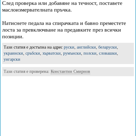
След проверка или добавяне на течност, поставете
маслоизмервателната пръчка.
Натиснете педала на спирачката и бавно преместете
лоста за превключване на предавките през всички
позиции.
Тази статия е достъпна на адрес
руски
,
английски
,
беларуски
,
украински
,
сръбски
,
хърватски
,
румънски
,
полски
,
словашки
,
унгарски
Тази статия е проверена:
Константин Смирнов