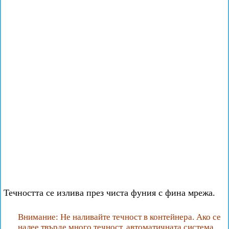
Течността се излива през чиста фуния с фина мрежа.
Внимание: Не наливайте течност в контейнера. Ако се
налее твърде много течност, автоматичната система