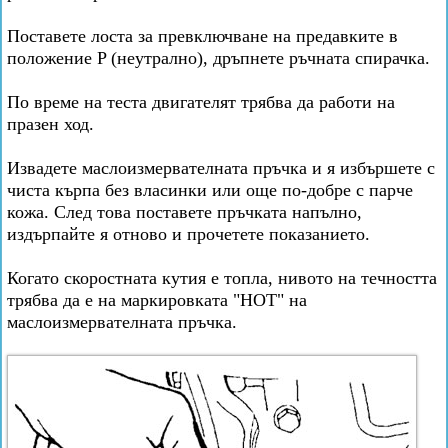
Поставете лоста за превключване на предавките в
положение P (неутрално), дръпнете ръчната спирачка.
По време на теста двигателят трябва да работи на
празен ход.
Извадете маслоизмервателната пръчка и я избършете с
чиста кърпа без власинки или още по-добре с парче
кожа. След това поставете пръчката напълно,
издърпайте я отново и прочетете показанието.
Когато скоростната кутия е топла, нивото на течността
трябва да е на маркировката "HOT" на
маслоизмервателната пръчка.