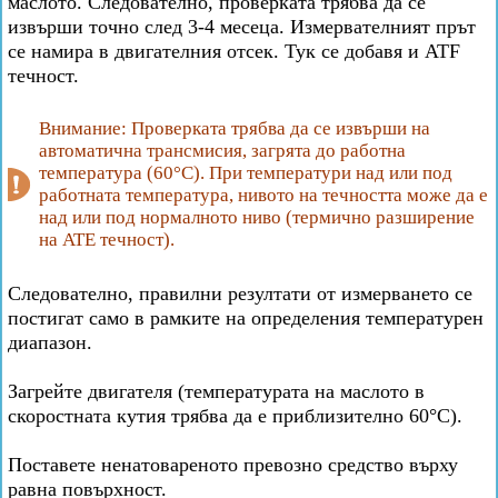
маслото. Следователно, проверката трябва да се
извърши точно след 3-4 месеца. Измервателният прът
се намира в двигателния отсек. Тук се добавя и ATF
течност.
Внимание: Проверката трябва да се извърши на
автоматична трансмисия, загрята до работна
температура (60°C). При температури над или под
работната температура, нивото на течността може да е
над или под нормалното ниво (термично разширение
на ATE течност).
Следователно, правилни резултати от измерването се
постигат само в рамките на определения температурен
диапазон.
Загрейте двигателя (температурата на маслото в
скоростната кутия трябва да е приблизително 60°C).
Поставете ненатовареното превозно средство върху
равна повърхност.