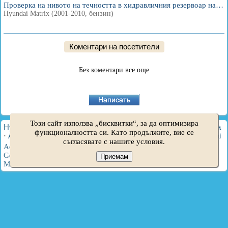
Проверка на нивото на течността в хидравличния резервоар на…
Hyundai Matrix (2001-2010, бензин)
Коментари на посетители
Без коментари все още
Този сайт използва „бисквитки“, за да оптимизира
HyundaiBook.ru © 2018-2026
·
Пълна версия
·
Карта на сайта
функционалността си. Като продължите, вие се
·
Администрация
·
Търсене в сайта
·
Собственици на Hyundai
съгласявате с нашите условия.
Accent 1
·
Accent 2
·
Accent 3
·
Elantra 1
·
Elantra 2
·
Elantra 3
·
Getz
·
Sonata 3
·
Sonata 4
·
Santa Fe 2
·
Tucson 1
·
Tucson 2
·
Приемам
Matrix