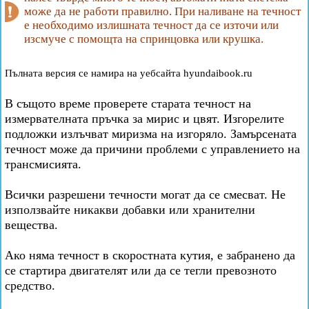
може да не работи правилно. При наливане на течност
е необходимо излишната течност да се източи или
изсмуче с помощта на спринцовка или крушка.
Пълната версия се намира на уебсайта hyundaibook.ru
В същото време проверете старата течност на
измервателната пръчка за мирис и цвят. Изгорелите
подложки излъчват миризма на изгоряло. Замърсената
течност може да причини проблеми с управлението на
трансмисията.
Всички разрешени течности могат да се смесват. Не
използвайте никакви добавки или хранителни
вещества.
Ако няма течност в скоростната кутия, е забранено да
се стартира двигателят или да се тегли превозното
средство.