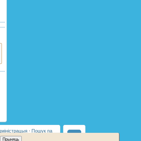
дміністрацыя
·
Пошук па
Прыняць