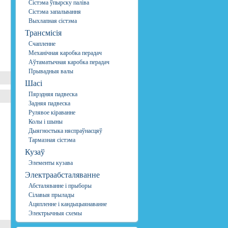
Сістэма ўпырску паліва
Сістэма запальвання
Выхлапная сістэма
Трансмісія
Счапленне
Механічная каробка перадач
Аўтаматычная каробка перадач
Прывадныя валы
Шасі
Пярэдняя падвеска
Задняя падвеска
Рулявое кіраванне
Колы і шыны
Дыягностыка няспраўнасцяў
Тармазная сістэма
Кузаў
Элементы кузава
Электраабсталяванне
Абсталяванне і прыборы
Сілавыя прылады
Ацяпленне і кандыцыянаванне
Электрычныя схемы