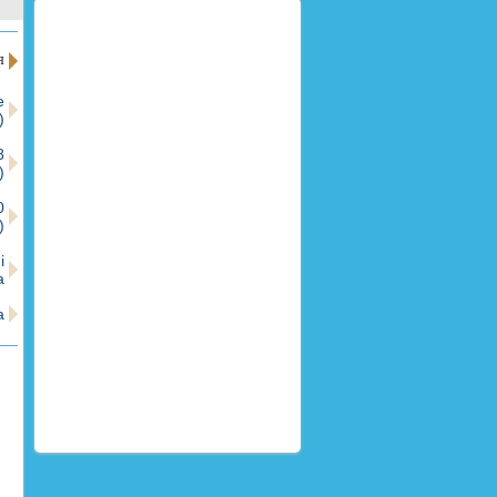
Я
е
)
8
)
0
)
і
а
а