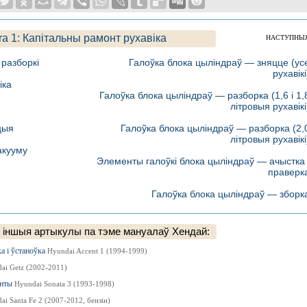
ra 1: Капітальны рамонт рухавіка
НАСТУПНЫ
разборкі
Галоўка блока цыліндраў — зняцце (ус
рухавікі
іка
Галоўка блока цыліндраў — разборка (1,6 і 1,
літровыя рухавікі
цыя
Галоўка блока цыліндраў — разборка (2,
літровыя рухавікі
акууму
Элементы галоўкі блока цыліндраў — ачыстка 
праверк
Галоўка блока цыліндраў — зборк
 іншыя артыкулы па тэме мануалаў Хендай:
а і ўстаноўка
Hyundai Accent 1 (1994-1999)
ai Getz (2002-2011)
енты
Hyundai Sonata 3 (1993-1998)
ai Santa Fe 2 (2007-2012, бензін)