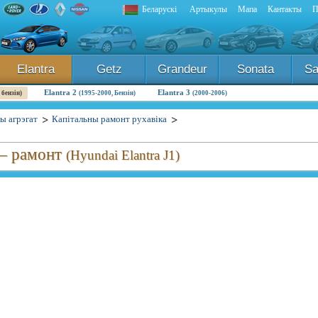
Беларускі
Артыкулы
Мапа
Кантакты
П
Elantra
Getz
Grandeur
Sonata
Sa
Elantra 2
Elantra 3
 бензін)
(1995-2000, Бензін)
(2000-2006)
ы агрэгат
Капітальны рамонт рухавіка
 — рамонт
(Hyundai Elantra J1)