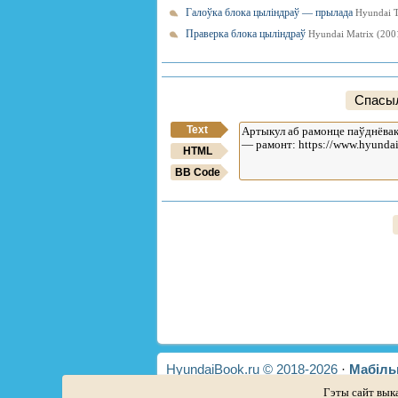
Галоўка блока цыліндраў — прылада
Hyundai T
Праверка блока цыліндраў
Hyundai Matrix (200
Спасыл
Text
HTML
BB Code
HyundaiBook.ru © 2018-2026
·
Мабіль
сайце
·
Уладальнікам Hyundai
Гэты сайт вык