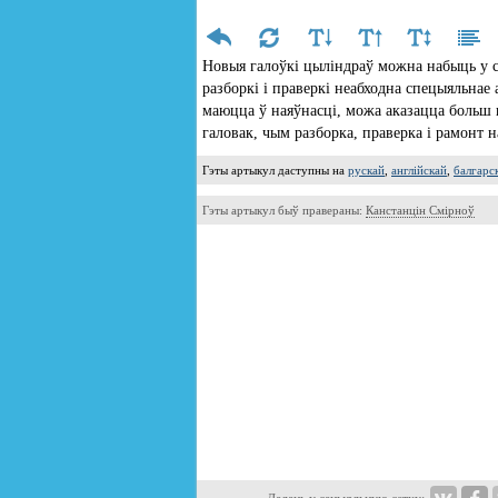
Новыя галоўкі цыліндраў можна набыць у с
разборкі і праверкі неабходна спецыяльнае 
маюцца ў наяўнасці, можа аказацца больш
галовак, чым разборка, праверка і рамонт 
Гэты артыкул даступны на
рускай
,
англійскай
,
балгарс
Гэты артыкул быў правераны:
Канстанцін Смірноў