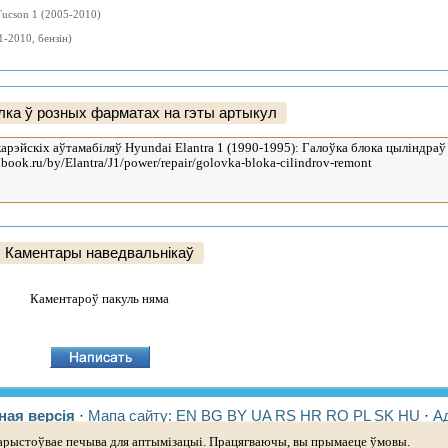
ucson 1 (2005-2010)
1-2010, бензін)
ка ў розных фарматах на гэты артыкул
Каментары наведвальнікаў
Каментароў пакуль няма
ная версія
·
Мапа сайту:
EN
BG
BY
UA
RS
HR
RO
PL
SK
HU
·
А
арыстоўвае печыва для аптымізацыі. Працягваючы, вы прымаеце ўмовы.