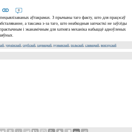
0
пецыялізаваных аўтакрамах. З прычыны таго факту, што для працэсаў
абсталяванне, а таксама з-за таго, што неабходныя запчасткі не заўсёды
 практычным і эканамічным для хатняга механіка набыццё адноўленых
наяўных.
кай
,
украінскай
,
сербскай
,
харвацкай
,
румынскай
,
польскай
,
славацкай
,
венгерскай