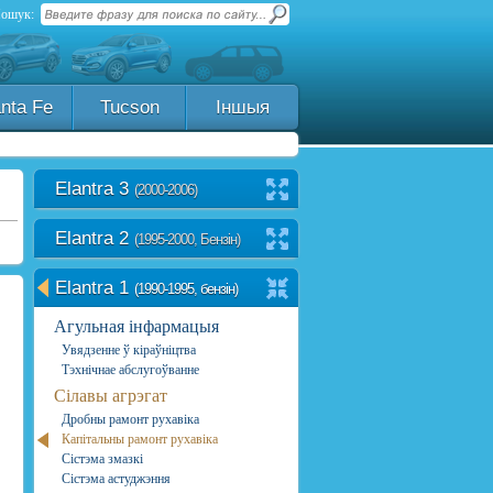
ошук:
nta Fe
Tucson
Іншыя
Elantra 3
(2000-2006)
Elantra 2
(1995-2000, Бензін)
Elantra 1
(1990-1995, бензін)
Агульная інфармацыя
Увядзенне ў кіраўніцтва
Тэхнічнае абслугоўванне
Сілавы агрэгат
Дробны рамонт рухавіка
Капітальны рамонт рухавіка
Сістэма змазкі
Сістэма астуджэння