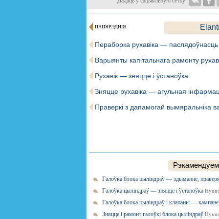
Дадаць у сацыяльную сетку:
Elant
ПАПЯРЭДНІЯ
Пераборка рухавіка — паслядоўнасць 
Варыянты капітальнага рамонту рухав
Рухавік — зняцце і ўстаноўка
Зняцце рухавіка — агульная інфарма
Праверкі з дапамогай вымяральніка в
Рэкамендуем
Галоўка блока цыліндраў — здыманне, праверк
Галоўка цыліндраў — зняцце і ўстаноўка
Hyund
Галоўка блока цыліндраў і клапаны — кампан
Зняцце і рамонт галоўкі блока цыліндраў
Hyund