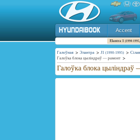
Accent
Elantra 1
(1990-1995,
Галоўная
Элантра
J1
Сілав
(1990-1995)
Галоўка блока цыліндраў — рамонт
Галоўка блока цыліндраў