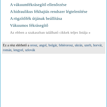
A vákuumfékrásegítő ellenőrzése
A hidraulikus fékhajtás rendszer légtelenítése
A rögzítőfék útjának beállítása
Vákuumos fékrásegítő
Az ebben a szakaszban található cikkek teljes listája
»
Ez a rész elérhető a
orosz
,
angol
,
bolgár
,
fehérorosz
,
ukrán
,
szerb
,
horvát
,
román
,
lengyel
,
szlovák