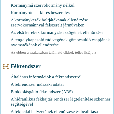
Kormánymű szervokormány nélkül
Kormányrúd — ki- és beszerelés
A kormánykerék holtjátékának ellenőrzése
szervokormánnyal felszerelt járműveken
Az első kerekek kormányzási szögének ellenőrzése
A tengelykapcsoló rúd végének gömbcsukló csapjának
nyomatékának ellenőrzése
Az ebben a szakaszban található cikkek teljes listája
»
Fékrendszer
Általános információk a fékrendszerről
A fékrendszer műszaki adatai
Blokkolásgátló fékrendszer (ABS)
A hidraulikus fékhajtás rendszer légtelenítése szkenner
segítségével
A fékpedál helyzetének ellenőrzése és beállítása