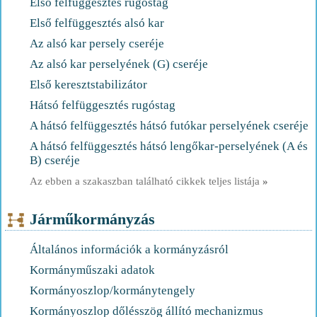
Első felfüggesztés rugóstag
Első felfüggesztés alsó kar
Az alsó kar persely cseréje
Az alsó kar perselyének (G) cseréje
Első keresztstabilizátor
Hátsó felfüggesztés rugóstag
A hátsó felfüggesztés hátsó futókar perselyének cseréje
A hátsó felfüggesztés hátsó lengőkar-perselyének (A és
B) cseréje
Az ebben a szakaszban található cikkek teljes listája
»
Járműkormányzás
Általános információk a kormányzásról
Kormányműszaki adatok
Kormányoszlop/kormánytengely
Kormányoszlop dőlésszög állító mechanizmus