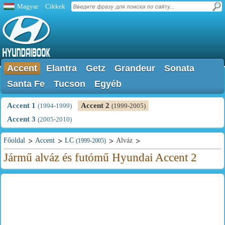
Magyar
Cikkek
Accent
Elantra
Getz
Grandeur
Sonata
Santa Fe
Tucson
Egyéb
Accent 1
Accent 2
(1994-1999)
(1999-2005)
Accent 3
(2005-2010)
Főoldal
Accent
LC
Alváz
(1999-2005)
Jármű alváz és futómű Hyundai Accent 2