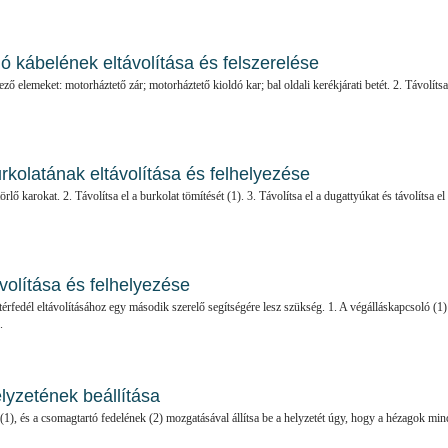
ó kábelének eltávolítása és felszerelése
ező elemeket: motorháztető zár; motorháztető kioldó kar; bal oldali kerékjárati betét. 2. Távolítsa
kolatának eltávolítása és felhelyezése
törlő karokat. 2. Távolítsa el a burkolat tömítését (1). 3. Távolítsa el a dugattyúkat és távolítsa el
volítása és felhelyezése
rfedél eltávolításához egy második szerelő segítségére lesz szükség. 1. A végálláskapcsoló (1)
.
lyzetének beállítása
(1), és a csomagtartó fedelének (2) mozgatásával állítsa be a helyzetét úgy, hogy a hézagok mi