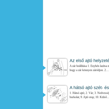
Az első ajtó helyzet
A zár beállítása 1. Enyhén lazítsa 
hogy a zár könnyen záródjon. 2....
A hátsó ajtó szét- é
1. Hátsó ajtó; 2. Vár; 3. Nedvesség
burkolat; 9. Ajtó stop; 10. Külső...