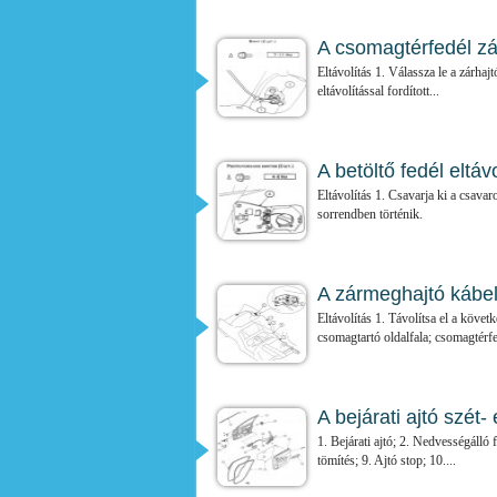
A csomagtérfedél zá
Eltávolítás 1. Válassza le a zárhajt
eltávolítással fordított...
A betöltő fedél eltáv
Eltávolítás 1. Csavarja ki a csavaro
sorrendben történik.
A zármeghajtó kábele
Eltávolítás 1. Távolítsa el a követ
csomagtartó oldalfala; csomagtérfe
A bejárati ajtó szét
1. Bejárati ajtó; 2. Nedvességálló 
tömítés; 9. Ajtó stop; 10....