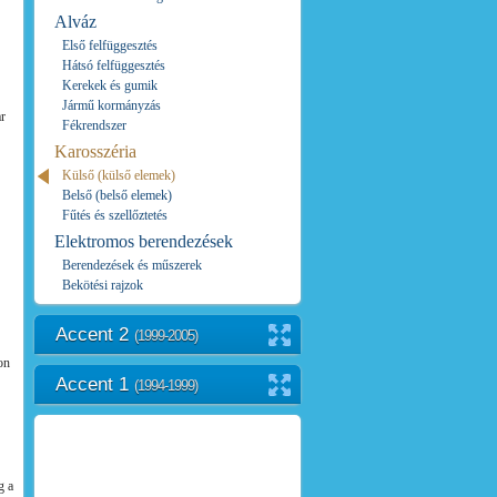
Alváz
Első felfüggesztés
Hátsó felfüggesztés
Kerekek és gumik
Jármű kormányzás
ar
Fékrendszer
Karosszéria
Külső (külső elemek)
Belső (belső elemek)
Fűtés és szellőztetés
Elektromos berendezések
Berendezések és műszerek
Bekötési rajzok
Accent 2
(1999-2005)
on
Accent 1
(1994-1999)
g a