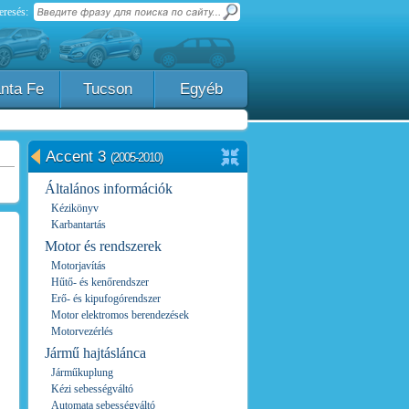
eresés:
nta Fe
Tucson
Egyéb
Accent 3
(2005-2010)
Általános információk
Kézikönyv
Karbantartás
Motor és rendszerek
Motorjavítás
Hűtő- és kenőrendszer
Erő- és kipufogórendszer
Motor elektromos berendezések
Motorvezérlés
Jármű hajtáslánca
Járműkuplung
Kézi sebességváltó
Automata sebességváltó