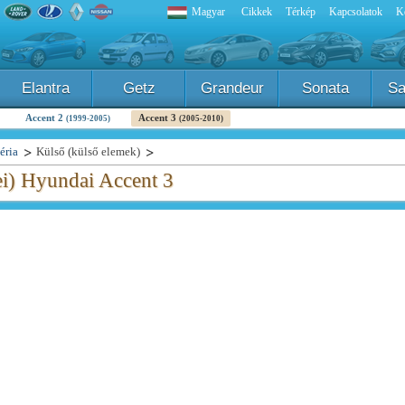
Magyar
Cikkek
Térkép
Kapcsolatok
K
Elantra
Getz
Grandeur
Sonata
Sa
Accent 2
Accent 3
(1999-2005)
(2005-2010)
éria
Külső (külső elemek)
ei) Hyundai Accent 3