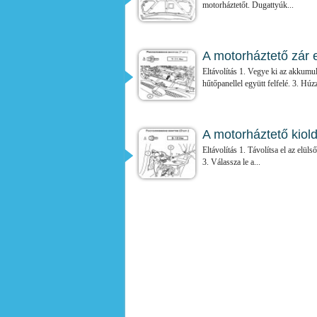
motorháztetőt. Dugattyúk...
A motorháztető zár e
Eltávolítás 1. Vegye ki az akkumulá
hűtőpanellel együtt felfelé. 3. Húzz
A motorháztető kiold
Eltávolítás 1. Távolítsa el az elüls
3. Válassza le a...