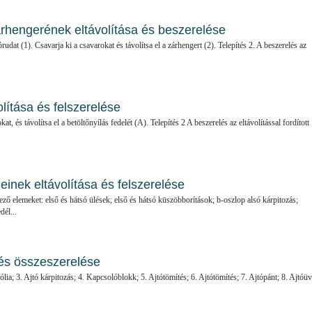
rhengerének eltávolítása és beszerelése
órudat (1). Csavarja ki a csavarokat és távolítsa el a zárhengert (2). Telepítés 2. A beszerelés az
olítása és felszerelése
kat, és távolítsa el a betöltőnyílás fedelét (A). Telepítés 2 A beszerelés az eltávolítással fordított
inek eltávolítása és felszerelése
kező elemeket: első és hátsó ülések; első és hátsó küszöbborítások; b-oszlop alsó kárpitozás;
dél...
- és összeszerelése
fólia; 3. Ajtó kárpitozás; 4. Kapcsolóblokk; 5. Ajtótömítés; 6. Ajtótömítés; 7. Ajtópánt; 8. Ajtóü