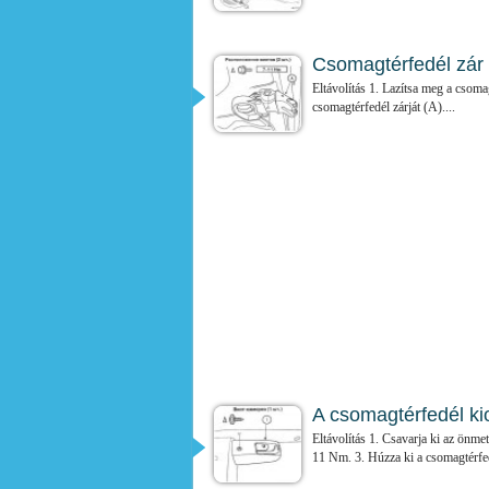
Csomagtérfedél zár e
Eltávolítás 1. Lazítsa meg a csomagt
csomagtérfedél zárját (A)....
A csomagtérfedél kio
Eltávolítás 1. Csavarja ki az önme
11 Nm. 3. Húzza ki a csomagtérfed