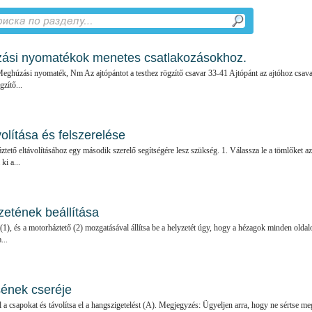
ási nyomatékok menetes csatlakozásokhoz.
eghúzási nyomaték, Nm Az ajtópántot a testhez rögzítő csavar 33-41 Ajtópánt az ajtóhoz csav
zítő...
olítása és felszerelése
tető eltávolításához egy második szerelő segítségére lesz szükség. 1. Válassza le a tömlőket az
ki a...
zetének beállítása
(1), és a motorháztető (2) mozgatásával állítsa be a helyzetét úgy, hogy a hézagok minden oldal
...
sének cseréje
 a csapokat és távolítsa el a hangszigetelést (A). Megjegyzés: Ügyeljen arra, hogy ne sértse me