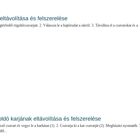
ltávolítása és felszerelése
érfedél rögzítőcsavarjait. 2. Válassza le a hajtórudat a zárról. 3. Távolítsa el a csavarokat és a
ldó karjának eltávolítása és felszerelése
tsző csavart és vegye le a karházat (1). 2. Csavarja ki a kar csavarját (2). Meghúzási nyomaték: 
él...