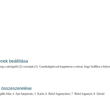
ének beállítása
meg a zárrögzítő (2) csavarjait (1). Gumikalapáccsal koppintson a reteszt, hogy beállítsa a helyze
s összeszerelése
álló fólia; 4. Ajtó kárpitozás; 5. Karfa; 6. Belső fogantyútest; 7. Belső fogantyú; 8. Zárrúd