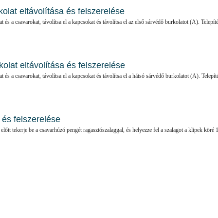
olat eltávolítása és felszerelése
t és a csavarokat, távolítsa el a kapcsokat és távolítsa el az első sárvédő burkolatot (A). Telepít
olat eltávolítása és felszerelése
at és a csavarokat, távolítsa el a kapcsokat és távolítsa el a hátsó sárvédő burkolatot (A). Telepít
 és felszerelése
lőtt tekerje be a csavarhúzó pengét ragasztószalaggal, és helyezze fel a szalagot a klipek köré 1