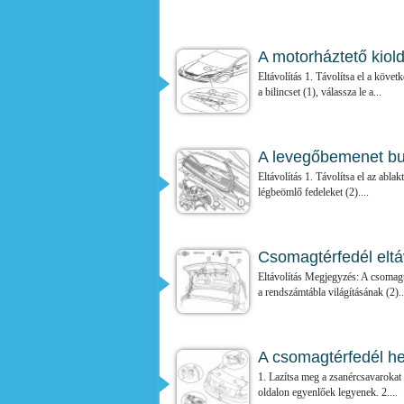
A motorháztető kiold
Eltávolítás 1. Távolítsa el a követk
a bilincset (1), válassza le a...
A levegőbemenet bur
Eltávolítás 1. Távolítsa el az ablak
légbeömlő fedeleket (2)....
Csomagtérfedél eltá
Eltávolítás Megjegyzés: A csomagté
a rendszámtábla világításának (2)..
A csomagtérfedél he
1. Lazítsa meg a zsanércsavarokat 
oldalon egyenlőek legyenek. 2....