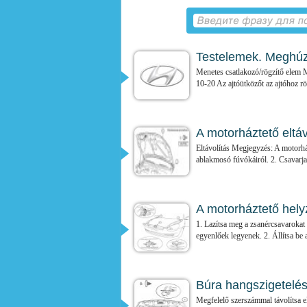
Testelemek. Meghúz
Menetes csatlakozó/rögzítő elem M
10-20 Az ajtóütközőt az ajtóhoz rög
A motorháztető eltáv
Eltávolítás Megjegyzés: A motorház
ablakmosó fúvókáiról. 2. Csavarja 
A motorháztető hely
1. Lazítsa meg a zsanércsavarokat 
egyenlőek legyenek. 2. Állítsa be a
Búra hangszigetelé
Megfelelő szerszámmal távolítsa el