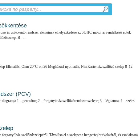
 csökkentése
yozó és csökkentő rendszer elemeinek elhelyezkedése az SOHC-motorral rendelkező autók
lőzőszelep; B –...
zelep Ellenállás, Ohm 20°C-on 26 Meghúzási nyomaték, Nm Karterház szellőző szelep 8–12
ndszer (PCV)
r diagramja 1 – generátor; 2 – forgattyúház szellőzőrendszer szelepe; 3 – légkamra; 4 – széles
szelep
 a forgattyúház szellőzőszelepéről. Távolítsa el a szelepet a hengerfej burkolatáról, és csatlakozt