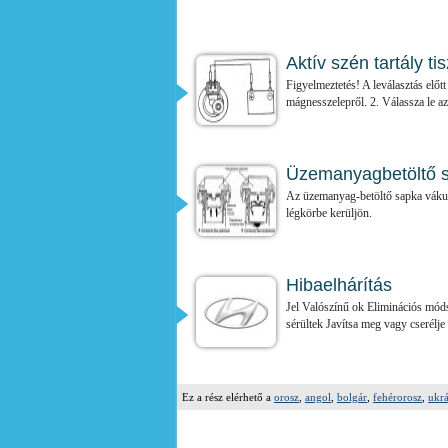
Aktív szén tartály t
Figyelmeztetés! A leválasztás előt
mágnesszelepről. 2. Válassza le az.
Üzemanyagbetöltő 
Az üzemanyag-betöltő sapka váku
légkörbe kerüljön.
Hibaelhárítás
Jel Valószínű ok Eliminációs mód
sérültek Javítsa meg vagy cserélje k
Ez a rész elérhető a
orosz
,
angol
,
bolgár
,
fehérorosz
,
ukr