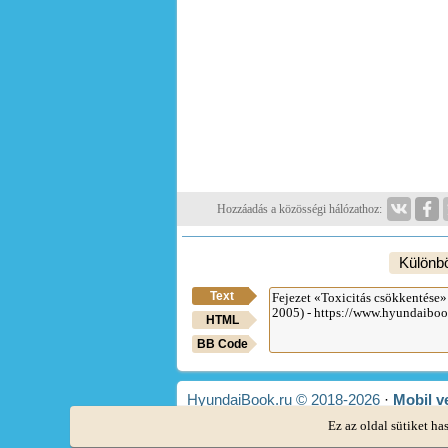
Hozzáadás a közösségi hálózathoz:
Különb
Text
HTML
BB Code
HyundaiBook.ru © 2018-2026
·
Mobil v
Webhelykeresés
·
Hyundai tulajdonoso
Ez az oldal sütiket ha
Accent 1
·
Accent 2
·
Accent 3
·
Elantra 1
·
Elant