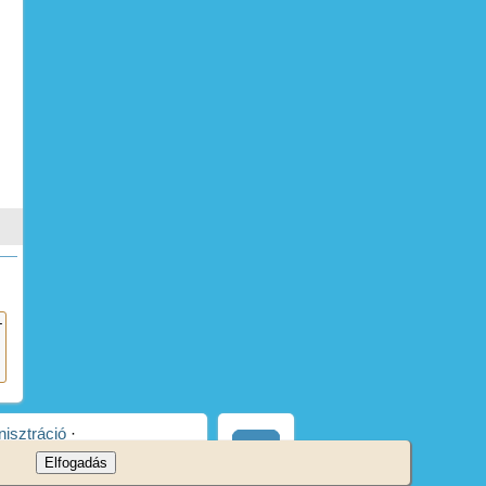
isztráció
·
Elfogadás
ix
·