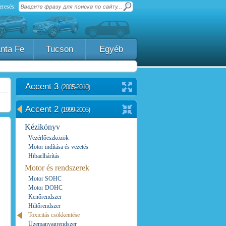
eresés:
nta Fe
Tucson
Egyéb
Accent 3
(2005-2010)
Accent 2
(1999-2005)
Kézikönyv
Vezérlőeszközök
Motor indítása és vezetés
Hibaelhárítás
Motor és rendszerek
Motor SOHC
Motor DOHC
Kenőrendszer
Hűtőrendszer
Toxicitás csökkentése
Üzemanyagrendszer