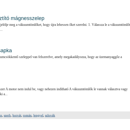
isztító mágnesszelep
t jelölje meg a vákuumtömlőket, hogy újra lehessen őket szerelni. 1. Válassza le a vákuumtömlőt
..
sapka
umcsökkentő szeleppel van felszerelve, amely megakadályozza, hogy az üzemanyaggőz a
szer A motor nem indul be, vagy nehezen indítható A vákuumtömlők le vannak választva vagy
i a...
án
,
szerb
,
horvát
,
román
,
lengyel
,
szlovák