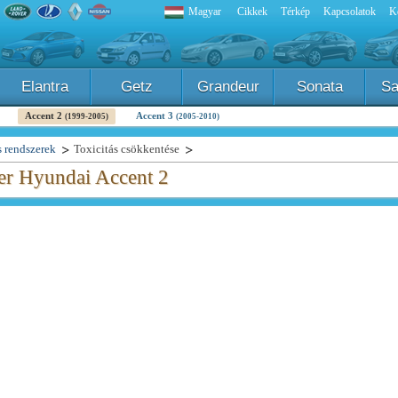
Magyar
Cikkek
Térkép
Kapcsolatok
K
Elantra
Getz
Grandeur
Sonata
Sa
Accent 2
Accent 3
(1999-2005)
(2005-2010)
 rendszerek
Toxicitás csökkentése
er Hyundai Accent 2