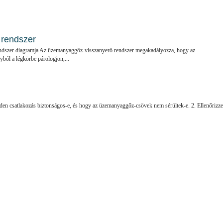
 rendszer
dszer diagramja Az üzemanyaggőz-visszanyerő rendszer megakadályozza, hogy az
ból a légkörbe párologjon,...
nden csatlakozás biztonságos-e, és hogy az üzemanyaggőz-csövek nem sérültek-e. 2. Ellenőrizze