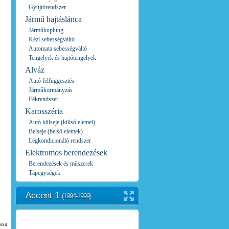
Gyújtórendszer
Jármű hajtáslánca
Járműkuplung
Kézi sebességváltó
Automata sebességváltó
Tengelyek és hajtótengelyek
Alváz
Autó felfüggesztés
Járműkormányzás
Fékrendszer
Karosszéria
Autó külseje (külső elemei)
Belseje (belső elemek)
Légkondicionáló rendszer
Elektromos berendezések
Berendezések és műszerek
Tápegységek
Accent 1
(1994-1999)
assa