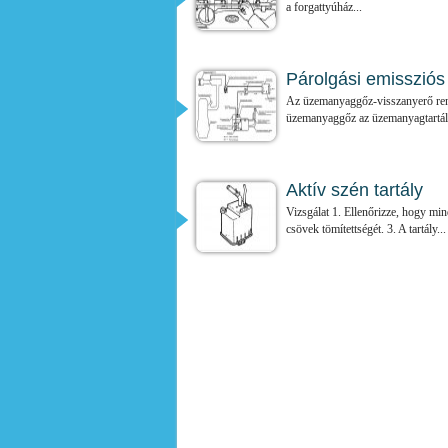
a forgattyúház...
Párolgási emissziós
Az üzemanyaggőz-visszanyerő ren
üzemanyaggőz az üzemanyagtartály
Aktív szén tartály
Vizsgálat 1. Ellenőrizze, hogy mi
csövek tömítettségét. 3. A tartály...