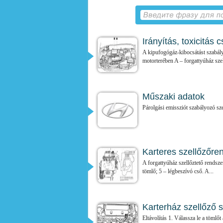
Irányítás, toxicitás
A kipufogógáz-kibocsátást szabál
motorterében A – forgattyúház szel
Műszaki adatok
Párolgási emissziót szabályozó s
Karteres szellőzőre
A forgattyúház szellőztető rendsze
tömlő; 5 – légbeszívó cső. A...
Karterház szellőző 
Eltávolítás 1. Válassza le a tömlőt