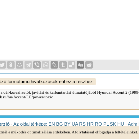
öző formátumú hivatkozások ehhez a részhez
erzió
·
Az oldal térképe:
EN
BG
BY
UA
RS
HR
RO
PL
SK
HU
·
Admin
k
sznál a működés optimalizálása érdekében. A folytatással elfogadja a feltételeinket.
ra 2
·
Elantra 3
·
Getz
·
Sonata 3
·
Sonata 4
·
Santa Fe 2
·
Tucson 1
·
Tucson 2
·
Matr