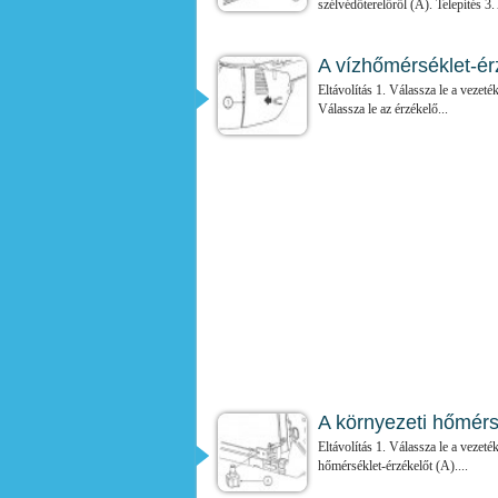
szélvédőterelőről (A). Telepítés 3. 
A vízhőmérséklet-érz
Eltávolítás 1. Válassza le a vezeté
Válassza le az érzékelő...
A környezeti hőmérsé
Eltávolítás 1. Válassza le a vezeté
hőmérséklet-érzékelőt (A)....