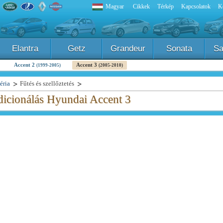
Magyar
Cikkek
Térkép
Kapcsolatok
K
Elantra
Getz
Grandeur
Sonata
Sa
Accent 2
Accent 3
(1999-2005)
(2005-2010)
éria
Fűtés és szellőztetés
ndicionálás Hyundai Accent 3