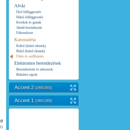
Alváz
Első felfüggesztés
Hátsó felfüggesztés
Kerekek és gumik
Jármű kormányzás
Fékrendszer
Karosszéria
Külső (külső elemek)
Belső (belső elemek)
Fűtés és szellőztetés
Elektromos berendezések
Berendezések és műszerek
Bekötési rajzok
Accent 2
(1999-2005)
Accent 1
(1994-1999)
se
-15