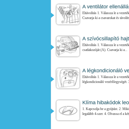
A ventilátor ellenáll
Eltávolítás 1. Válassza le a vezeté
Csavarja ki a csavarokat és távolíts
A szívócsillapító haj
Eltávolítás 1. Válassza le a vezeté
csatlakozóját (A). Csavarja ki a...
A légkondicionáló v
Eltávolítás 1. Válassza le a vezeté
légkondicionáló vezérlőegységét. 3
Klíma hibakódok le
1. Kapcsolja be a gyújtást. 2. 
legalább 4-szer. 4. Olvassa el a ké