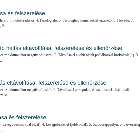
ása és felszerelése
ldal); 3. Fűtőtest radiátor; 4. Párologtató; 5. Párologtató hőmérséklet-érzékelő; 6. Hővédő; 7.
 9....
tó hajtás eltávolítása, felszerelése és ellenőrzése
ket az akkumulátor negatív pólusáról. 2. Távolítsa el a jobb oldali padlókonzol burkolatát (1). 3.
..
ás eltávolítása, felszerelése és ellenőrzése
et az akkumulátor negatív pólusáról 2. Távolítsa el a csapokat, és távolítsa el a bal oldali
a ki...
tása és felszerelése
l); 3. Levegőbeömlő (bal oldal); 4. Levegőbemenet (jobb oldal); 5. Szívócsappantyú; 6. Szívószele
...