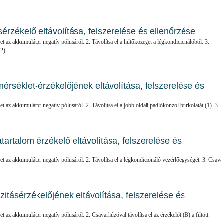
rzékelő eltávolítása, felszerelése és ellenőrzése
ket az akkumulátor negatív pólusáról. 2. Távolítsa el a hűtőközeget a légkondicionálóból. 3.
2)...
érséklet-érzékelőjének eltávolítása, felszerelése és
ket az akkumulátor negatív pólusáról. 2. Távolítsa el a jobb oldali padlókonzol burkolatát (1). 3.
artalom érzékelő eltávolítása, felszerelése és
éket az akkumulátor negatív pólusáról. 2. Távolítsa el a légkondicionáló vezérlőegységét. 3. Csav
itásérzékelőjének eltávolítása, felszerelése és
ket az akkumulátor negatív pólusáról. 2. Csavarhúzóval távolítsa el az érzékelőt (B) a fűtött