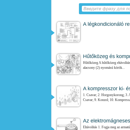
A légkondicionáló r
Hűtőközeg és kompr
Hűtőközeg A hűtőközeg eltávolításá
alacsony (2) nyomású körök...
A kompresszor ki- é
1. Csavar; 2. Horgonykorong; 3. A
Csavar; 9. Konzol; 10. Kompresszo
Az elektromágneses 
Eltávolítás 1. Fogja meg az armatú