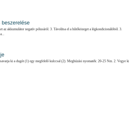
s beszerelése
ket az akkumulátor negatív pólusáról. 3. Távolítsa el a hűtőközeget a légkondicionálóból. 3.
a...
je
 csavarja ki a dugót (1) egy megfelelő kulccsal (2). Meghúzási nyomaték: 20-25 Nm. 2. Vegye ki