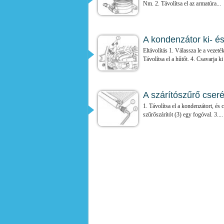
Nm. 2. Távolítsa el az armatúra...
A kondenzátor ki- é
Eltávolítás 1. Válassza le a vezeté
Távolítsa el a hűtőt. 4. Csavarja ki 
A szárítószűrő cseré
1. Távolítsa el a kondenzátort, és
szűrőszárítót (3) egy fogóval. 3....