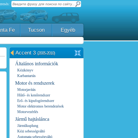
eresés:
nta Fe
Tucson
Egyéb
Accent 3
(2005-2010)
Általános információk
Kézikönyv
Karbantartás
Motor és rendszerek
Motorjavítás
Hűtő- és kenőrendszer
Erő- és kipufogórendszer
Motor elektromos berendezések
Motorvezérlés
Jármű hajtáslánca
Járműkuplung
Kézi sebességváltó
Automata sebességváltó