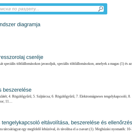
endszer diagramja
esszorolaj cseréje
t speciális töltőállomásokon javasoljuk, speciális töltőállomásokon, amelyek a magas (1) és az
s beszerelése
látét; 4. Rögzítőgyűrű; 5. Szíjtárcsa; 6. Rögzítőgyűrű; 7. Elektromágneses tengelykapcsoló; 8.
r; 11....
tengelykapcsoló eltávolítása, beszerelése és ellenőrzé
ra tárcsát/agyat egy megfelelő lehúzóval, és távolítsa el a csavart (1). Meghúzási nyomaték: 10