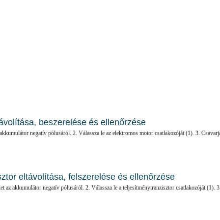
távolítása, beszerelése és ellenőrzése
z akkumulátor negatív pólusáról. 2. Válassza le az elektromos motor csatlakozóját (1). 3. Csavarj
sztor eltávolítása, felszerelése és ellenőrzése
ket az akkumulátor negatív pólusáról. 2. Válassza le a teljesítménytranzisztor csatlakozóját (1). 3