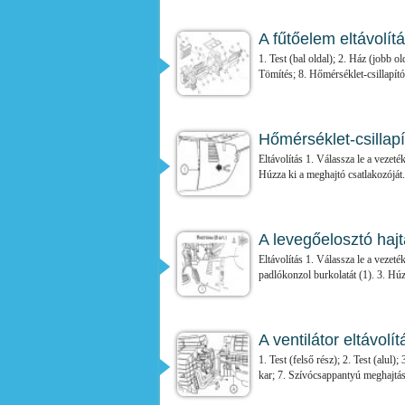
A fűtőelem eltávolít
1. Test (bal oldal); 2. Ház (jobb o
Tömítés; 8. Hőmérséklet-csillapító;
Hőmérséklet-csillapí
Eltávolítás 1. Válassza le a vezeté
Húzza ki a meghajtó csatlakozóját.
A levegőelosztó hajt
Eltávolítás 1. Válassza le a vezeték
padlókonzol burkolatát (1). 3. Húzz
A ventilátor eltávolí
1. Test (felső rész); 2. Test (alu
kar; 7. Szívócsappantyú meghajtás;