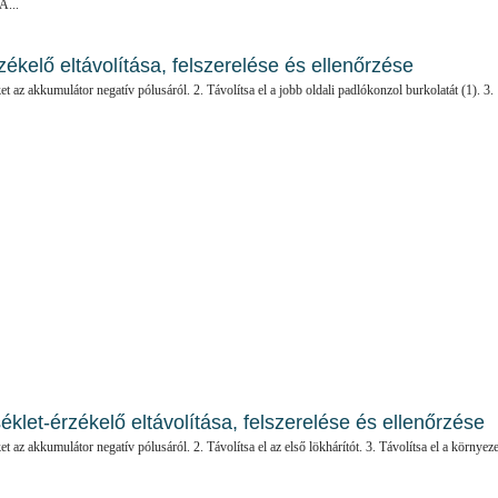
A...
ékelő eltávolítása, felszerelése és ellenőrzése
ket az akkumulátor negatív pólusáról. 2. Távolítsa el a jobb oldali padlókonzol burkolatát (1). 3.
klet-érzékelő eltávolítása, felszerelése és ellenőrzése
ket az akkumulátor negatív pólusáról. 2. Távolítsa el az első lökhárítót. 3. Távolítsa el a környeze