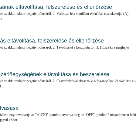
ásának eltávolítása, felszerelése és ellenőrzése
ket az akkumulátor negatív pólusáról. 2. Válassza le a ventilátor ellenállás csatlakozóját (A).
a...
tás eltávolítása, felszerelése és ellenőrzése
ket az akkumulátor negatív pólusáról. 2. Távolítsa el a kesztyűtartót. 3. Húzza ki a meghajtó
ezérlőegységének eltávolítása és beszerelése
ket az akkumulátor negatív pólusáról. 2. Csavarhúzóval akassza ki a fogantyúkat, és távolítsa el 
....
olvasása
Miközben lenyomva tartja az "AUTO" gombot, nyomja meg az "OFF" gombot 2 másodpercen belü
tjegyű kódot...