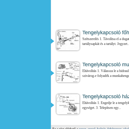
Tengelykapcsoló főh
Szétszerelés 1. Távolítsa el a duga
tartálysapkát és a tartályt. Jegyzet..
Tengelykapcsoló mu
Eltávolítás 1. Válassza le a hidra
szivárog-e folyadék a munkahenger
Tengelykapcsoló ház
Eltávolítás 1. Engedje le a tengely
egységet. 3. Telepítsen egy...
Ez a rész elérhető a
orosz
,
angol
,
bolgár
,
fehérorosz
,
ukr