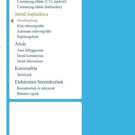
Üzemanyag-ellátás (1.5 l, injekció)
Üzemanyag-ellátás (karburátor)
Jármű hajtáslánca
Járműkuplung
Kézi sebességváltó
Automata sebességváltó
Hajtótengelyek
Alváz
m
Autó felfüggesztés
Jármű kormányzás
Jármű fékrendszer
Karosszéria
Testrészek
Elektromos berendezések
Berendezések és műszerek
Bekötési rajzok