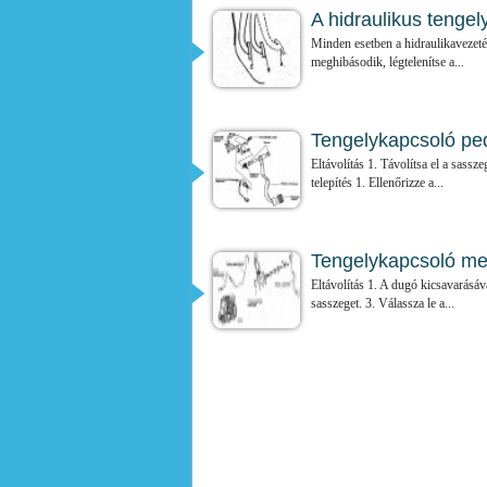
A hidraulikus tengel
Minden esetben a hidraulikavezeté
meghibásodik, légtelenítse a...
Tengelykapcsoló ped
Eltávolítás 1. Távolítsa el a sassze
telepítés 1. Ellenőrizze a...
Tengelykapcsoló meg
Eltávolítás 1. A dugó kicsavarásával
sasszeget. 3. Válassza le a...