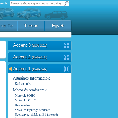
eresés:
nta Fe
Tucson
Egyéb
Accent 3
(2005-2010)
Accent 2
(1999-2005)
Accent 1
(1994-1999)
Általános információk
Karbantartás
Motor és rendszerek
Motorok SOHC
Motorok DOHC
Hűtőrendszer
Szívó- és kipufogó rendszer
Üzemanyag-ellátás (1.3 l, injekció)