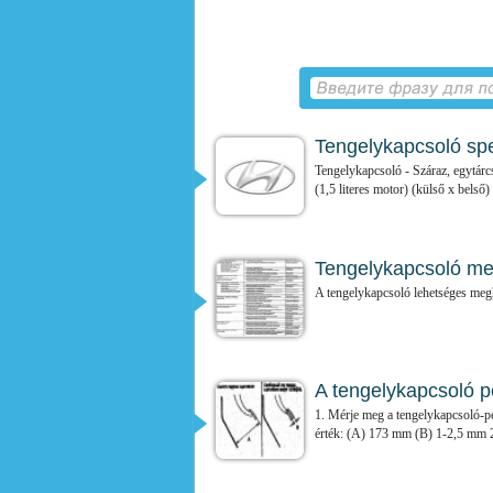
Tengelykapcsoló spe
Tengelykapcsoló - Száraz, egytár
(1,5 literes motor) (külső x belső) -
Tengelykapcsoló m
A tengelykapcsoló lehetséges meg
A tengelykapcsoló p
1. Mérje meg a tengelykapcsoló-ped
érték: (A) 173 mm (B) 1-2,5 mm 2