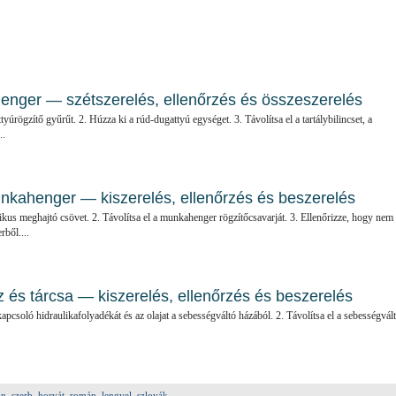
enger — szétszerelés, ellenőrzés és összeszerelés
ttyúrögzítő gyűrűt. 2. Húzza ki a rúd-dugattyú egységet. 3. Távolítsa el a tartálybilincset, a
..
nkahenger — kiszerelés, ellenőrzés és beszerelés
ulikus meghajtó csövet. 2. Távolítsa el a munkahenger rögzítőcsavarját. 3. Ellenőrizze, hogy nem
ből....
 és tárcsa — kiszerelés, ellenőrzés és beszerelés
kapcsoló hidraulikafolyadékát és az olajat a sebességváltó házából. 2. Távolítsa el a sebességvál
án
,
szerb
,
horvát
,
román
,
lengyel
,
szlovák