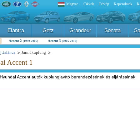
Magyar
Cikkek
Térkép
Kapcsolatok
K
Elantra
Getz
Grandeur
Sonata
Sa
Accent 2
Accent 3
(1999-2005)
(2005-2010)
jtáslánca
Járműkuplung
ai Accent 1
s Hyundai Accent autók kuplungjavító berendezésének és eljárásainak