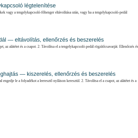
ykapcsoló légtelenítése
kek vagy a tengelykapcsoló-főhenger eltávolítása után, vagy ha a tengelykapcsoló-pedál
ál — eltávolítás, ellenőrzés és beszerelés
get, az alátétet és a csapot. 2. Távolítsa el a tengelykapcsoló-pedál rögzítőcsavarját. Ellenőrzés é
hajtás — kiszerelés, ellenőrzés és beszerelés
 engedje le a folyadékot a leeresztő nyíláson keresztül. 2. Távolítsa el a csapot, az alátétet és a