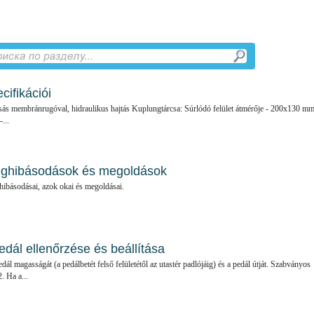
cifikációi
csás membránrugóval, hidraulikus hajtás Kuplungtárcsa: Súrlódó felület átmérője - 200x130 m
...
eghibásodások és megoldások
hibásodásai, azok okai és megoldásai.
edál ellenőrzése és beállítása
ál magasságát (a pedálbetét felső felületétől az utastér padlójáig) és a pedál útját. Szabványos
. Ha a...