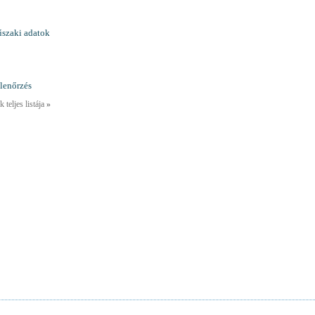
űszaki adatok
lenőrzés
 teljes listája
»