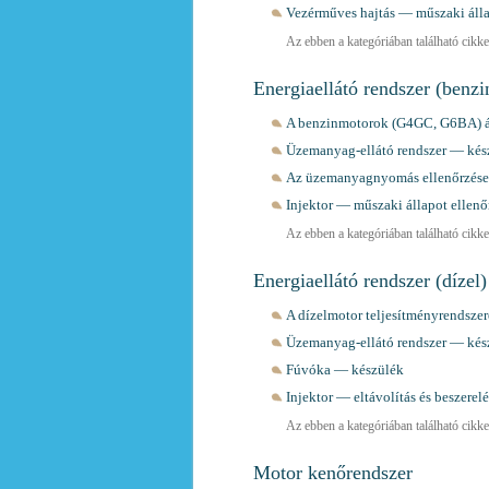
Vezérműves hajtás — műszaki álla
Az ebben a kategóriában található cikkek
Energiaellátó rendszer (benzi
A benzinmotorok (G4GC, G6BA) ár
Üzemanyag-ellátó rendszer — kés
Az üzemanyagnyomás ellenőrzése 
Injektor — műszaki állapot ellenő
Az ebben a kategóriában található cikkek
Energiaellátó rendszer (dízel)
A dízelmotor teljesítményrendsze
Üzemanyag-ellátó rendszer — kés
Fúvóka — készülék
Injektor — eltávolítás és beszerelé
Az ebben a kategóriában található cikkek
Motor kenőrendszer