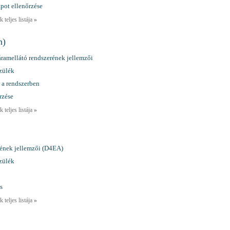
pot ellenőrzése
 teljes listája
»
n)
amellátó rendszerének jellemzői
zülék
a rendszerben
rzése
 teljes listája
»
rének jellemzői (D4EA)
zülék
s
 teljes listája
»