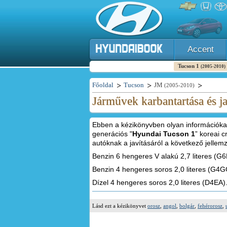
Accent
Tucson 1
(2005-2010)
Főoldal
Tucson
JM
(2005-2010)
Járművek karbantartása és j
Ebben a kézikönyvben olyan információkat
generációs "
Hyundai Tucson 1
” koreai c
autóknak a javításáról a következő jellem
Benzin 6 hengeres V alakú 2,7 literes (G6
Benzin 4 hengeres soros 2,0 literes (G4G
Dízel 4 hengeres soros 2,0 literes (D4EA)
Lásd ezt a kézikönyvet
orosz
,
angol
,
bolgár
,
fehérorosz
,