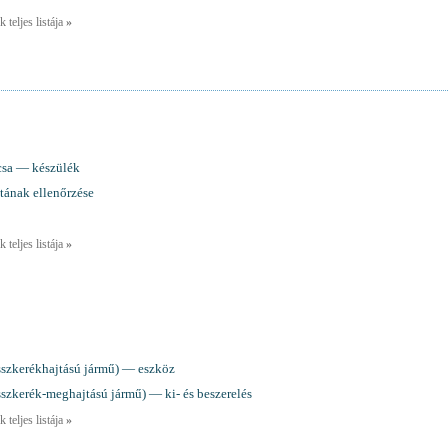
 teljes listája
»
rcsa — készülék
tának ellenőrzése
 teljes listája
»
sszkerékhajtású jármű) — eszköz
szkerék-meghajtású jármű) — ki- és beszerelés
 teljes listája
»