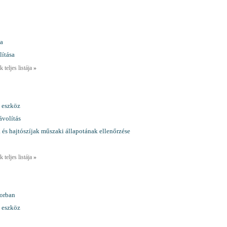
sa
lítása
 teljes listája
»
 eszköz
ávolítás
k és hajtószíjak műszaki állapotának ellenőrzése
 teljes listája
»
torban
 eszköz