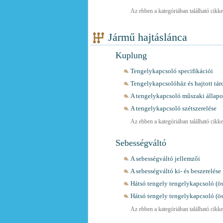
Az ebben a kategóriában található cikkek
Jármű hajtáslánca
Kuplung
Tengelykapcsoló specifikációi
Tengelykapcsolóház és hajtott tá
A tengelykapcsoló műszaki állapo
A tengelykapcsoló szétszerelése
Az ebben a kategóriában található cikkek
Sebességváltó
A sebességváltó jellemzői
A sebességváltó ki- és beszerelése
Hátsó tengely tengelykapcsoló (ö
Hátsó tengely tengelykapcsoló (ös
Az ebben a kategóriában található cikkek