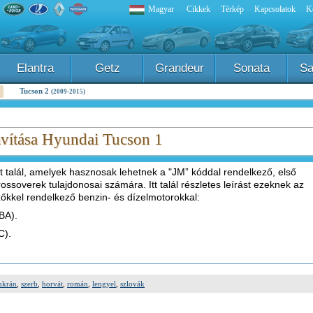
Magyar
Cikkek
Térkép
Kapcsolatok
K
Elantra
Getz
Grandeur
Sonata
Sa
Tucson 2
(2009-2015)
avítása Hyundai Tucson 1
 talál, amelyek hasznosak lehetnek a "JM” kóddal rendelkező, első
rossoverek tulajdonosai számára. Itt talál részletes leírást ezeknek az
zőkkel rendelkező benzin- és dízelmotorokkal:
BA).
C).
.
ukrán
,
szerb
,
horvát
,
román
,
lengyel
,
szlovák