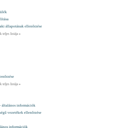
ülék
lítása
ki állapotának ellenőrzése
 teljes listája
»
lenőrzése
 teljes listája
»
 általános információk
ségű vezetékek ellenőrzése
lános információk