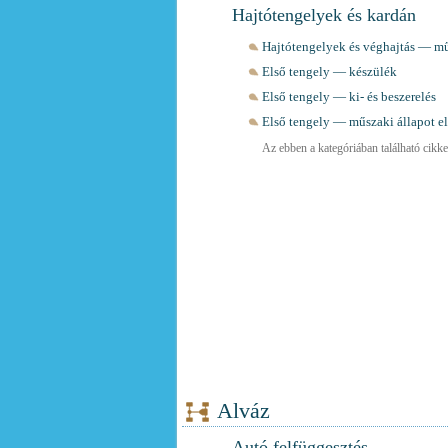
Hajtótengelyek és kardán
Hajtótengelyek és véghajtás — m
Első tengely — készülék
Első tengely — ki- és beszerelés
Első tengely — műszaki állapot el
Az ebben a kategóriában található cikkek
Alváz
Autó felfüggesztés