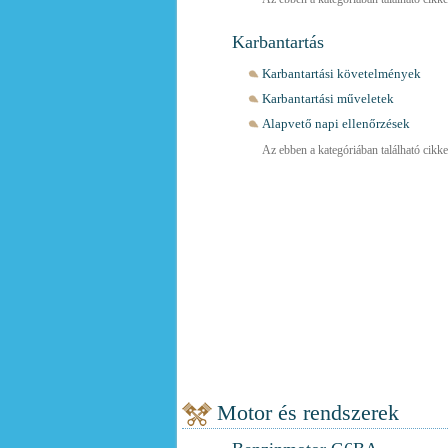
Karbantartás
Karbantartási követelmények
Karbantartási műveletek
Alapvető napi ellenőrzések
Az ebben a kategóriában található cikkek
Motor és rendszerek