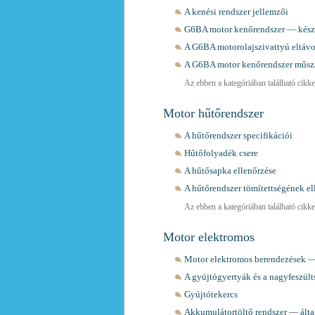
A kenési rendszer jellemzői
G6BA motor kenőrendszer — kész
A G6BA motorolajszivattyú eltávo
A G6BA motor kenőrendszer műsza
Az ebben a kategóriában található cikkek
Motor hűtőrendszer
A hűtőrendszer specifikációi
Hűtőfolyadék csere
A hűtősapka ellenőrzése
A hűtőrendszer tömítettségének el
Az ebben a kategóriában található cikkek
Motor elektromos
Motor elektromos berendezések —
A gyújtógyertyák és a nagyfeszült
Gyújtótekercs
Akkumulátortöltő rendszer — álta