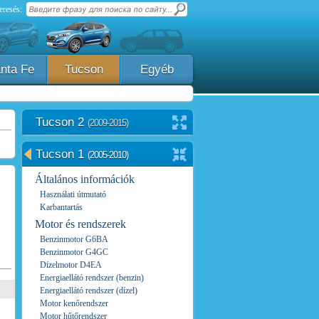
eresés:
nta Fe
Tucson
Egyéb
Tucson 2
(2009-2015)
Tucson 1
(2005-2010)
Általános információk
Használati útmutató
Karbantartás
Motor és rendszerek
Benzinmotor G6BA
Benzinmotor G4GC
Dízelmotor D4EA
Energiaellátó rendszer (benzin)
Energiaellátó rendszer (dízel)
Motor kenőrendszer
Motor hűtőrendszer