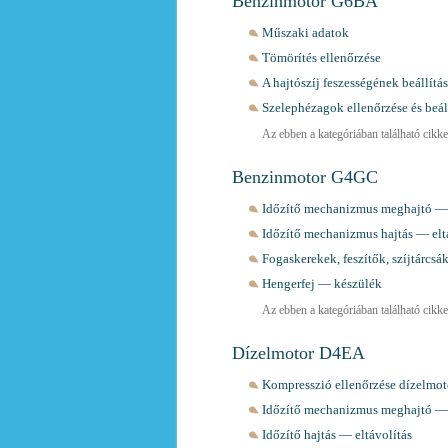
Benzinmotor G6BA
Műszaki adatok
Tömörítés ellenőrzése
A hajtószíj feszességének beállítá
Szelephézagok ellenőrzése és beál
Az ebben a kategóriában található cikkek
Benzinmotor G4GC
Időzítő mechanizmus meghajtó —
Időzítő mechanizmus hajtás — elt
Fogaskerekek, feszítők, szíjtárcsá
Hengerfej — készülék
Az ebben a kategóriában található cikkek
Dízelmotor D4EA
Kompresszió ellenőrzése dízelmo
Időzítő mechanizmus meghajtó —
Időzítő hajtás — eltávolítás